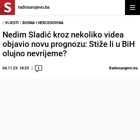
Otvor
/
VIJESTI
/
BOSNA I HERCEGOVINA
Nedim Sladić kroz nekoliko videa
objavio novu prognozu: Stiže li u BiH
olujno nevrijeme?
04.11.23. 18:23
Radiosarajevo.ba
1