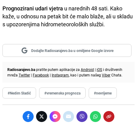
Prognozirani udari vjetra
u narednih 48 sati. Kako
kaže, u odnosu na petak bit će malo blaže, ali u skladu
s upozorenjima hidrometeoroloških službi.
Dodajte Radiosarajevo.ba u omiljene Google izvore
Radiosarajevo.ba
pratite putem aplikacije za
Android
|
iOS
i društvenih
mreža
Twitter
|
Facebook
|
Instagram
, kao i putem našeg
Viber
Chata.
#Nedim Sladić
#vremenska prognoza
#nevrijeme