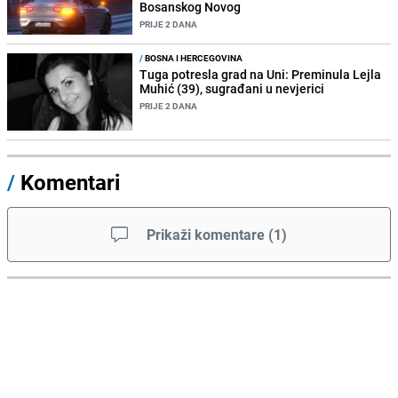
Bosanskog Novog
PRIJE 2 DANA
/
BOSNA I HERCEGOVINA
Tuga potresla grad na Uni: Preminula Lejla
Muhić (39), sugrađani u nevjerici
PRIJE 2 DANA
/
Komentari
Prikaži komentare
(
1
)