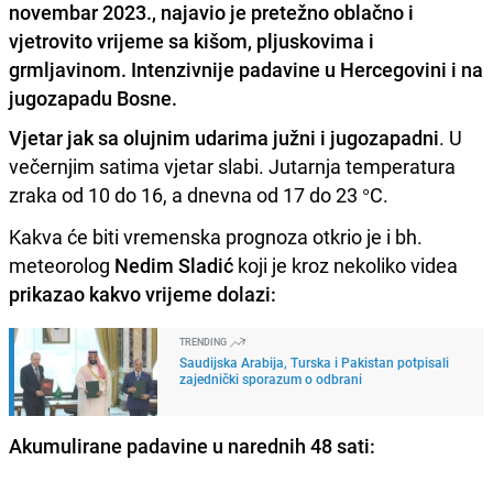
novembar 2023., najavio je pretežno oblačno i
vjetrovito vrijeme sa kišom, pljuskovima i
grmljavinom. Intenzivnije padavine u Hercegovini i na
jugozapadu Bosne.
Vjetar jak sa olujnim udarima južni i jugozapadni
. U
večernjim satima vjetar slabi. Jutarnja temperatura
zraka od 10 do 16, a dnevna od 17 do 23 °C.
Kakva će biti vremenska prognoza otkrio je i bh.
meteorolog
Nedim Sladić
koji je kroz nekoliko videa
prikazao kakvo vrijeme dolazi:
TRENDING
Saudijska Arabija, Turska i Pakistan potpisali
zajednički sporazum o odbrani
Akumulirane padavine u narednih 48 sati: