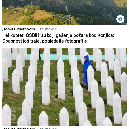
/
BOSNA I HERCEGOVINA
I
PRIJE OKO 1H
Helikopteri OSBiH u akciji gašenja požara kod Konjica:
Opasnost još traje, pogledajte fotografije