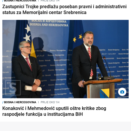
/
BOSNA I HERCEGOVINA
I
PRIJE OKO 1H
Zastupnici Trojke predlažu poseban pravni i administrativni
status za Memorijalni centar Srebrenica
/
BOSNA I HERCEGOVINA
I
PRIJE OKO 1H
Konaković i Mehmedović uputili oštre kritike zbog
raspodjele funkcija u institucijama BiH