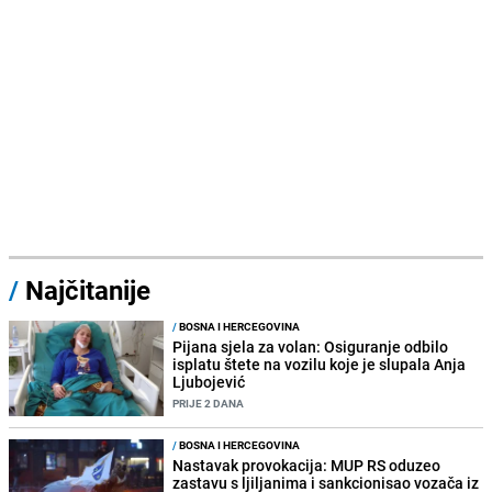
/
Najčitanije
/
BOSNA I HERCEGOVINA
Pijana sjela za volan: Osiguranje odbilo
isplatu štete na vozilu koje je slupala Anja
Ljubojević
PRIJE 2 DANA
/
BOSNA I HERCEGOVINA
Nastavak provokacija: MUP RS oduzeo
zastavu s ljiljanima i sankcionisao vozača iz