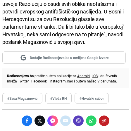
usvoje Rezoluciju o osudi svih oblika neofašizma i
potvrdi evropskog antifašističkog naslijeđa. U Bosni i
Hercegovni su za ovu Rezoluciju glasale sve
parlamentarne stranke. Da li bi tako bilo u 'europskoj'
Hrvatskoj, neka sami odgovore na to pitanje", navodi
poslanik Magazinović u svojoj izjavi.
Dodajte Radiosarajevo.ba u omiljene Google izvore
Radiosarajevo.ba
pratite putem aplikacije za
Android
|
iOS
i društvenih
mreža
Twitter
|
Facebook
|
Instagram
, kao i putem našeg
Viber
Chata.
#Saša Magazinović
#Vlada RH
#Hrvatski sabor