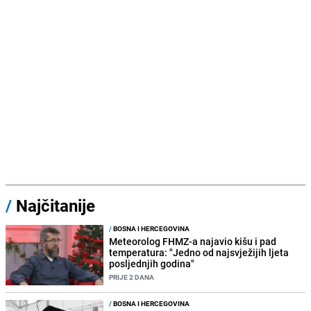
/
Najčitanije
/
BOSNA I HERCEGOVINA
Meteorolog FHMZ-a najavio kišu i pad
temperatura: "Jedno od najsvježijih ljeta
posljednjih godina"
PRIJE 2 DANA
/
BOSNA I HERCEGOVINA