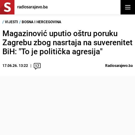
Otvor
/
VIJESTI
/
BOSNA I HERCEGOVINA
Magazinović uputio oštru poruku
Zagrebu zbog nasrtaja na suverenitet
BiH: "To je politička agresija"
17.06.26. 13:22
Radiosarajevo.ba
17