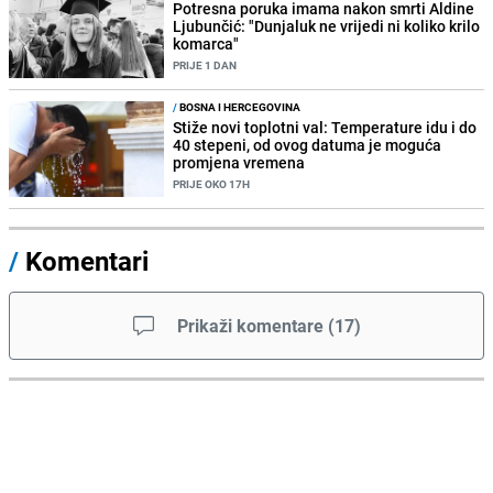
Potresna poruka imama nakon smrti Aldine
Ljubunčić: "Dunjaluk ne vrijedi ni koliko krilo
komarca"
PRIJE 1 DAN
/
BOSNA I HERCEGOVINA
Stiže novi toplotni val: Temperature idu i do
40 stepeni, od ovog datuma je moguća
promjena vremena
PRIJE OKO 17H
/
Komentari
Prikaži komentare
(
17
)