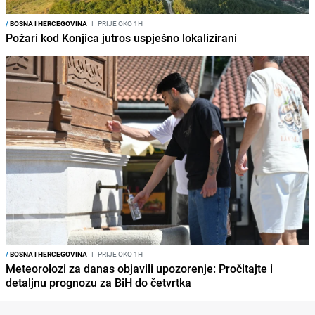
/
BOSNA I HERCEGOVINA
I
PRIJE OKO 1H
Požari kod Konjica jutros uspješno lokalizirani
/
BOSNA I HERCEGOVINA
I
PRIJE OKO 1H
Meteorolozi za danas objavili upozorenje: Pročitajte i
detaljnu prognozu za BiH do četvrtka