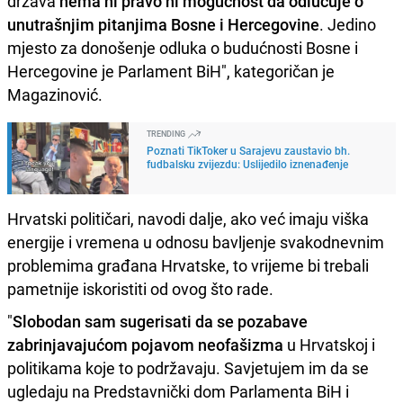
država
nema ni pravo ni mogućnost da odlučuje o
unutrašnjim pitanjima Bosne i Hercegovine
. Jedino
mjesto za donošenje odluka o budućnosti Bosne i
Hercegovine je Parlament BiH", kategoričan je
Magazinović.
TRENDING
Poznati TikToker u Sarajevu zaustavio bh.
fudbalsku zvijezdu: Uslijedilo iznenađenje
Hrvatski političari, navodi dalje, ako već imaju viška
energije i vremena u odnosu bavljenje svakodnevnim
problemima građana Hrvatske, to vrijeme bi trebali
pametnije iskoristiti od ovog što rade.
"
Slobodan sam sugerisati da se pozabave
zabrinjavajućom pojavom neofašizma
u Hrvatskoj i
politikama koje to podržavaju. Savjetujem im da se
ugledaju na Predstavnički dom Parlamenta BiH i