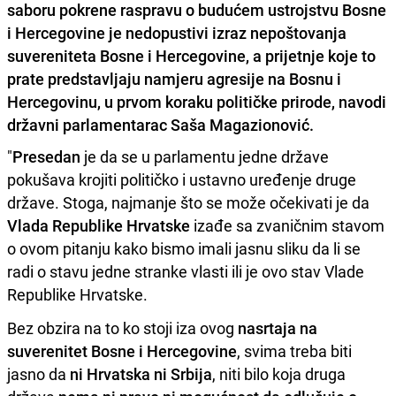
saboru pokrene raspravu o budućem ustrojstvu Bosne
i Hercegovine je nedopustivi izraz nepoštovanja
suvereniteta Bosne i Hercegovine, a prijetnje koje to
prate predstavljaju namjeru agresije na Bosnu i
Hercegovinu, u prvom koraku političke prirode, navodi
državni parlamentarac Saša Magazionović.
"
Presedan
je da se u parlamentu jedne države
pokušava krojiti političko i ustavno uređenje druge
države. Stoga, najmanje što se može očekivati je da
Vlada Republike Hrvatske
izađe sa zvaničnim stavom
o ovom pitanju kako bismo imali jasnu sliku da li se
radi o stavu jedne stranke vlasti ili je ovo stav Vlade
Republike Hrvatske.
Bez obzira na to ko stoji iza ovog
nasrtaja na
suverenitet Bosne i Hercegovine
, svima treba biti
jasno da
ni Hrvatska ni Srbija
, niti bilo koja druga