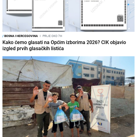
/
BOSNA I HERCEGOVINA
I
PRIJE OKO 7H
Kako ćemo glasati na Općim izborima 2026? CIK objavio
izgled prvih glasačkih listića