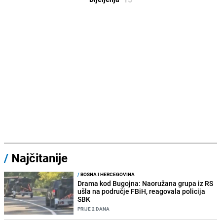
/
Najčitanije
/
BOSNA I HERCEGOVINA
Drama kod Bugojna: Naoružana grupa iz RS
ušla na područje FBiH, reagovala policija
SBK
PRIJE 2 DANA