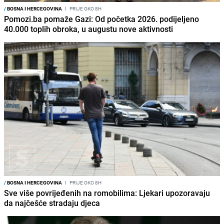
/
BOSNA I HERCEGOVINA
I
PRIJE OKO 8H
Pomozi.ba pomaže Gazi: Od početka 2026. podijeljeno
40.000 toplih obroka, u augustu nove aktivnosti
/
BOSNA I HERCEGOVINA
I
PRIJE OKO 8H
Sve više povrijeđenih na romobilima: Ljekari upozoravaju
da najčešće stradaju djeca