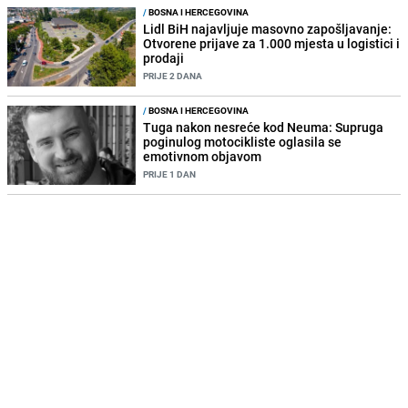
/
BOSNA I HERCEGOVINA
Lidl BiH najavljuje masovno zapošljavanje:
Otvorene prijave za 1.000 mjesta u logistici i
prodaji
PRIJE 2 DANA
/
BOSNA I HERCEGOVINA
Tuga nakon nesreće kod Neuma: Supruga
poginulog motocikliste oglasila se
emotivnom objavom
PRIJE 1 DAN