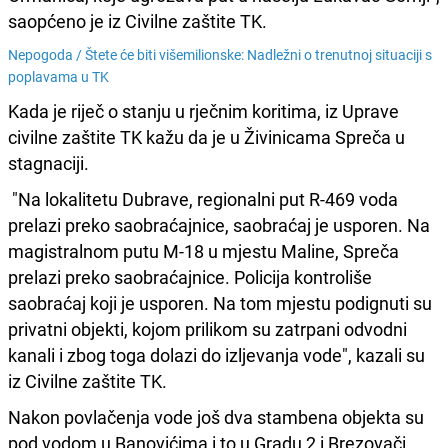
saopćeno je iz Civilne zaštite TK.
Nepogoda /
Štete će biti višemilionske: Nadležni o trenutnoj situaciji s
poplavama u TK
Kada je riječ o stanju u rječnim koritima, iz Uprave
civilne zaštite TK kažu da je u Živinicama Spreča u
stagnaciji.
"Na lokalitetu Dubrave, regionalni put R-469 voda
prelazi preko saobraćajnice, saobraćaj je usporen. Na
magistralnom putu M-18 u mjestu Maline, Spreča
prelazi preko saobraćajnice. Policija kontroliše
saobraćaj koji je usporen. Na tom mjestu podignuti su
privatni objekti, kojom prilikom su zatrpani odvodni
kanali i zbog toga dolazi do izljevanja vode", kazali su
iz Civilne zaštite TK.
Nakon povlačenja vode još dva stambena objekta su
pod vodom u Banovićima i to u Gradu 2 i Brezovači.