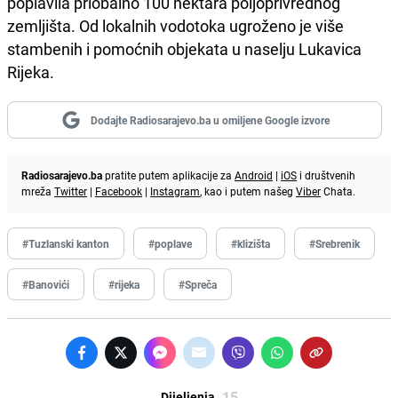
poplavila priobalno 100 hektara poljoprivrednog
zemljišta. Od lokalnih vodotoka ugroženo je više
stambenih i pomoćnih objekata u naselju Lukavica
Rijeka.
Dodajte Radiosarajevo.ba u omiljene Google izvore
Radiosarajevo.ba
pratite putem aplikacije za
Android
|
iOS
i društvenih
mreža
Twitter
|
Facebook
|
Instagram
, kao i putem našeg
Viber
Chata.
#Tuzlanski kanton
#poplave
#klizišta
#Srebrenik
#Banovići
#rijeka
#Spreča
15
Dijeljenja