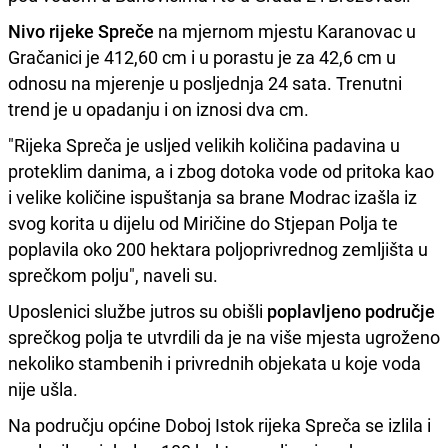
Nivo rijeke Spreče
na mjernom mjestu Karanovac u
Gračanici je 412,60 cm i u porastu je za 42,6 cm u
odnosu na mjerenje u posljednja 24 sata. Trenutni
trend je u opadanju i on iznosi dva cm.
"Rijeka Spreča je usljed velikih količina padavina u
proteklim danima, a i zbog dotoka vode od pritoka kao
i velike količine ispuštanja sa brane Modrac izašla iz
svog korita u dijelu od Miričine do Stjepan Polja te
poplavila oko 200 hektara poljoprivrednog zemljišta u
sprečkom polju", naveli su.
Uposlenici službe jutros su obišli
poplavljeno područje
sprečkog polja te utvrdili da je na više mjesta ugroženo
nekoliko stambenih i privrednih objekata u koje voda
nije ušla.
Na području općine Doboj Istok rijeka Spreča se izlila i