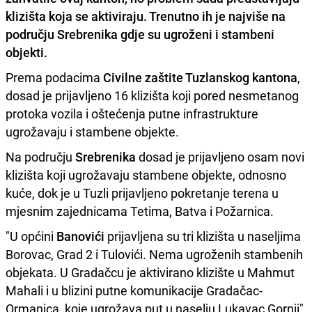
klizišta koja se aktiviraju. Trenutno ih je najviše na
području Srebrenika gdje su ugroženi i stambeni
objekti.
Prema podacima
Civilne zaštite Tuzlanskog kantona
,
dosad je prijavljeno 16 klizišta koji pored nesmetanog
protoka vozila i oštećenja putne infrastrukture
ugrožavaju i stambene objekte.
Na području
Srebrenika
dosad je prijavljeno osam novi
klizišta koji ugrožavaju stambene objekte, odnosno
kuće, dok je u Tuzli prijavljeno pokretanje terena u
mjesnim zajednicama Tetima, Batva i Požarnica.
"U općini
Banovići
prijavljena su tri klizišta u naseljima
Borovac, Grad 2 i Tulovići. Nema ugroženih stambenih
objekata. U Gradačcu je aktivirano klizište u Mahmut
Mahali i u blizini putne komunikacije Gradačac-
Ormanica, koje ugrožava put u naselju Lukavac Gornji",