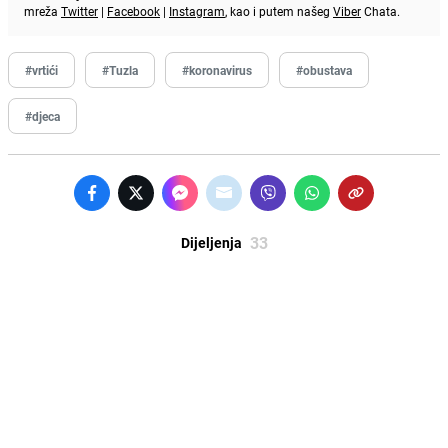
mreža
Twitter
|
Facebook
|
Instagram
, kao i putem našeg
Viber
Chata.
#vrtići
#Tuzla
#koronavirus
#obustava
#djeca
33
Dijeljenja