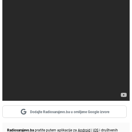
Dodajte Radiosarajevo.ba u omiljene Google izvore
Radiosarajevo.ba
pratite putem aplikacije za
Android
|
iOS
i društvenih