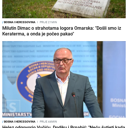
/
BOSNA I HERCEGOVINA
I
PRIJE 21MIN
Milutin Dimac o strahotama logora Omarska: "Došli smo iz
Keraterma, a onda je počeo pakao"
/
BOSNA I HERCEGOVINA
I
PRIJE 44MIN
Helez odgovorio Vučiću, Dodiku i Brnabić: "Neću šutjeti kada