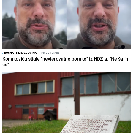
/
BOSNA I HERCEGOVINA
I
PRIJE 19MIN
Konakoviću stigle "nevjerovatne poruke" iz HDZ-a: "Ne šalim
se"