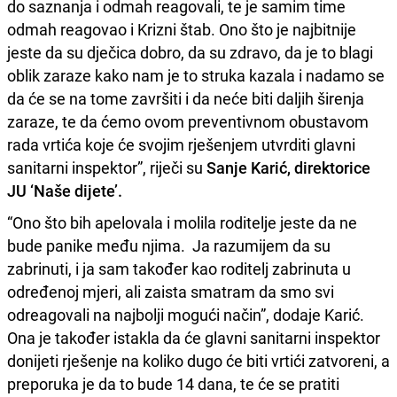
do saznanja i odmah reagovali, te je samim time
odmah reagovao i Krizni štab. Ono što je najbitnije
jeste da su dječica dobro, da su zdravo, da je to blagi
oblik zaraze kako nam je to struka kazala i nadamo se
da će se na tome završiti i da neće biti daljih širenja
zaraze, te da ćemo ovom preventivnom obustavom
rada vrtića koje će svojim rješenjem utvrditi glavni
sanitarni inspektor”, riječi su
Sanje Karić, direktorice
JU ‘Naše dijete’.
“Ono što bih apelovala i molila roditelje jeste da ne
bude panike među njima. Ja razumijem da su
zabrinuti, i ja sam također kao roditelj zabrinuta u
određenoj mjeri, ali zaista smatram da smo svi
odreagovali na najbolji mogući način”, dodaje Karić.
Ona je također istakla da će glavni sanitarni inspektor
donijeti rješenje na koliko dugo će biti vrtići zatvoreni, a
preporuka je da to bude 14 dana, te će se pratiti