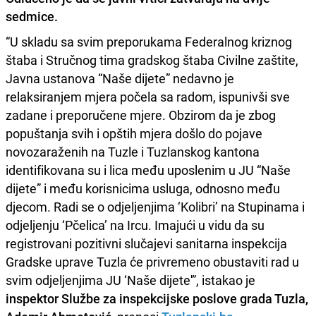
sedmice.
“U skladu sa svim preporukama Federalnog kriznog
štaba i Stručnog tima gradskog štaba Civilne zaštite,
Javna ustanova “Naše dijete” nedavno je
relaksiranjem mjera počela sa radom, ispunivši sve
zadane i preporučene mjere. Obzirom da je zbog
popuštanja svih i opštih mjera došlo do pojave
novozaraženih na Tuzle i Tuzlanskog kantona
identifikovana su i lica među uposlenim u JU “Naše
dijete” i među korisnicima usluga, odnosno među
djecom. Radi se o odjeljenjima ‘Kolibri’ na Stupinama i
odjeljenju ‘Pčelica’ na Ircu. Imajući u vidu da su
registrovani pozitivni slučajevi sanitarna inspekcija
Gradske uprave Tuzla će privremeno obustaviti rad u
svim odjeljenjima JU ‘Naše dijete'”, istakao je
inspektor Službe za inspekcijske poslove grada Tuzla,