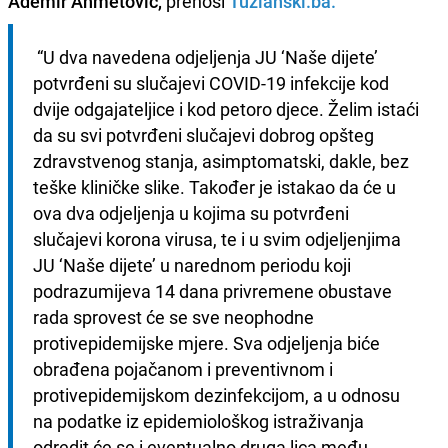
Ademir Ahmetović,
prenosi
Tuzlanski.ba.
 “U dva navedena odjeljenja JU ‘Naše dijete’ 
potvrđeni su slučajevi COVID-19 infekcije kod 
dvije odgajateljice i kod petoro djece. Želim istaći 
da su svi potvrđeni slučajevi dobrog opšteg 
zdravstvenog stanja, asimptomatski, dakle, bez 
teške kliničke slike. Također je istakao da će u 
ova dva odjeljenja u kojima su potvrđeni 
slučajevi korona virusa, te i u svim odjeljenjima 
JU ‘Naše dijete’ u narednom periodu koji 
podrazumijeva 14 dana privremene obustave 
rada sprovest će se sve neophodne 
protivepidemijske mjere. Sva odjeljenja biće 
obrađena pojačanom i preventivnom i 
protivepidemijskom dezinfekcijom, a u odnosu 
na podatke iz epidemiološkog istraživanja 
odredit će se i eventualno druga lica među 