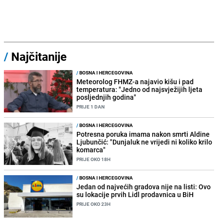
/
Najčitanije
/
BOSNA I HERCEGOVINA
Meteorolog FHMZ-a najavio kišu i pad
temperatura: "Jedno od najsvježijih ljeta
posljednjih godina"
PRIJE 1 DAN
/
BOSNA I HERCEGOVINA
Potresna poruka imama nakon smrti Aldine
Ljubunčić: "Dunjaluk ne vrijedi ni koliko krilo
komarca"
PRIJE OKO 18H
/
BOSNA I HERCEGOVINA
Jedan od najvećih gradova nije na listi: Ovo
su lokacije prvih Lidl prodavnica u BiH
PRIJE OKO 23H