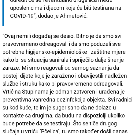
uposlenicima i djecom koja će biti testirana na 
COVID-19”, dodao je Ahmetović. 
“Ovaj nemili događaj se desio. Bitno je da smo svi
pravovremeno odreagovali i da smo poduzeli sve
potrebne higijensko-epidemiološke i zaštitne mjere
kako bi se situacija sanirala i spriječilo dalje širenje
zaraze. Mi smo reagovali od samog saznanja da
postoji dijete koje je zaraženo i obavijestili nadležen
službe i struku kako bi pravovremeno odreagovali.
Vrtić na Stupinama je odmah zatvoren i urađena je
preventivna vanredna dezinfekcija objekta. Svi radnici
su kod kuće, te im je sugerisano da ne dolaze u
kontakte sa drugima, da budu na dispoziciji ukoliko
bude potrebe da se testiraju. Što se tiče drugog
slučaja u vrtiću ‘Pčelica’, tu smo također došli danas