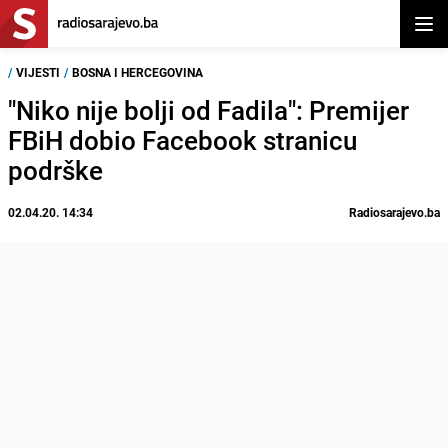
Otvor
/
VIJESTI
/
BOSNA I HERCEGOVINA
"Niko nije bolji od Fadila": Premijer
FBiH dobio Facebook stranicu
podrške
02.04.20. 14:34
Radiosarajevo.ba