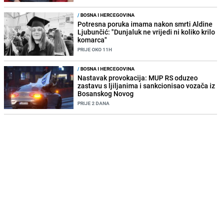
/
BOSNA I HERCEGOVINA
Potresna poruka imama nakon smrti Aldine
Ljubunčić: "Dunjaluk ne vrijedi ni koliko krilo
komarca"
PRIJE OKO 11H
/
BOSNA I HERCEGOVINA
Nastavak provokacija: MUP RS oduzeo
zastavu s ljiljanima i sankcionisao vozača iz
Bosanskog Novog
PRIJE 2 DANA