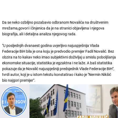
Da se neko ozbiljno pozabavio odbranom Novalića na društvenim
mrežama,govori i činjenica da je na stranici objavljena i njegova
biografija, ali i detaljna analiza njegovog rada.
"U posljednjih dvanaest godina uvjerljivo najuspješnija Vlada
Federacije BiH bila je ona koju je predvodio premijer Fadil Novalić. Bez
obzira na to kakav neko imao subjektivni doživljaj u smislu poboljšanja
ekonomske situacije, statistika je egzaktna i ne laže. A baš statistika
pokazuje da je Novalić najuspješniji predsjednik Vlade Federacije BiH",
tvrdi autor, koji je u istom tekstu konstatirao i kako je "Nermin Nikšić
bio najgori premijer".