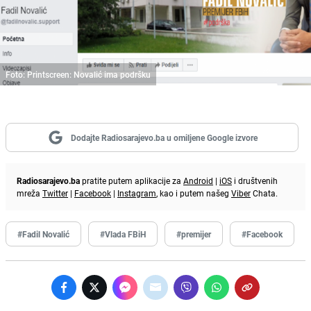
Foto: Printscreen: Novalić ima podršku
Dodajte Radiosarajevo.ba u omiljene Google izvore
Radiosarajevo.ba
pratite putem aplikacije za
Android
|
iOS
i društvenih
mreža
Twitter
|
Facebook
|
Instagram
, kao i putem našeg
Viber
Chata.
#Fadil Novalić
#Vlada FBiH
#premijer
#Facebook