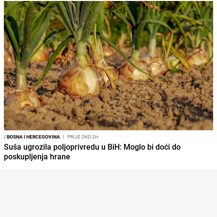
/
BOSNA I HERCEGOVINA
I
PRIJE OKO 2H
Suša ugrozila poljoprivredu u BiH: Moglo bi doći do
poskupljenja hrane