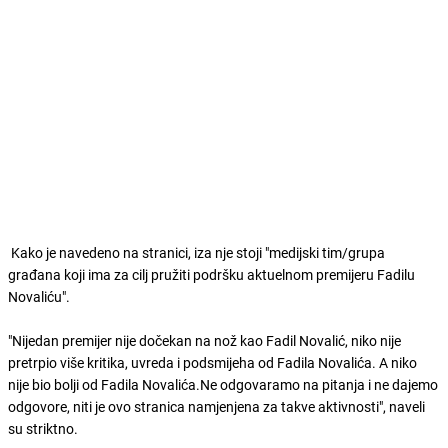
Kako je navedeno na stranici, iza nje stoji "medijski tim/grupa
građana koji ima za cilj pružiti podršku aktuelnom premijeru Fadilu
Novaliću".
"Nijedan premijer nije dočekan na nož kao Fadil Novalić, niko nije
pretrpio više kritika, uvreda i podsmijeha od Fadila Novalića. A niko
nije bio bolji od Fadila Novalića.Ne odgovaramo na pitanja i ne dajemo
odgovore, niti je ovo stranica namjenjena za takve aktivnosti", naveli
su striktno.