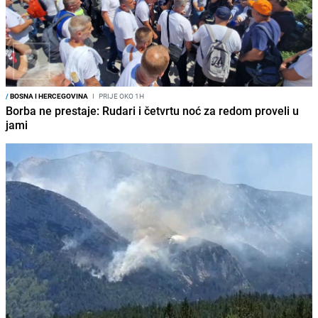
/
BOSNA I HERCEGOVINA
I
PRIJE OKO 1H
Borba ne prestaje: Rudari i četvrtu noć za redom proveli u
jami