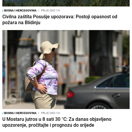
/
BOSNA I HERCEGOVINA
I
PRIJE OKO 1H
Civilna zaštita Posušje upozorava: Postoji opasnost od
požara na Blidinju
/
BOSNA I HERCEGOVINA
I
PRIJE OKO 1H
U Mostaru jutros u 8 sati 30 °C: Za danas objavljeno
upozorenje, pročitajte i prognozu do srijede