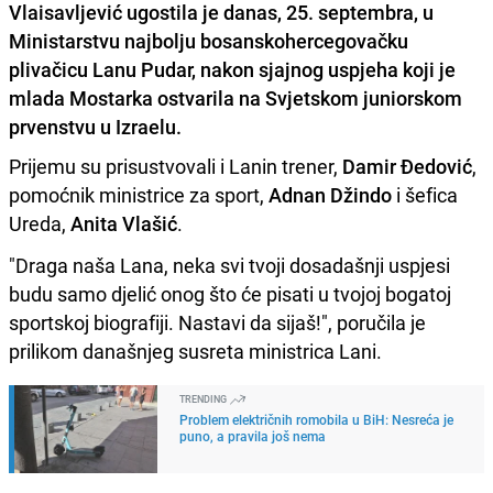
Vlaisavljević ugostila je danas, 25. septembra, u
Ministarstvu najbolju bosanskohercegovačku
plivačicu Lanu Pudar, nakon sjajnog uspjeha koji je
mlada Mostarka ostvarila na Svjetskom juniorskom
prvenstvu u Izraelu.
Prijemu su prisustvovali i Lanin trener,
Damir Đedović
,
pomoćnik ministrice za sport,
Adnan Džindo
i šefica
Ureda,
Anita Vlašić
.
"Draga naša Lana, neka svi tvoji dosadašnji uspjesi
budu samo djelić onog što će pisati u tvojoj bogatoj
sportskoj biografiji. Nastavi da sijaš!", poručila je
prilikom današnjeg susreta ministrica Lani.
TRENDING
Problem električnih romobila u BiH: Nesreća je
puno, a pravila još nema