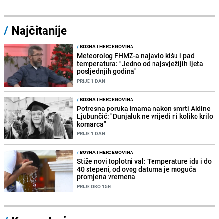
/
Najčitanije
/
BOSNA I HERCEGOVINA
Meteorolog FHMZ-a najavio kišu i pad
temperatura: "Jedno od najsvježijih ljeta
posljednjih godina"
PRIJE 1 DAN
/
BOSNA I HERCEGOVINA
Potresna poruka imama nakon smrti Aldine
Ljubunčić: "Dunjaluk ne vrijedi ni koliko krilo
komarca"
PRIJE 1 DAN
/
BOSNA I HERCEGOVINA
Stiže novi toplotni val: Temperature idu i do
40 stepeni, od ovog datuma je moguća
promjena vremena
PRIJE OKO 15H