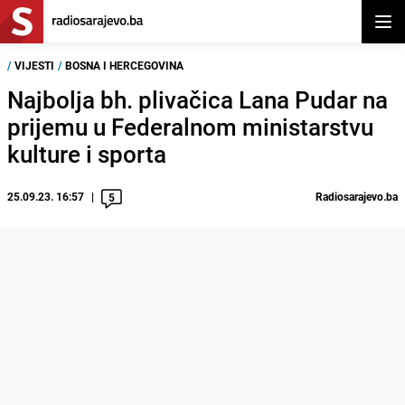
Otvor
/
VIJESTI
/
BOSNA I HERCEGOVINA
Najbolja bh. plivačica Lana Pudar na
prijemu u Federalnom ministarstvu
kulture i sporta
25.09.23. 16:57
Radiosarajevo.ba
5