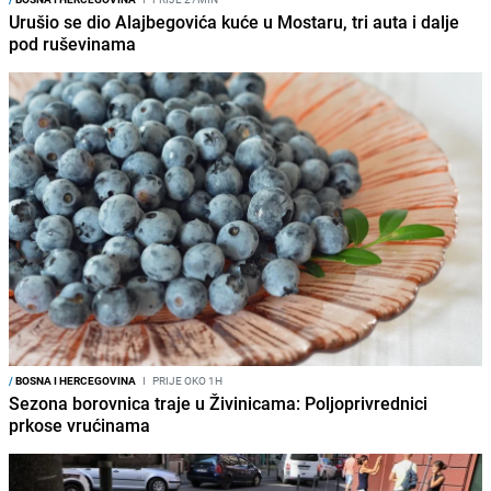
Urušio se dio Alajbegovića kuće u Mostaru, tri auta i dalje
pod ruševinama
/
BOSNA I HERCEGOVINA
I
PRIJE OKO 1H
Sezona borovnica traje u Živinicama: Poljoprivrednici
prkose vrućinama