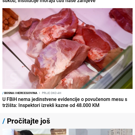
sukob, institucije moraju čuti naše zahtjeve
/
BOSNA I HERCEGOVINA
I
PRIJE OKO 4H
U FBiH nema jedinstvene evidencije o povučenom mesu s
tržišta: Inspektori izrekli kazne od 48.000 KM
/
Pročitajte još