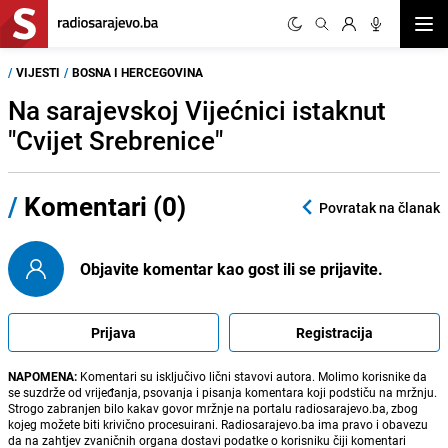
Otvor
/
VIJESTI
/
BOSNA I HERCEGOVINA
Na sarajevskoj Vijećnici istaknut
"Cvijet Srebrenice"
/
Komentari (0)
Povratak na članak
Objavite komentar kao gost ili se prijavite.
Prijava
Registracija
NAPOMENA:
Komentari su isključivo lični stavovi autora. Molimo korisnike da
se suzdrže od vrijeđanja, psovanja i pisanja komentara koji podstiču na mržnju.
Strogo zabranjen bilo kakav govor mržnje na portalu radiosarajevo.ba, zbog
kojeg možete biti krivično procesuirani. Radiosarajevo.ba ima pravo i obavezu
da na zahtjev zvaničnih organa dostavi podatke o korisniku čiji komentari