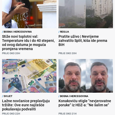
/
BOSNA I HERCEGOVINA
/
REGIJA
Stiže novi toplotni val:
Pratite uživo | Nevrijeme
Temperature idu i do 40 stepeni,
zahvatilo Split, kiša ide prema
od ovog datuma je moguća
BiH
promjena vremena
PRIJE OKO 20H
PRIJE OKO 20H
/
SVIJET
/
BOSNA I HERCEGOVINA
Lažne novčanice preplavljuju
Konakoviću stigle "nevjerovatne
tržište: Ove eure najčešće
poruke" iz HDZ-a: "Ne šalim se"
pokušavaju podvaliti
PRIJE OKO 22H
PRIJE OKO 21H