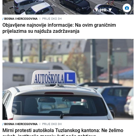
/
BOSNA I HERCEGOVINA
I
PRIJE OKO 3H
Objavljene najnovije informacije: Na ovim graničnim
prijelazima su najduža zadržavanja
/
BOSNA I HERCEGOVINA
I
PRIJE OKO 3H
Mirni protesti autoškola Tuzlanskog kantona: Ne želimo