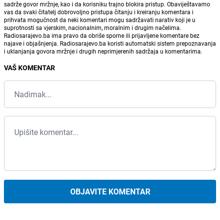
sadrže govor mržnje, kao i da korisniku trajno blokira pristup. Obaviještavamo
vas da svaki čitatelj dobrovoljno pristupa čitanju i kreiranju komentara i
prihvata mogućnost da neki komentari mogu sadržavati narativ koji je u
suprotnosti sa vjerskim, nacionalnim, moralnim i drugim načelima.
Radiosarajevo.ba ima pravo da obriše sporne ili prijavljene komentare bez
najave i objašnjenja. Radiosarajevo.ba koristi automatski sistem prepoznavanja
i uklanjanja govora mržnje i drugih neprimjerenih sadržaja u komentarima.
VAŠ KOMENTAR
OBJAVITE KOMENTAR