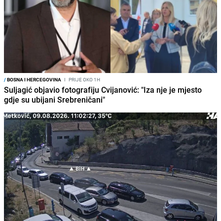
/
BOSNA I HERCEGOVINA
I
PRIJE OKO 1H
Suljagić objavio fotografiju Cvijanović: "Iza nje je mjesto
gdje su ubijani Srebreničani"