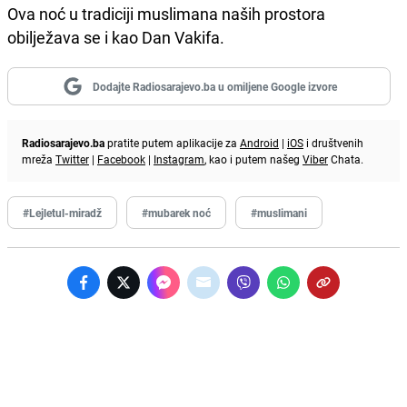
Ova noć u tradiciji muslimana naših prostora
obilježava se i kao Dan Vakifa.
Dodajte Radiosarajevo.ba u omiljene Google izvore
Radiosarajevo.ba
pratite putem aplikacije za
Android
|
iOS
i društvenih
mreža
Twitter
|
Facebook
|
Instagram
, kao i putem našeg
Viber
Chata.
#Lejletul-miradž
#mubarek noć
#muslimani