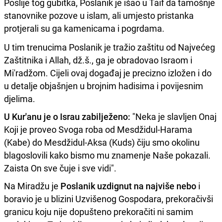
Poslije tog gubitka, Poslanik je išao u Taif da tamošnje
stanovnike pozove u islam, ali umjesto pristanka
protjerali su ga kamenicama i pogrdama.
U tim trenucima Poslanik je tražio zaštitu od Najvećeg
Zaštitnika i Allah, dž.š., ga je obradovao Israom i
Mi'radžom. Cijeli ovaj događaj je precizno izložen i do
u detalje objašnjen u brojnim hadisima i povijesnim
djelima.
U Kur'anu je o Israu zabilježeno:
"Neka je slavljen Onaj
Koji je proveo Svoga roba od Mesdžidul-Harama
(Kabe) do Mesdžidul-Aksa (Kuds) čiju smo okolinu
blagoslovili kako bismo mu znamenje Naše pokazali.
Zaista On sve čuje i sve vidi".
Na Miradžu je
Poslanik uzdignut na najviše nebo
i
boravio je u blizini Uzvišenog Gospodara, prekoračivši
granicu koju nije dopušteno prekoračiti ni samim