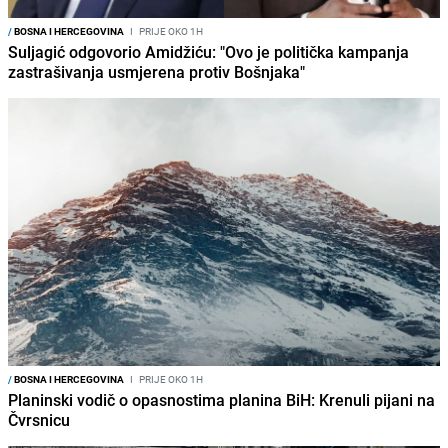
/
BOSNA I HERCEGOVINA
I
PRIJE OKO 1H
Suljagić odgovorio Amidžiću: "Ovo je politička kampanja
zastrašivanja usmjerena protiv Bošnjaka"
/
BOSNA I HERCEGOVINA
I
PRIJE OKO 1H
Planinski vodič o opasnostima planina BiH: Krenuli pijani na
Čvrsnicu