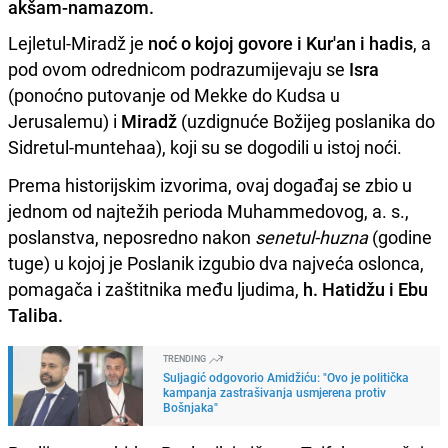
akšam-namazom.
Lejletul-Miradž je
noć o kojoj govore i Kur'an i hadis
, a
pod ovom odrednicom podrazumijevaju se
Isra
(ponoćno putovanje od Mekke do Kudsa u
Jerusalemu) i
Miradž
(uzdignuće Božijeg poslanika do
Sidretul-muntehaa), koji su se dogodili u istoj noći.
Prema historijskim izvorima, ovaj događaj se zbio u
jednom od najtežih perioda Muhammedovog, a. s.,
poslanstva, neposredno nakon
senetul-huzna
(godine
tuge) u kojoj je Poslanik izgubio dva najveća oslonca,
pomagača i zaštitnika među ljudima,
h. Hatidžu i Ebu
Taliba.
TRENDING
Suljagić odgovorio Amidžiću: "Ovo je politička
kampanja zastrašivanja usmjerena protiv
Bošnjaka"