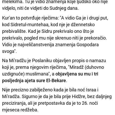
melekima. Tu je vidio znamenja koje ljudsko oko nije
vidjelo, niti će vidjeti do Sudnjeg dana.
Kur'an to potvrđuje riječima: "A vidio Ga je i drugi put,
kod Sidretul-muntehaa, kod nje je džennetsko
prebivalište. Kad je Sidru prekrivalo ono što je
prekrivalo, pogled mu nije skrenuo niti je prekoračio.
Vidio je najveličanstvenija znamenja Gospodara
svoga".
Na Mi'radžu je Poslaniku objavljen propis o namazu
koji je, prema njegovim riječima, "Miradž (duhovno
uzdignuće) muslimana", a
objavljena su mu i tri
posljednja ajeta sure El-Bekare
.
Nije precizno zabilježeno kada je bila noć Israa i
Mi'radža. Sigurno je da je bila prije Hidžre, bez daljnjeg
preciziranja, ali je pretpostavka da je to 26. noći
mjeseca redžeba.