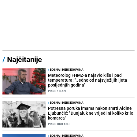
/
Najčitanije
/
BOSNA I HERCEGOVINA
Meteorolog FHMZ-a najavio kišu i pad
temperatura: "Jedno od najsvježijih ljeta
posljednjih godina"
PRIJE 1 DAN
/
BOSNA I HERCEGOVINA
Potresna poruka imama nakon smrti Aldine
Ljubunčić: "Dunjaluk ne vrijedi ni koliko krilo
komarca"
PRIJE OKO 15H
/
BOSNA I HERCEGOVINA