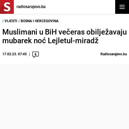
Otvor
/
VIJESTI
/
BOSNA I HERCEGOVINA
Muslimani u BiH večeras obilježavaju
mubarek noć Lejletul-miradž
17.02.23. 07:45
Radiosarajevo.ba
6