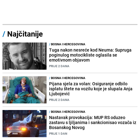
/
Najčitanije
/
BOSNA I HERCEGOVINA
Tuga nakon nesreće kod Neuma: Supruga
poginulog motocikliste oglasila se
emotivnom objavom
PRIJE 2 DANA
/
BOSNA I HERCEGOVINA
Pijana sjela za volan: Osiguranje odbilo
isplatu štete na vozilu koje je slupala Anja
Ljubojević
PRIJE 2 DANA
/
BOSNA I HERCEGOVINA
Nastavak provokacija: MUP RS oduzeo
zastavu s ljiljanima i sankcionisao vozača iz
Bosanskog Novog
PRIJE 1 DAN