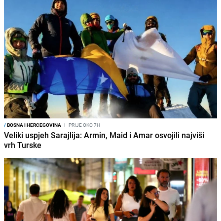
/
BOSNA I HERCEGOVINA
I
PRIJE OKO 7H
Veliki uspjeh Sarajlija: Armin, Maid i Amar osvojili najviši
vrh Turske