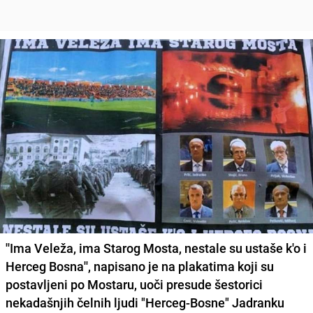
''Ima Veleža, ima Starog Mosta, nestale su ustaše k'o i
Herceg Bosna'', napisano je na plakatima koji su
postavljeni po Mostaru, uoči presude šestorici
nekadašnjih čelnih ljudi "Herceg-Bosne" Jadranku