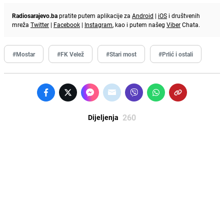
Radiosarajevo.ba
pratite putem aplikacije za
Android
|
iOS
i društvenih
mreža
Twitter
|
Facebook
|
Instagram
, kao i putem našeg
Viber
Chata.
#Mostar
#FK Velež
#Stari most
#Prlić i ostali
260
Dijeljenja