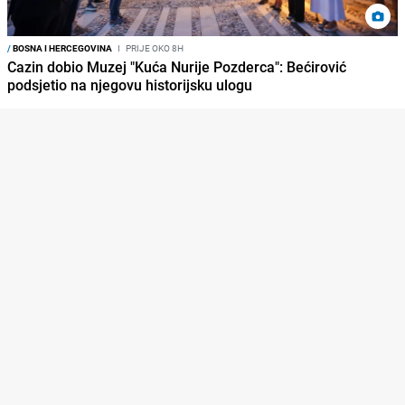
/
BOSNA I HERCEGOVINA
I
PRIJE OKO 8H
Cazin dobio Muzej "Kuća Nurije Pozderca": Bećirović
podsjetio na njegovu historijsku ulogu