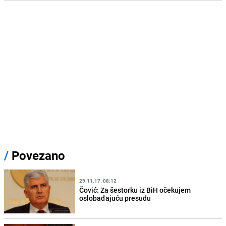
/
Povezano
29.11.17. 08:12
Čović: Za šestorku iz BiH očekujem
oslobađajuću presudu