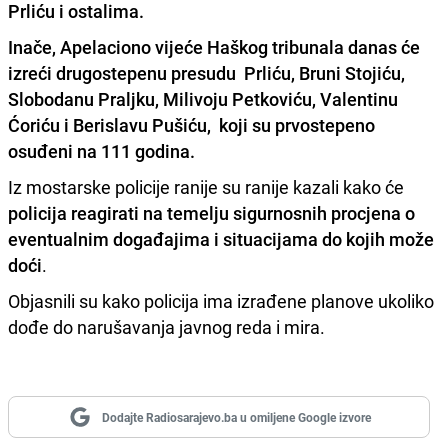
Prliću i ostalima.
Inače, Apelaciono vijeće Haškog tribunala danas će
izreći drugostepenu presudu Prliću, Bruni Stojiću,
Slobodanu Praljku, Milivoju Petkoviću, Valentinu
Ćoriću i Berislavu Pušiću, koji su prvostepeno
osuđeni na 111 godina.
Iz mostarske policije ranije su ranije kazali kako će
policija reagirati na temelju sigurnosnih procjena o
eventualnim događajima i situacijama do kojih može
doći
.
Objasnili su kako policija ima izrađene planove ukoliko
dođe do narušavanja javnog reda i mira.
Dodajte Radiosarajevo.ba u omiljene Google izvore