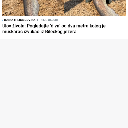
/
BOSNA I HERCEGOVINA
I
PRIJE OKO 3H
Ulov života: Pogledajte 'diva' od dva metra kojeg je
muškarac izvukao iz Bilećkog jezera