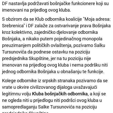
DF nastavlja podržavati bošnjačke funkcionere koji su
imenovani na prijedlog ovog kluba.
S obzirom da se Klub odbornika koalicije "Moja adresa:
Srebrenica" i DF zalaže za ostvarivanje prava Bošnjaka
kroz kolektivno, zajedničko djelovanje odbornika
Bošnjaka, a nikako putem pojedinačnog monopola
preuzimanjem političkih ovlaštenja, pozivamo Salku
Tursunovića da podnese ostavku na poziciju
predsjednika Skupštine, jer na tu poziciju nije
imenovan na prijedlog ovog kluba i nema podršku niti
jednog odbornika Bošnjaka u obnašanju te funkcije.
Kolege odbornike iz srpskih stranaka pozivamo da se
vrate u okvire civilizovanog dijaloga uvažavajući
legitimnu volju
Kluba bošnjačkih odbornika
, a koji se
ne ogleda niti u prijedlogu niti podršci ovog kluba u
samopredlaganju Salke Tursunovića na poziciju