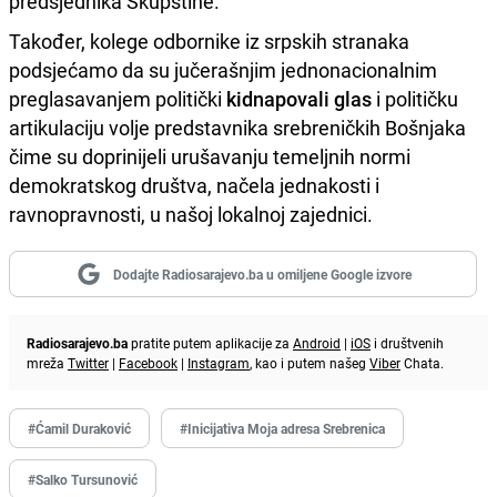
predsjednika Skupštine.
Također, kolege odbornike iz srpskih stranaka
podsjećamo da su jučerašnjim jednonacionalnim
preglasavanjem politički
kidnapovali glas
i političku
artikulaciju volje predstavnika srebreničkih Bošnjaka
čime su doprinijeli urušavanju temeljnih normi
demokratskog društva, načela jednakosti i
ravnopravnosti, u našoj lokalnoj zajednici.
Dodajte Radiosarajevo.ba u omiljene Google izvore
Radiosarajevo.ba
pratite putem aplikacije za
Android
|
iOS
i društvenih
mreža
Twitter
|
Facebook
|
Instagram
, kao i putem našeg
Viber
Chata.
#Ćamil Duraković
#Inicijativa Moja adresa Srebrenica
#Salko Tursunović