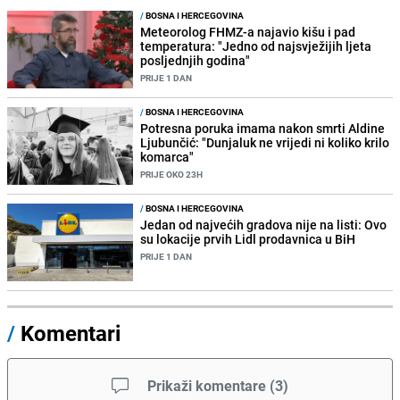
/
BOSNA I HERCEGOVINA
Meteorolog FHMZ-a najavio kišu i pad
temperatura: "Jedno od najsvježijih ljeta
posljednjih godina"
PRIJE 1 DAN
/
BOSNA I HERCEGOVINA
Potresna poruka imama nakon smrti Aldine
Ljubunčić: "Dunjaluk ne vrijedi ni koliko krilo
komarca"
PRIJE OKO 23H
/
BOSNA I HERCEGOVINA
Jedan od najvećih gradova nije na listi: Ovo
su lokacije prvih Lidl prodavnica u BiH
PRIJE 1 DAN
/
Komentari
Prikaži komentare
(
3
)