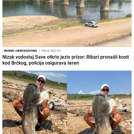
/
BOSNA I HERCEGOVINA
I
PRIJE OKO 3H
Nizak vodostaj Save otkrio jeziv prizor: Ribari pronašli kosti
kod Brčkog, policija osigurava teren