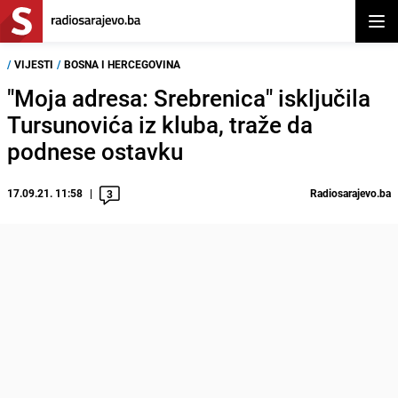
Otvor
/
VIJESTI
/
BOSNA I HERCEGOVINA
"Moja adresa: Srebrenica" isključila
Tursunovića iz kluba, traže da
podnese ostavku
17.09.21. 11:58
Radiosarajevo.ba
3