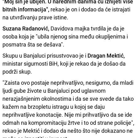
"Moj sin je ubijen. U narednim danima ću iznijeti više
bitnih informacija",
rekao je on i dodao da će istrajati
na utvrđivanju prave istine.
Suzana Radanović,
Davidova majka tvrdila je da je
osoba koja je "ubila njenog sina među okupljenima i
posmatra šta se dešava".
Skupu u Banjaluci prisustvovao je i
Dragan Mektić,
ministar sigurnosti BiH, koji je rekao da je došao da
podrži skup.
"Zaista ovo postaje neprihvatljivo, nesigurno, da mladi
ljudi gube živote u Banjaluci pod uglavnom
nerazjašnjenim okolnostima i da se sve svede da tako
kažem na brzopletu istragu u kojoj se daju
neprihvatljive konotacije. Nije mi prihvatljivo da se ide
odmah na kompromitaciju žrtve i to od strane policije",
rekao je Mektić i dodao da nešto što nije dokazano ne