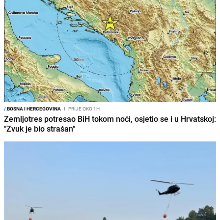
/
BOSNA I HERCEGOVINA
I
PRIJE OKO 1H
Zemljotres potresao BiH tokom noći, osjetio se i u Hrvatskoj:
"Zvuk je bio strašan"