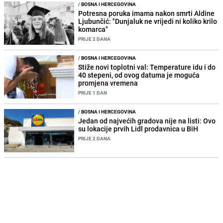
/
BOSNA I HERCEGOVINA
Potresna poruka imama nakon smrti Aldine
Ljubunčić: "Dunjaluk ne vrijedi ni koliko krilo
komarca"
PRIJE 2 DANA
/
BOSNA I HERCEGOVINA
Stiže novi toplotni val: Temperature idu i do
40 stepeni, od ovog datuma je moguća
promjena vremena
PRIJE 1 DAN
/
BOSNA I HERCEGOVINA
Jedan od najvećih gradova nije na listi: Ovo
su lokacije prvih Lidl prodavnica u BiH
PRIJE 2 DANA