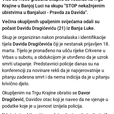
Krajine u Banjoj Luci na skupu "STOP nekažnjenim
ubistvima u Banjaluci - Pravda za Davida".
Većina okupljenih upaljenim svijećama odali su
počast
Davidu Dragićeviću (21) iz Banja Luke.
Skup je organiziran nakon pronalaska i identifikacije
tijela
Davida Dragičevića
čiji je nestanak prijavljen 18.
marta. Tijelo je pronađeno na ušću rijeke Crkvene u
Vrbas u subotu, a obdukcijom je utvrđeno da je uzrok
smrti utapanje. Predstavnici policije danas su na
konferenciji za novinare rekli da je najvjerovatnije u
pitanju zadesna smrt i da nema indicija da je u pitanju
krivično djelo.
Okupljenim na Trgu Krajine obratio se
Davor
Dragičević
, Davidov otac koji je naveo da ne vjeruje u
podatke koje je u javnost iznijela policija.