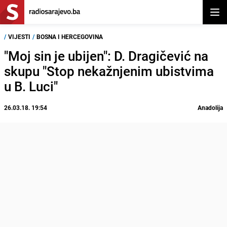
Otvor
/
VIJESTI
/
BOSNA I HERCEGOVINA
"Moj sin je ubijen": D. Dragičević na
skupu "Stop nekažnjenim ubistvima
u B. Luci"
26.03.18. 19:54
Anadolija