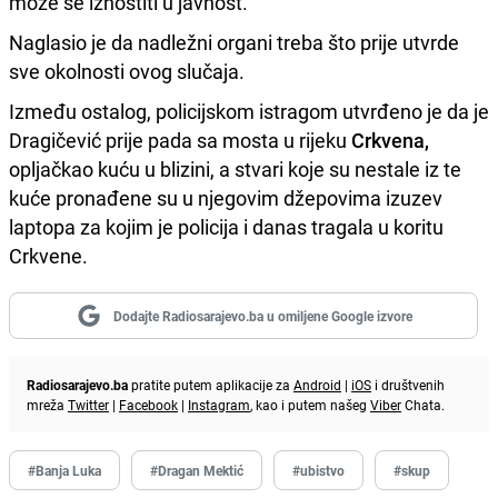
može se iznostiti u javnost.
Naglasio je da nadležni organi treba što prije utvrde
sve okolnosti ovog slučaja.
Između ostalog, policijskom istragom utvrđeno je da je
Dragičević prije pada sa mosta u rijeku
Crkvena,
opljačkao kuću u blizini, a stvari koje su nestale iz te
kuće pronađene su u njegovim džepovima izuzev
laptopa za kojim je policija i danas tragala u koritu
Crkvene.
Dodajte Radiosarajevo.ba u omiljene Google izvore
Radiosarajevo.ba
pratite putem aplikacije za
Android
|
iOS
i društvenih
mreža
Twitter
|
Facebook
|
Instagram
, kao i putem našeg
Viber
Chata.
#Banja Luka
#Dragan Mektić
#ubistvo
#skup