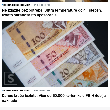
/
BOSNA I HERCEGOVINA
I
PRIJE OKO 2H
Ne izlazite bez potrebe: Sutra temperature do 41 stepen,
izdato narandžasto upozorenje
/
BOSNA I HERCEGOVINA
I
PRIJE OKO 3H
Danas kreće isplata: Više od 50.000 korisnika u FBiH dobija
naknade