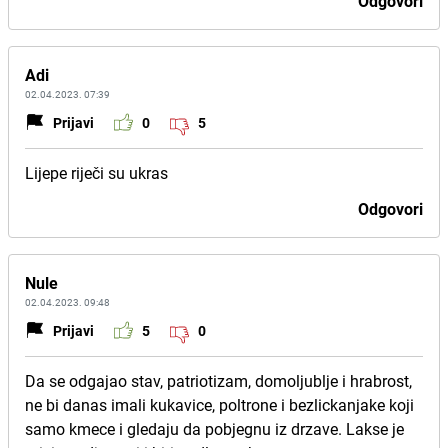
Odgovori
Adi
02.04.2023. 07:39
Prijavi
0
5
Lijepe riječi su ukras
Odgovori
Nule
02.04.2023. 09:48
Prijavi
5
0
Da se odgajao stav, patriotizam, domoljublje i hrabrost,
ne bi danas imali kukavice, poltrone i bezlickanjake koji
samo kmece i gledaju da pobjegnu iz drzave. Lakse je