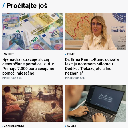
/
Pročitajte još
/
SVIJET
/
TEME
Njemačka istražuje slučaj
Dr. Erma Ramić-Kunić održala
desetočlane porodice iz BiH:
lekciju notornom Miloradu
Primaju 7.300 eura socijalne
Dodiku: "Pokazujete silno
pomoći mjesečno
neznanje"
PRIJE OKO 17H
PRIJE OKO 16H
/
ZANIMLJIVOSTI
/
SVIJET