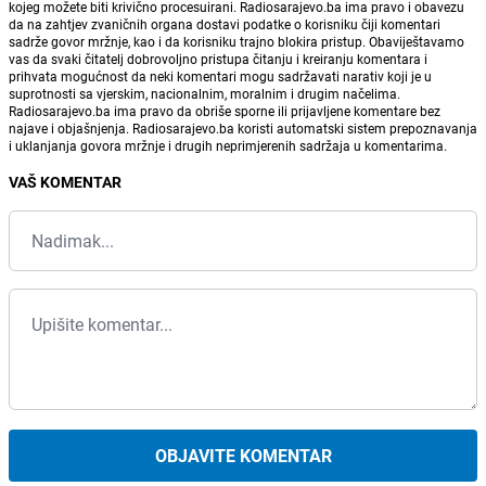
kojeg možete biti krivično procesuirani. Radiosarajevo.ba ima pravo i obavezu
da na zahtjev zvaničnih organa dostavi podatke o korisniku čiji komentari
sadrže govor mržnje, kao i da korisniku trajno blokira pristup. Obaviještavamo
vas da svaki čitatelj dobrovoljno pristupa čitanju i kreiranju komentara i
prihvata mogućnost da neki komentari mogu sadržavati narativ koji je u
suprotnosti sa vjerskim, nacionalnim, moralnim i drugim načelima.
Radiosarajevo.ba ima pravo da obriše sporne ili prijavljene komentare bez
najave i objašnjenja. Radiosarajevo.ba koristi automatski sistem prepoznavanja
i uklanjanja govora mržnje i drugih neprimjerenih sadržaja u komentarima.
VAŠ KOMENTAR
OBJAVITE KOMENTAR