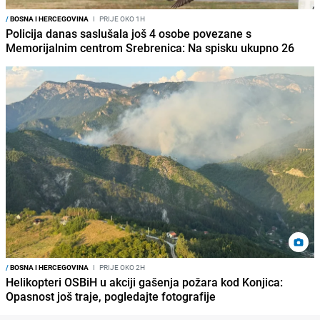
/
BOSNA I HERCEGOVINA
I
PRIJE OKO 1H
Policija danas saslušala još 4 osobe povezane s
Memorijalnim centrom Srebrenica: Na spisku ukupno 26
/
BOSNA I HERCEGOVINA
I
PRIJE OKO 2H
Helikopteri OSBiH u akciji gašenja požara kod Konjica:
Opasnost još traje, pogledajte fotografije