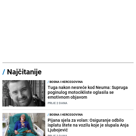
/
Najčitanije
/
BOSNA I HERCEGOVINA
Tuga nakon nesreće kod Neuma: Supruga
poginulog motocikliste oglasila se
emotivnom objavom
PRIJE 2 DANA
/
BOSNA I HERCEGOVINA
Pijana sjela za volan: Osiguranje odbilo
isplatu štete na vozilu koje je slupala Anja
Ljubojević
PRIJE 2 DANA