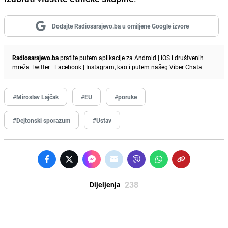
Dodajte Radiosarajevo.ba u omiljene Google izvore
Radiosarajevo.ba
pratite putem aplikacije za
Android
|
iOS
i društvenih
mreža
Twitter
|
Facebook
|
Instagram
, kao i putem našeg
Viber
Chata.
#Miroslav Lajčak
#EU
#poruke
#Dejtonski sporazum
#Ustav
238
Dijeljenja