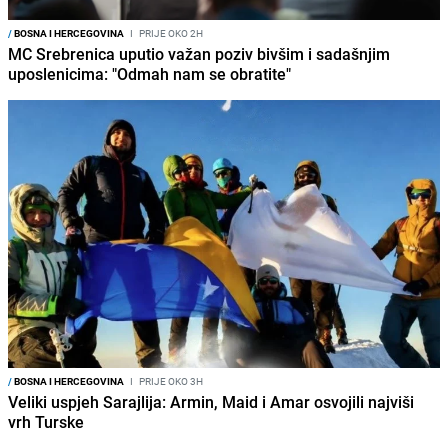
/
BOSNA I HERCEGOVINA
I
PRIJE OKO 2H
MC Srebrenica uputio važan poziv bivšim i sadašnjim
uposlenicima: "Odmah nam se obratite"
/
BOSNA I HERCEGOVINA
I
PRIJE OKO 3H
Veliki uspjeh Sarajlija: Armin, Maid i Amar osvojili najviši
vrh Turske