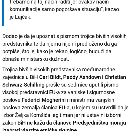
trebamo na taj način raditi jer ovakav način 
komunikacije samo pogoršava situaciju”, kazao 
je Lajčak.
Dodao je da je upoznat s pismom trojice bivših visokih
predstavnika te da njemu nije ni predloženo da ga
potpiše, što je, kako je rekao, logično, budući da
obnaša ministarsku dužnost.
Trojica bivših visokih predstavnika međunarodne
zajednice u BiH
Carl Bildt, Paddy Ashdown i Christian
Schwarz-Schilling
prošle su sedmice uputili pismo
visokoj predstavnici EU-a za vanjske i sigurnosne
poslove
Federici Mogherini
i ministrima vanjskih
poslova zemalja članica EU-a, u kojem su ustvrdili da je
izbor Željka Komšića legitiman jer ni ustav ni izborni
zakon BiH
ne kažu da članove Predsjedništva moraju
izabrati vlastite etničke skupine
.