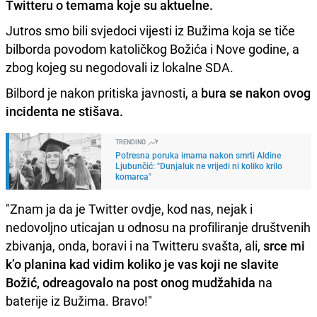
Twitteru o temama koje su aktuelne.
Jutros smo bili svjedoci vijesti iz Bužima koja se tiče
bilborda povodom katoličkog Božića i Nove godine, a
zbog kojeg su negodovali iz lokalne SDA.
Bilbord je nakon pritiska javnosti, a
bura se nakon ovog
incidenta ne stišava.
TRENDING
Potresna poruka imama nakon smrti Aldine
Ljubunčić: "Dunjaluk ne vrijedi ni koliko krilo
komarca"
"
Znam ja da je Twitter ovdje, kod nas, nejak i
nedovoljno uticajan u odnosu na profiliranje društvenih
zbivanja, onda, boravi i na Twitteru svašta, ali,
srce mi
k’o planina kad vidim koliko je vas koji ne slavite
Božić, odreagovalo na post onog mudžahida
na
baterije iz Bužima. Bravo!"