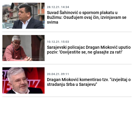
28.12.21. 14:34
Suvad Šahinović o spornom plakatu u
Bužimu: Osuđujem ovaj čin, izvinjavam se
svima
10.12.21. 15:03
Sarajevski policajac Dragan Mioković uputio
poziv: 'Osvijestite se, ne glasajte za rat!'
20.04.21. 09:11
Dragan Mioković komentirao tzv. "izvještaj o
stradanju Srba u Sarajevu"