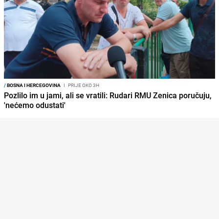
/
BOSNA I HERCEGOVINA
I
PRIJE OKO 3H
Pozlilo im u jami, ali se vratili: Rudari RMU Zenica poručuju,
'nećemo odustati'