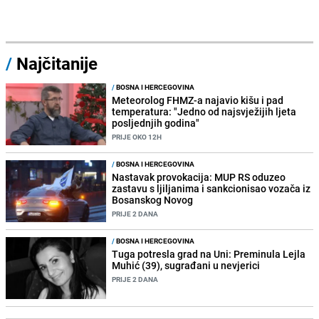
/
Najčitanije
/
BOSNA I HERCEGOVINA
Meteorolog FHMZ-a najavio kišu i pad
temperatura: "Jedno od najsvježijih ljeta
posljednjih godina"
PRIJE OKO 12H
/
BOSNA I HERCEGOVINA
Nastavak provokacija: MUP RS oduzeo
zastavu s ljiljanima i sankcionisao vozača iz
Bosanskog Novog
PRIJE 2 DANA
/
BOSNA I HERCEGOVINA
Tuga potresla grad na Uni: Preminula Lejla
Muhić (39), sugrađani u nevjerici
PRIJE 2 DANA