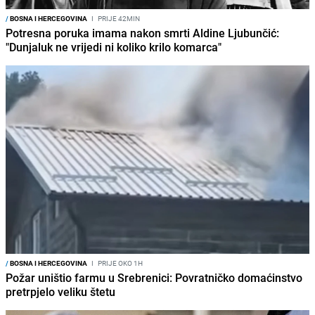
/
BOSNA I HERCEGOVINA
I
PRIJE 42MIN
Potresna poruka imama nakon smrti Aldine Ljubunčić:
"Dunjaluk ne vrijedi ni koliko krilo komarca"
/
BOSNA I HERCEGOVINA
I
PRIJE OKO 1H
Požar uništio farmu u Srebrenici: Povratničko domaćinstvo
pretrpjelo veliku štetu