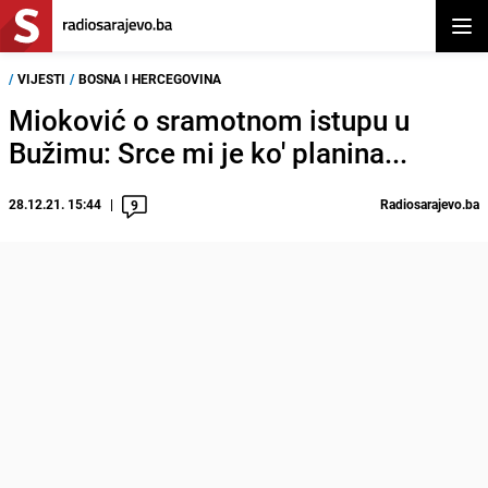
Otvor
/
VIJESTI
/
BOSNA I HERCEGOVINA
Mioković o sramotnom istupu u
Bužimu: Srce mi je ko' planina...
28.12.21. 15:44
Radiosarajevo.ba
9