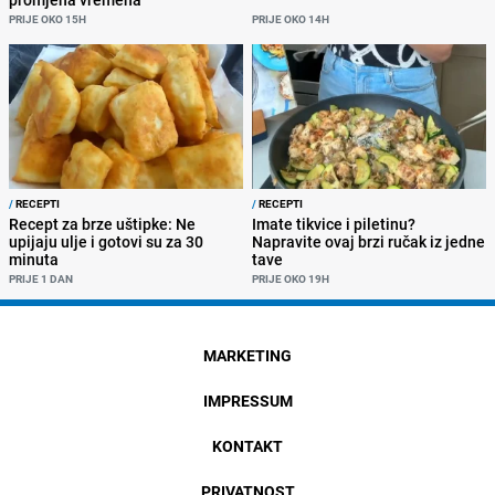
PRIJE OKO 15H
PRIJE OKO 14H
/
RECEPTI
/
RECEPTI
Recept za brze uštipke: Ne
Imate tikvice i piletinu?
upijaju ulje i gotovi su za 30
Napravite ovaj brzi ručak iz jedne
minuta
tave
PRIJE 1 DAN
PRIJE OKO 19H
MARKETING
IMPRESSUM
KONTAKT
PRIVATNOST