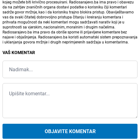
kojeg možete biti krivično procesuirani. Radiosarajevo.ba ima pravo i obavezu
da na zahtjev zvaničnih organa dostavi podatke o korisniku čiji komentari
sadrže govor mržnje, kao i da korisniku trajno blokira pristup. Obaviještavamo
vas da svaki čitatelj dobrovoljno pristupa čitanju i kreiranju komentara i
prihvata mogućnost da neki komentari mogu sadržavati narativ koji je u
suprotnosti sa vjerskim, nacionalnim, moralnim i drugim načelima.
Radiosarajevo.ba ima pravo da obriše sporne ili prijavljene komentare bez
najave i objašnjenja. Radiosarajevo.ba koristi automatski sistem prepoznavanja
i uklanjanja govora mržnje i drugih neprimjerenih sadržaja u komentarima.
VAŠ KOMENTAR
OBJAVITE KOMENTAR