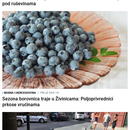
pod ruševinama
/
BOSNA I HERCEGOVINA
I
PRIJE OKO 1H
Sezona borovnica traje u Živinicama: Poljoprivrednici
prkose vrućinama