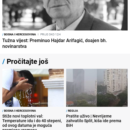
/
BOSNA I HERCEGOVINA
I
PRIJE OKO 12H
Tužna vijest: Preminuo Hajdar Arifagić, doajen bh.
novinarstva
/
Pročitajte još
/
BOSNA I HERCEGOVINA
/
REGIJA
Stiže novi toplotni val:
Pratite uživo | Nevrijeme
Temperature idu i do 40 stepeni,
zahvatilo Split, kiša ide prema
od ovog datuma je moguća
BiH
promjena vremena