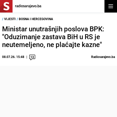
Otvor
/
VIJESTI
/
BOSNA I HERCEGOVINA
Ministar unutrašnjih poslova BPK:
"Oduzimanje zastava BiH u RS je
neutemeljeno, ne plaćajte kazne"
08.07.26. 15:48
Radiosarajevo.ba
13