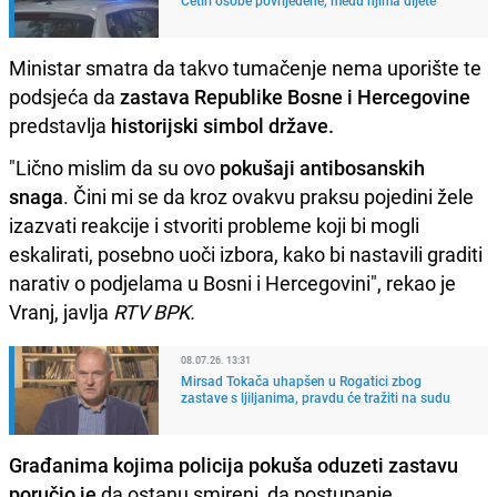
Ministar smatra da takvo tumačenje nema uporište te
podsjeća da
zastava Republike Bosne i Hercegovine
predstavlja
historijski simbol države.
"Lično mislim da su ovo
pokušaji antibosanskih
snaga
. Čini mi se da kroz ovakvu praksu pojedini žele
izazvati reakcije i stvoriti probleme koji bi mogli
eskalirati, posebno uoči izbora, kako bi nastavili graditi
narativ o podjelama u Bosni i Hercegovini", rekao je
Vranj, javlja
RTV BPK.
08.07.26. 13:31
Mirsad Tokača uhapšen u Rogatici zbog
zastave s ljiljanima, pravdu će tražiti na sudu
Građanima kojima policija pokuša oduzeti zastavu
poručio je
da ostanu smireni, da postupanje