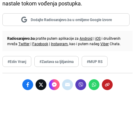
nastale tokom vođenja postupka.
Dodajte Radiosarajevo.ba u omiljene Google izvore
Radiosarajevo.ba
pratite putem aplikacije za
Android
|
iOS
i društvenih
mreža
Twitter
|
Facebook
|
Instagram
, kao i putem našeg
Viber
Chata.
#Edin Vranj
#Zastava sa ljiljanima
#MUP RS