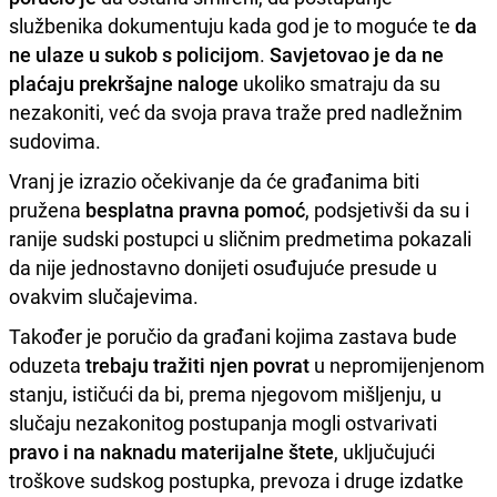
službenika dokumentuju kada god je to moguće te
da
ne ulaze u sukob s policijom
.
Savjetovao je da ne
plaćaju prekršajne naloge
ukoliko smatraju da su
nezakoniti, već da svoja prava traže pred nadležnim
sudovima.
Vranj je izrazio očekivanje da će građanima biti
pružena
besplatna pravna pomoć
, podsjetivši da su i
ranije sudski postupci u sličnim predmetima pokazali
da nije jednostavno donijeti osuđujuće presude u
ovakvim slučajevima.
Također je poručio da građani kojima zastava bude
oduzeta
trebaju tražiti njen povrat
u nepromijenjenom
stanju, ističući da bi, prema njegovom mišljenju, u
slučaju nezakonitog postupanja mogli ostvarivati
pravo i na naknadu materijalne štete
, uključujući
troškove sudskog postupka, prevoza i druge izdatke