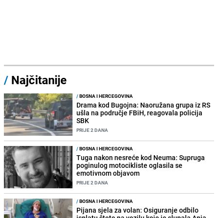
/
Najčitanije
/
BOSNA I HERCEGOVINA
Drama kod Bugojna: Naoružana grupa iz RS
ušla na područje FBiH, reagovala policija
SBK
PRIJE 2 DANA
/
BOSNA I HERCEGOVINA
Tuga nakon nesreće kod Neuma: Supruga
poginulog motocikliste oglasila se
emotivnom objavom
PRIJE 2 DANA
/
BOSNA I HERCEGOVINA
Pijana sjela za volan: Osiguranje odbilo
isplatu štete na vozilu koje je slupala Anja