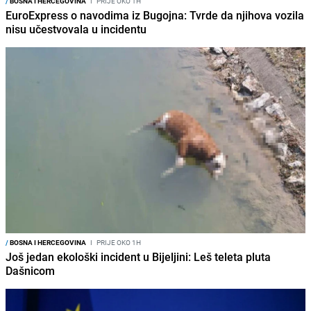
/
BOSNA I HERCEGOVINA
I
PRIJE OKO 1H
EuroExpress o navodima iz Bugojna: Tvrde da njihova vozila
nisu učestvovala u incidentu
/
BOSNA I HERCEGOVINA
I
PRIJE OKO 1H
Još jedan ekološki incident u Bijeljini: Leš teleta pluta
Dašnicom