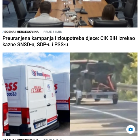
/
BOSNA I HERCEGOVINA
I
PRIJE 51MIN
Preuranjena kampanja i zloupotreba djece: CIK BiH izrekao
kazne SNSD-u, SDP-u i PSS-u