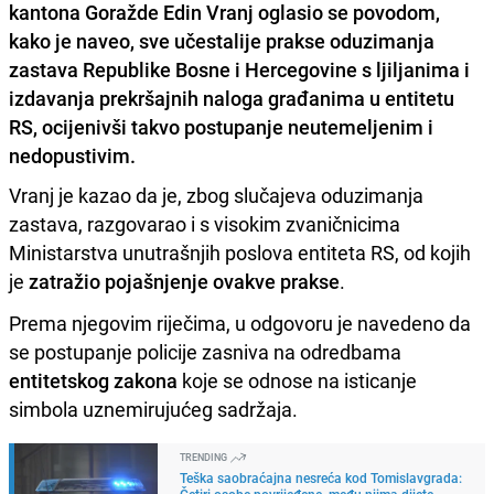
kantona Goražde Edin Vranj oglasio se povodom,
kako je naveo, sve učestalije prakse oduzimanja
zastava Republike Bosne i Hercegovine s ljiljanima i
izdavanja prekršajnih naloga građanima u entitetu
RS, ocijenivši takvo postupanje neutemeljenim i
nedopustivim.
Vranj je kazao da je, zbog slučajeva oduzimanja
zastava, razgovarao i s visokim zvaničnicima
Ministarstva unutrašnjih poslova entiteta RS, od kojih
je
zatražio pojašnjenje ovakve prakse
.
Prema njegovim riječima, u odgovoru je navedeno da
se postupanje policije zasniva na odredbama
entitetskog zakona
koje se odnose na isticanje
simbola uznemirujućeg sadržaja.
TRENDING
Teška saobraćajna nesreća kod Tomislavgrada:
Četiri osobe povrijeđene, među njima dijete