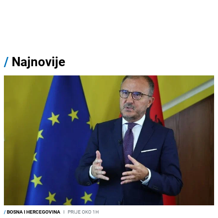
/
Najnovije
/
BOSNA I HERCEGOVINA
I
PRIJE OKO 1H