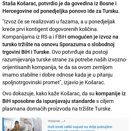
Staša Košarac, potvrdio je da govedina iz Bosne i
Hercegovine od ponedjeljka ponovo ide za Tursku.
"Izvoz će se realizovati u fazama, a u ponedjeljak
kreće prvi kontigent dogovorenih količina.
Kompanijama iz RS-a i FBiH
omogućen je izvoz na
tursko tržište na osnovu Sporazuma o slobodnoj
trgovini BiH i Turske.
Ovo potvrđuje da postoji
razumijevanja turske strane za potrebe naših izvozno-
orijentisanih kompanija, te da sa ovom zemljom
imamo stabilne i dobre odnose kada je u pitanju
spoljnotrgovinski promet", izjavio je Košarac.
Ovo dokazuje, kako kaže Košarac, da su
kompanije iz
BiH sposobne da ispunjavaju standarde
s ciljem
plasmana domaćih proizvoda na tržište Turske.
TRENDING
Huti izveli veliki napad na dvije pokrajine:
Najmanje 30 vojnika poginulo