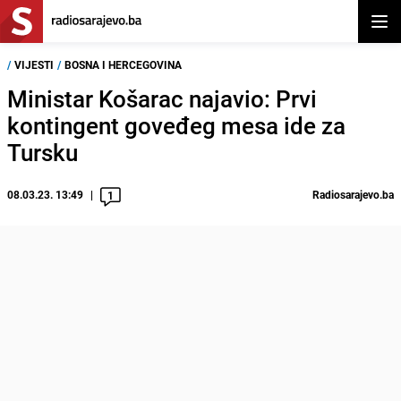
Otvor
/
VIJESTI
/
BOSNA I HERCEGOVINA
Ministar Košarac najavio: Prvi
kontingent goveđeg mesa ide za
Tursku
08.03.23. 13:49
Radiosarajevo.ba
1