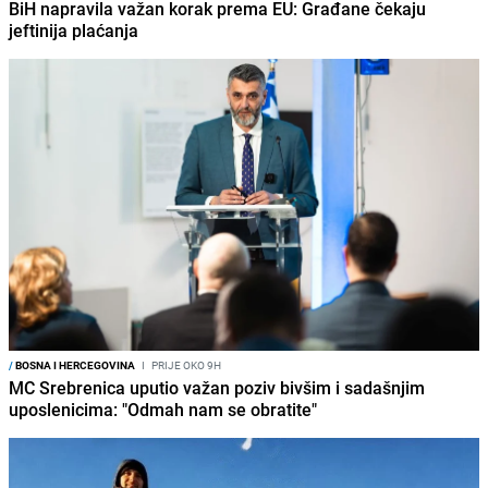
BiH napravila važan korak prema EU: Građane čekaju
jeftinija plaćanja
/
BOSNA I HERCEGOVINA
I
PRIJE OKO 9H
MC Srebrenica uputio važan poziv bivšim i sadašnjim
uposlenicima: "Odmah nam se obratite"