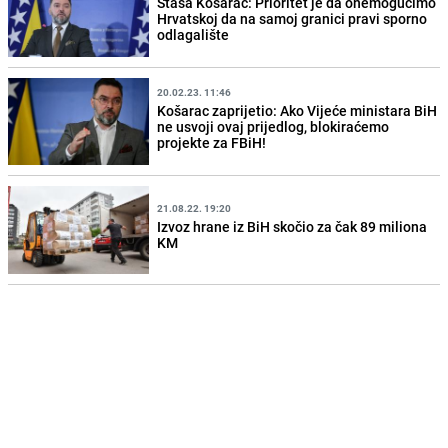
Staša Košarac: Prioritet je da onemogućimo
Hrvatskoj da na samoj granici pravi sporno
odlagalište
20.02.23. 11:46
Košarac zaprijetio: Ako Vijeće ministara BiH
ne usvoji ovaj prijedlog, blokiraćemo
projekte za FBiH!
21.08.22. 19:20
Izvoz hrane iz BiH skočio za čak 89 miliona
KM