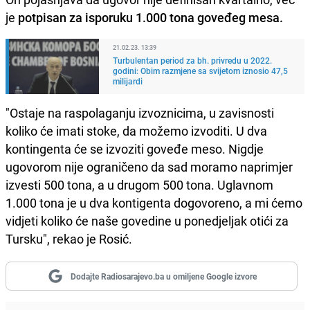
je
potpisan za isporuku 1.000 tona goveđeg mesa.
21.02.23. 13:39
Turbulentan period za bh. privredu u 2022.
godini: Obim razmjene sa svijetom iznosio 47,5
milijardi
"Ostaje na raspolaganju izvoznicima, u zavisnosti
koliko će imati stoke, da možemo izvoditi. U dva
kontingenta će se izvoziti goveđe meso. Nigdje
ugovorom nije ograničeno da sad moramo naprimjer
izvesti 500 tona, a u drugom 500 tona. Uglavnom
1.000 tona je u dva kontigenta dogovoreno, a mi ćemo
vidjeti koliko će naše govedine u ponedjeljak otići za
Tursku", rekao je Rosić.
Dodajte Radiosarajevo.ba u omiljene Google izvore