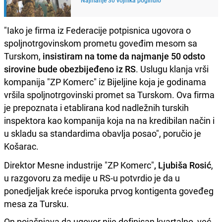
"Iako je firma iz Federacije potpisnica ugovora o
spoljnotrgovinskom prometu goveđim mesom sa
Turskom,
insistiram na tome da najmanje 50 odsto
sirovine bude obezbijeđeno iz RS
. Uslugu klanja vrši
kompanija "ZP Komerc" iz Bijeljine koja je godinama
vršila spoljnotrgovinski promet sa Turskom. Ova firma
je prepoznata i etablirana kod nadležnih turskih
inspektora kao kompanija koja na na kredibilan način i
u skladu sa standardima obavlja posao", poručio je
Košarac.
Direktor Mesne industrije "ZP Komerc"
, Ljubiša Rosić
,
u razgovoru za medije u RS-u potvrdio je da u
ponedjeljak kreće isporuka prvog kontigenta goveđeg
mesa za Tursku.
On pojašnjava da ugovor nije definisan kvartalno, već