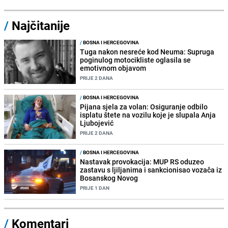
/
Najčitanije
/
BOSNA I HERCEGOVINA
Tuga nakon nesreće kod Neuma: Supruga
poginulog motocikliste oglasila se
emotivnom objavom
PRIJE 2 DANA
/
BOSNA I HERCEGOVINA
Pijana sjela za volan: Osiguranje odbilo
isplatu štete na vozilu koje je slupala Anja
Ljubojević
PRIJE 2 DANA
/
BOSNA I HERCEGOVINA
Nastavak provokacija: MUP RS oduzeo
zastavu s ljiljanima i sankcionisao vozača iz
Bosanskog Novog
PRIJE 1 DAN
/
Komentari