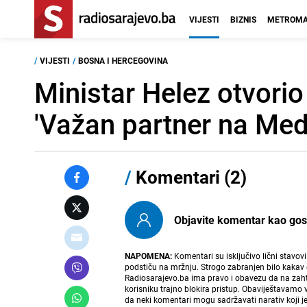
VIJESTI
BIZNIS
METROMA
/
VIJESTI
/
BOSNA I HERCEGOVINA
Ministar Helez otvorio
'Važan partner na Med
/
Komentari (2)
Objavite komentar kao gost i
NAPOMENA:
Komentari su isključivo lični stavov
podstiču na mržnju. Strogo zabranjen bilo kakav 
Radiosarajevo.ba ima pravo i obavezu da na zahtj
korisniku trajno blokira pristup. Obaviještavamo 
da neki komentari mogu sadržavati narativ koji j