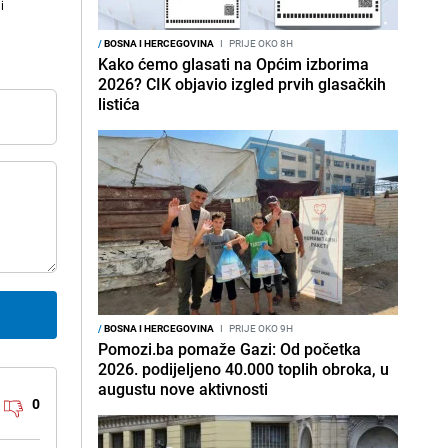
i
/
BOSNA I HERCEGOVINA
I
PRIJE OKO 8H
Kako ćemo glasati na Općim izborima
2026? CIK objavio izgled prvih glasačkih
listića
/
BOSNA I HERCEGOVINA
I
PRIJE OKO 9H
Pomozi.ba pomaže Gazi: Od početka
2026. podijeljeno 40.000 toplih obroka, u
augustu nove aktivnosti
0