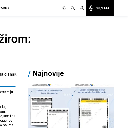
RADIO
90,2 FM
lžirom:
/
Najnovije
na članak
stracija
 koji
ani.
e, kao i da
mogućnost
vo.ba ima