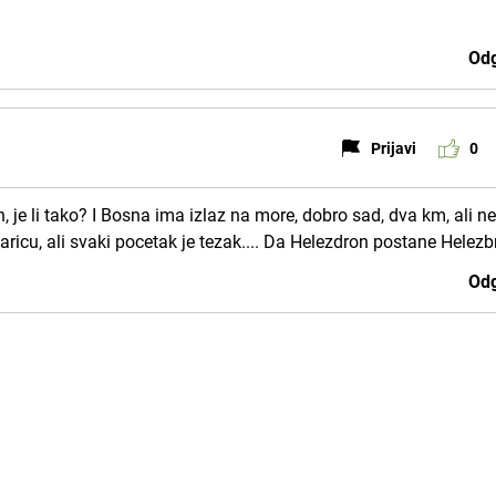
Odg
Prijavi
0
, je li tako? I Bosna ima izlaz na more, dobro sad, dva km, ali 
icu, ali svaki pocetak je tezak.... Da Helezdron postane Helezb
Odg