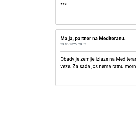
***
Ma ja, partner na Mediteranu.
29.05.2025. 20:52
Obadvije zemlje izlaze na Mediteran
veze. Za sada jos nema ratnu mornar