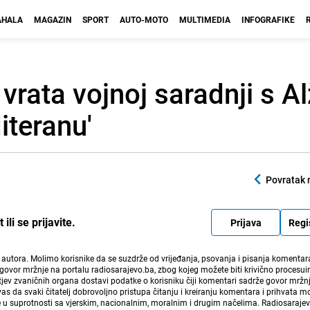
HALA
MAGAZIN
SPORT
AUTO-MOTO
MULTIMEDIA
INFOGRAFIKE
 vrata vojnoj saradnji s A
iteranu'
Povratak 
li se prijavite.
Prijava
Regi
i autora. Molimo korisnike da se suzdrže od vrijeđanja, psovanja i pisanja komentara
govor mržnje na portalu radiosarajevo.ba, zbog kojeg možete biti krivično procesuir
ev zvaničnih organa dostavi podatke o korisniku čiji komentari sadrže govor mržnj
vas da svaki čitatelj dobrovoljno pristupa čitanju i kreiranju komentara i prihvata 
e u suprotnosti sa vjerskim, nacionalnim, moralnim i drugim načelima. Radiosaraje