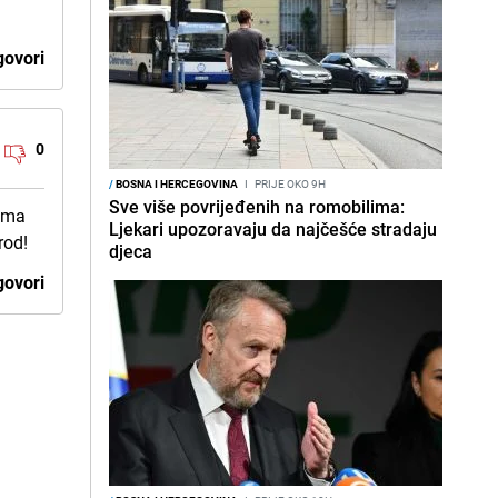
ovori
0
/
BOSNA I HERCEGOVINA
I
PRIJE OKO 9H
Sve više povrijeđenih na romobilima:
nema
Ljekari upozoravaju da najčešće stradaju
rod!
djeca
ovori