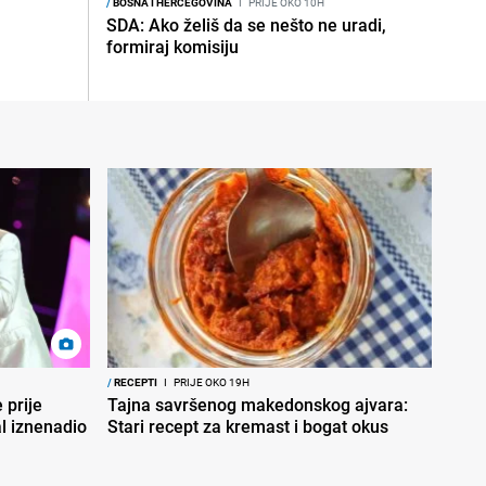
/
BOSNA I HERCEGOVINA
I
PRIJE OKO 10H
SDA: Ako želiš da se nešto ne uradi,
formiraj komisiju
/
RECEPTI
I
PRIJE OKO 19H
 prije
Tajna savršenog makedonskog ajvara:
al iznenadio
Stari recept za kremast i bogat okus