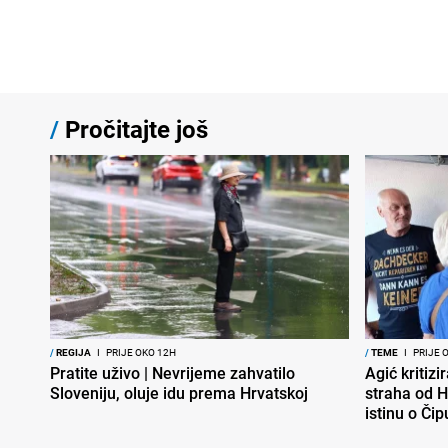
/
Pročitajte još
/
REGIJA
I
PRIJE OKO 12H
/
TEME
I
PRIJE 
Pratite uživo | Nevrijeme zahvatilo
Agić kritizi
Sloveniju, oluje idu prema Hrvatskoj
straha od H
istinu o Čip