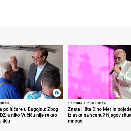
OKO 18H
/
SHOWBIZ
I
PRIJE OKO 19H
ra političare u Bugojnu: Zbog
Znate li šta Dino Merlin pojede
DZ-a niko Vučiću nije rekao
izlaska na scenu? Njegov ritu
uljiću
mnoge