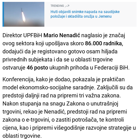
TRENDING
Huti objavili snimke napada na saudijske
položaje i skladišta oružja u Jemenu
Direktor UPFBiH
Mario Nenadić
naglasio je značaj
ovog sektora koji upošljava skoro
86.000 radnika
,
dodajući da je registovano gotovo osam hiljada
privrednih subjekata i da se u oblasti trgovine
ostvaruje
46 posto
ukupnih prihoda u Federaciji BiH.
Konferencija, kako je dodao, pokazala je praktičan
model ekonomsko-socijalne saradnje. Zaključili su da
predstoji daljnji rad na pripremi tri važna zakona.
Nakon stupanja na snagu Zakona o unutrašnjoj
trgovini, rekao je Nenadić, predstoji rad na pripremi
zakona o e-trgovini, o zastiti potrošača, te kontroli
cijena, kao i pripremi višegodišnje razvojne strategije u
oblasti trgovine.