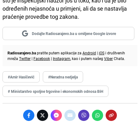
što je inspekcijski nadzor još u toku, kao i da je bilo
određenih nejasnoća u primjeni, ali da se nastavlja
praćenje provedbe tog zakona.
Dodajte Radiosarajevo.ba u omiljene Google izvore
Radiosarajevo.ba
pratite putem aplikacije za
Android
|
iOS
i društvenih
mreža
Twitter
|
Facebook
|
Instagram
, kao i putem našeg
Viber
Chata.
#Amir Hasičević
#Neradna nedjelja
# Ministarstvo spoljne trgovine i ekonomskih odnosa BiH