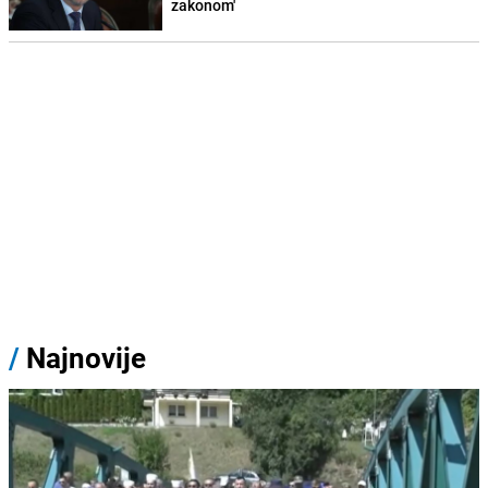
zakonom'
/
Najnovije