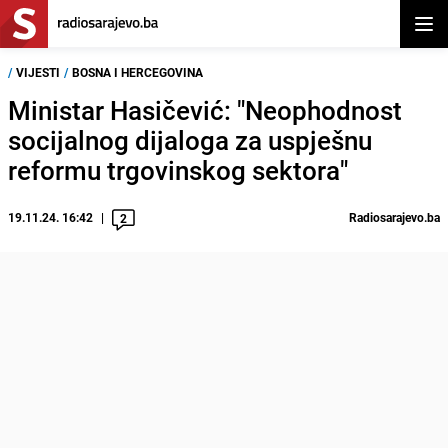
Otvor
/
VIJESTI
/
BOSNA I HERCEGOVINA
Ministar Hasičević: "Neophodnost
socijalnog dijaloga za uspješnu
reformu trgovinskog sektora"
19.11.24. 16:42
Radiosarajevo.ba
2