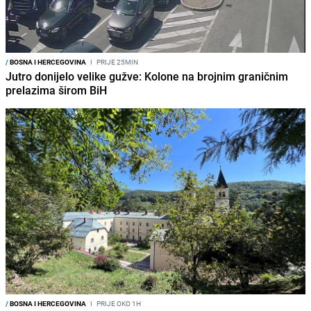
/
BOSNA I HERCEGOVINA
I
PRIJE 25MIN
Jutro donijelo velike gužve: Kolone na brojnim graničnim
prelazima širom BiH
/
BOSNA I HERCEGOVINA
I
PRIJE OKO 1H