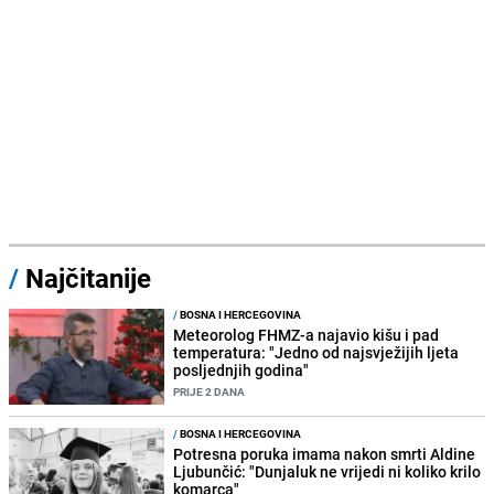
/
Najčitanije
/
BOSNA I HERCEGOVINA
Meteorolog FHMZ-a najavio kišu i pad
temperatura: "Jedno od najsvježijih ljeta
posljednjih godina"
PRIJE 2 DANA
/
BOSNA I HERCEGOVINA
Potresna poruka imama nakon smrti Aldine
Ljubunčić: "Dunjaluk ne vrijedi ni koliko krilo
komarca"