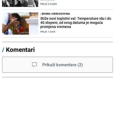
PRIJE 2 DANA
/
BOSNA I HERCEGOVINA
Stiže novi toplotni val: Temperature idu i do
40 stepeni, od ovog datuma je moguća
promjena vremena
PRIJE 1 DAN
/
Komentari
Prikaži komentare
(
2
)