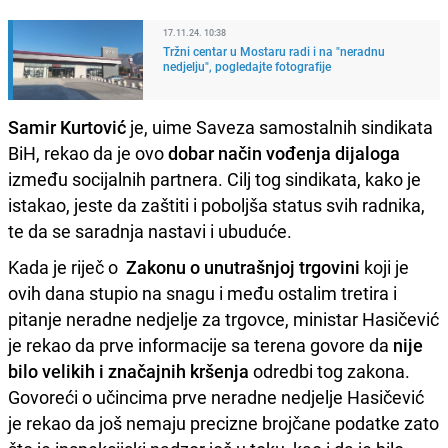
17.11.24. 10:38
Tržni centar u Mostaru radi i na "neradnu
nedjelju", pogledajte fotografije
Samir Kurtović
je, uime Saveza samostalnih sindikata
BiH, rekao da je ovo
dobar način vođenja dijaloga
između socijalnih partnera. Cilj tog sindikata, kako je
istakao, jeste da zaštiti i poboljša status svih radnika,
te da se saradnja nastavi i ubuduće.
Kada je riječ o
Zakonu o unutrašnjoj trgovini
koji je
ovih dana stupio na snagu i među ostalim tretira i
pitanje neradne nedjelje za trgovce, ministar Hasičević
je rekao da prve informacije sa terena govore da
nije
bilo velikih i značajnih kršenja
odredbi tog zakona.
Govoreći o učincima prve neradne nedjelje Hasičević
je rekao da još nemaju precizne brojčane podatke zato