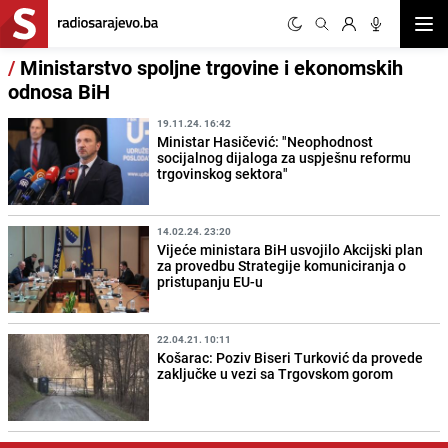
Otvor
/
Ministarstvo spoljne trgovine i ekonomskih
odnosa BiH
19.11.24. 16:42
Ministar Hasičević: "Neophodnost
socijalnog dijaloga za uspješnu reformu
trgovinskog sektora"
14.02.24. 23:20
Vijeće ministara BiH usvojilo Akcijski plan
za provedbu Strategije komuniciranja o
pristupanju EU-u
22.04.21. 10:11
Košarac: Poziv Biseri Turković da provede
zaključke u vezi sa Trgovskom gorom