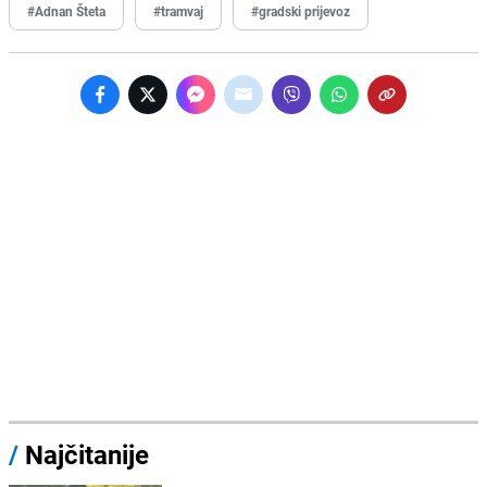
#Adnan Šteta
#tramvaj
#gradski prijevoz
/
Najčitanije