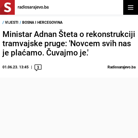
Otvor
/
VIJESTI
/
BOSNA I HERCEGOVINA
Ministar Adnan Šteta o rekonstrukciji
tramvajske pruge: 'Novcem svih nas
je plaćamo. Čuvajmo je.'
01.06.23. 13:45
Radiosarajevo.ba
3