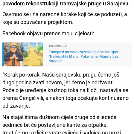
povodom rekonstrukciji tramvajske pruge u Sarajevu.
Osvrnuo se i na naredne korake koji će se poduzeti, a
koje su obuvaćene projektom.
Facebook objavu prenosimo u cijelosti:
TRENDING
Trumpovi memovi izazvali diplomatski spor:
"Ne koristite Maria, Pokemone i Naruta bez
dozvole"
"Korak po korak. Našu sarajevsku prugu ćemo još
dugo godina zvati novom, jer ćemo je održavati.
Počelo je uređenje kružnog toka na Ilidži, nastavlja se
prema Čengić vili, a nakon toga očekujte kontinuirano
održavanje.
Na stajalištima dužinom cijele pruge od sljedeće
sedmice bit će postavljene kante za otpatke.
Imat ćemo različite vrste cvijeća i sadnica na pruzi,