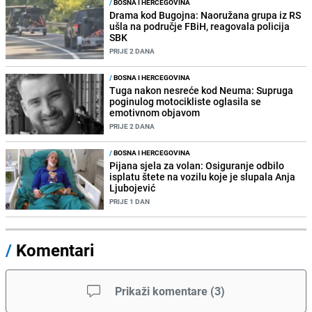
/
BOSNA I HERCEGOVINA
Drama kod Bugojna: Naoružana grupa iz RS
ušla na područje FBiH, reagovala policija
SBK
PRIJE 2 DANA
/
BOSNA I HERCEGOVINA
Tuga nakon nesreće kod Neuma: Supruga
poginulog motocikliste oglasila se
emotivnom objavom
PRIJE 2 DANA
/
BOSNA I HERCEGOVINA
Pijana sjela za volan: Osiguranje odbilo
isplatu štete na vozilu koje je slupala Anja
Ljubojević
PRIJE 1 DAN
/
Komentari
Prikaži komentare
(
3
)