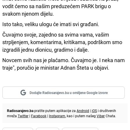
vodit ćemo sa našim preduzećem PARK brigu o
svakom njenom dijelu.
Isto tako, veliku ulogu će imati svi građani.
Čuvajmo svoje, zajedno sa svima vama, vašim
strpljenjem, komentarima, kritikama, podrškom smo
izgradili jednu dionicu, gradimo i dalje.
Novcem svih nas je plaćamo. Čuvajmo je. I neka nam
traje", poručio je ministar Adnan Šteta u objavi.
Dodajte Radiosarajevo.ba u omiljene Google izvore
Radiosarajevo.ba
pratite putem aplikacije za
Android
|
iOS
i društvenih
mreža
Twitter
|
Facebook
|
Instagram
, kao i putem našeg
Viber
Chata.