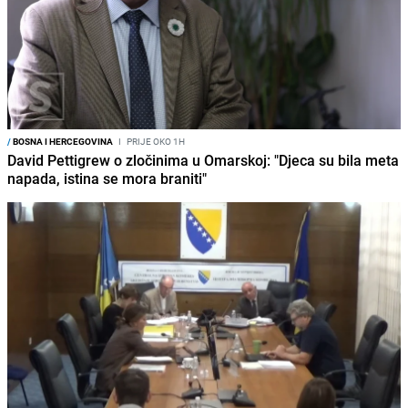
/
BOSNA I HERCEGOVINA
I
PRIJE OKO 1H
David Pettigrew o zločinima u Omarskoj: "Djeca su bila meta
napada, istina se mora braniti"