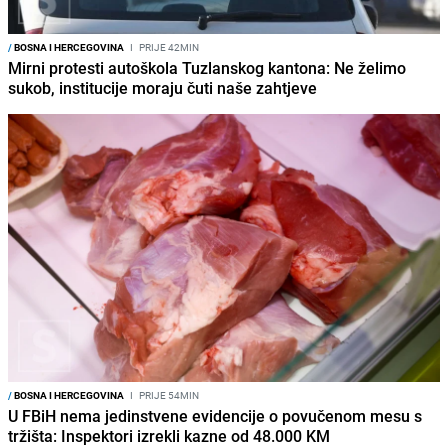
/
BOSNA I HERCEGOVINA
I
PRIJE 42MIN
Mirni protesti autoškola Tuzlanskog kantona: Ne želimo
sukob, institucije moraju čuti naše zahtjeve
/
BOSNA I HERCEGOVINA
I
PRIJE 54MIN
U FBiH nema jedinstvene evidencije o povučenom mesu s
tržišta: Inspektori izrekli kazne od 48.000 KM