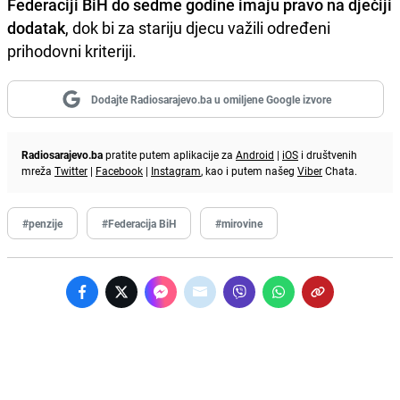
Federaciji BiH do sedme godine imaju pravo na dječiji
dodatak
, dok bi za stariju djecu važili određeni
prihodovni kriteriji.
Dodajte Radiosarajevo.ba u omiljene Google izvore
Radiosarajevo.ba
pratite putem aplikacije za
Android
|
iOS
i društvenih
mreža
Twitter
|
Facebook
|
Instagram
, kao i putem našeg
Viber
Chata.
#penzije
#Federacija BiH
#mirovine