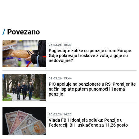
/
Povezano
26.03.26. 10:30
Pogledajte kolike su penzije širom Europe:
Gdje pokrivaju troškove života, a gdje su
nedovoljne?
02.03.26. 15:44
PIO apeluje na penzionere u RS: Promijenite
način isplate putem punomoći ili nema
penzije
20.02.26. 14:25
Vlada FBiH donijela odluku: Penzije u
Federaciji BiH usklađene za 11,26 posto