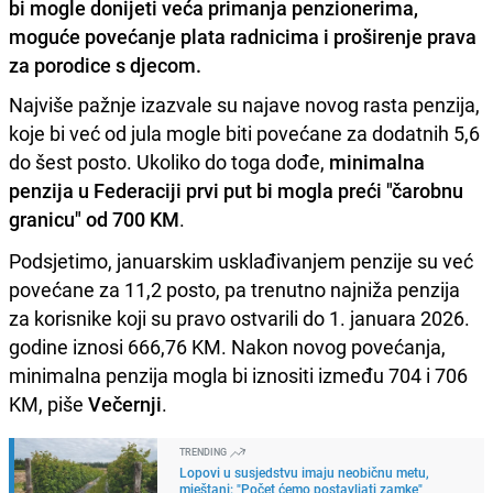
bi mogle donijeti veća primanja penzionerima,
moguće povećanje plata radnicima i proširenje prava
za porodice s djecom.
Najviše pažnje izazvale su najave novog rasta penzija,
koje bi već od jula mogle biti povećane za dodatnih 5,6
do šest posto. Ukoliko do toga dođe,
minimalna
penzija u Federaciji prvi put bi mogla preći "čarobnu
granicu" od 700 KM
.
Podsjetimo, januarskim usklađivanjem penzije su već
povećane za 11,2 posto, pa trenutno najniža penzija
za korisnike koji su pravo ostvarili do 1. januara 2026.
godine iznosi 666,76 KM. Nakon novog povećanja,
minimalna penzija mogla bi iznositi između 704 i 706
KM, piše
Večernji
.
TRENDING
Lopovi u susjedstvu imaju neobičnu metu,
mještani: "Počet ćemo postavljati zamke"