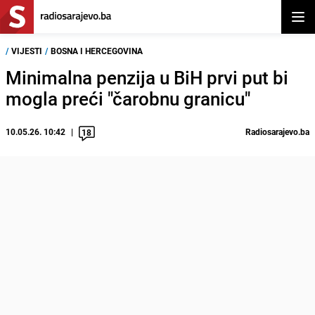
Otvor
/
VIJESTI
/
BOSNA I HERCEGOVINA
Minimalna penzija u BiH prvi put bi
mogla preći "čarobnu granicu"
10.05.26. 10:42
Radiosarajevo.ba
18