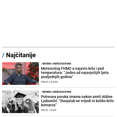
/
Najčitanije
/
BOSNA I HERCEGOVINA
Meteorolog FHMZ-a najavio kišu i pad
temperatura: "Jedno od najsvježijih ljeta
posljednjih godina"
PRIJE 2 DANA
/
BOSNA I HERCEGOVINA
Potresna poruka imama nakon smrti Aldine
Ljubunčić: "Dunjaluk ne vrijedi ni koliko krilo
komarca"
PRIJE 1 DAN