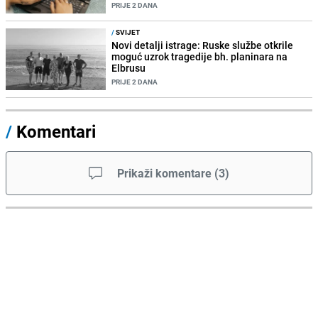
PRIJE 2 DANA
/
SVIJET
Novi detalji istrage: Ruske službe otkrile
moguć uzrok tragedije bh. planinara na
Elbrusu
PRIJE 2 DANA
/
Komentari
Prikaži komentare
(
3
)