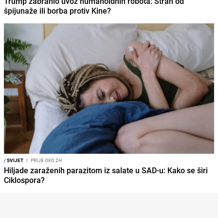
Trump zabranio uvoz humanoidnih robota: Strah od
špijunaže ili borba protiv Kine?
/
SVIJET
I
PRIJE OKO 2H
Hiljade zaraženih parazitom iz salate u SAD-u: Kako se širi
Ciklospora?