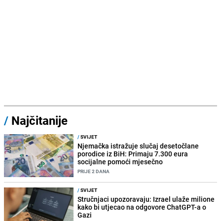
/
Najčitanije
/
SVIJET
Njemačka istražuje slučaj desetočlane
porodice iz BiH: Primaju 7.300 eura
socijalne pomoći mjesečno
PRIJE 2 DANA
/
SVIJET
Stručnjaci upozoravaju: Izrael ulaže milione
kako bi utjecao na odgovore ChatGPT-a o
Gazi