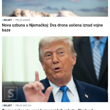
/
SVIJET
I
PRIJE 44MIN
Nova uzbuna u Njemačkoj: Dva drona uočena iznad vojne
baze
/
SVIJET
I
PRIJE OKO 2H