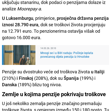
uključuju stanarinu, dok podaci o penzijama dolaze iz
analize
Moorepay-a
.
U Luksemburgu
, primjerice,
prosječna državna penzija
iznosi 28.790 eura
, dok se troškovi života procjenjuju
na 12.791 euro. To penzionerima ostavlja višak od
gotovo 16.000 eura.
14.03.26. 20:10
Mnogi se i u BiH raduju: Počinje isplata
povećanog dijela penzija iz Hrvatske
Penzije su dvostruko veće od troškova života
u Italiji
(210%)
i Finskoj
(208%), dok su
Španija
(199%) i
Danska
(189%) blizu tog nivoa.
Zemlje u kojima penzije pokrivaju troškove
U još nekoliko zemalja penzije značajno premašuju
troškove života, s omjerom između 150 i 180 posto. Tu