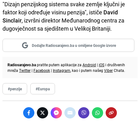
"Dizajn penzijskog sistema svake zemlje ključni je
faktor koji određuje visinu penzija", ističe
David
Sinclair
, izvršni direktor Međunarodnog centra za
dugovječnost sa sjedištem u Velikoj Britaniji.
Dodajte Radiosarajevo.ba u omiljene Google izvore
Radiosarajevo.ba
pratite putem aplikacije za
Android
|
iOS
i društvenih
mreža
Twitter
|
Facebook
|
Instagram
, kao i putem našeg
Viber
Chata.
#penzije
#Europa