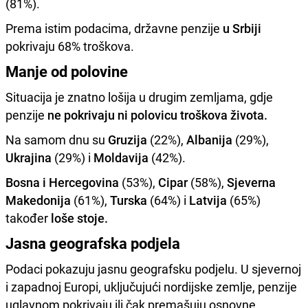
(81%).
Prema istim podacima, državne penzije
u Srbiji
pokrivaju 68% troškova.
Manje od polovine
Situacija je znatno lošija u drugim zemljama, gdje
penzije
ne pokrivaju ni polovicu troškova života.
Na samom dnu su
Gruzija
(22%),
Albanija
(29%),
Ukrajina
(29%) i
Moldavija
(42%).
Bosna i Hercegovina
(53%),
Cipar
(58%),
Sjeverna
Makedonija
(61%),
Turska
(64%) i
Latvija
(65%)
također
loše stoje.
Jasna geografska podjela
Podaci pokazuju jasnu geografsku podjelu. U sjevernoj
i zapadnoj Europi, uključujući nordijske zemlje, penzije
uglavnom pokrivaju ili čak premašuju osnovne