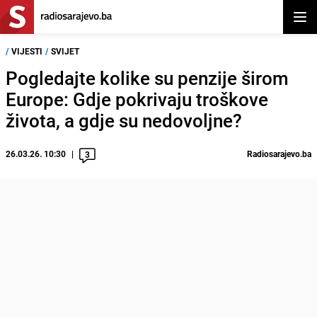
Otvor
/
VIJESTI
/
SVIJET
Pogledajte kolike su penzije širom
Europe: Gdje pokrivaju troškove
života, a gdje su nedovoljne?
26.03.26. 10:30
Radiosarajevo.ba
3