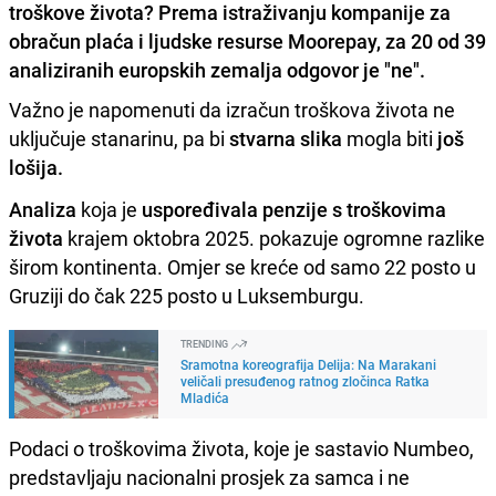
troškove života? Prema istraživanju kompanije za
obračun plaća i ljudske resurse Moorepay, za 20 od 39
analiziranih europskih zemalja odgovor je "ne".
Važno je napomenuti da izračun troškova života ne
uključuje stanarinu, pa bi
stvarna slika
mogla biti
još
lošija.
Analiza
koja je
uspoređivala penzije s troškovima
života
krajem oktobra 2025. pokazuje ogromne razlike
širom kontinenta. Omjer se kreće od samo 22 posto u
Gruziji do čak 225 posto u Luksemburgu.
TRENDING
Sramotna koreografija Delija: Na Marakani
veličali presuđenog ratnog zločinca Ratka
Mladića
Podaci o troškovima života, koje je sastavio Numbeo,
predstavljaju nacionalni prosjek za samca i ne