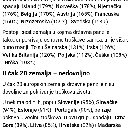
spadaju
Island
(179%),
Norveška
(178%),
Njemačka
(176%),
Belgija
(170%),
Austrija
(165%),
Francuska
(160%),
Nizozemska
(159%) i
Švedska
(158%).
Postoji i šest zemalja u kojima državne penzije
također pokrivaju osnovne troškove samca, ali je višak
puno manji. To su
Švicarska
(131%),
Irska
(126%),
Velika Britanija
(120%),
Poljska
(112%),
Češka
(108%)
i
Grčka
(103%).
U čak 20 zemalja – nedovoljno
U čak 20 europskih zemalja državne penzije nisu
dovoljne za pokrivanje troškova života.
U nekima od njih, poput
Slovenije
(95%),
Slovačke
(94%),
Estonije
(91%) i
Portugala
(90%), penzije
pokrivaju većinu troškova. U ovu grupu spadaju i
Crna
Gora
(89%),
Litva
(85%),
Hrvatska
(82%) i
Mađarska