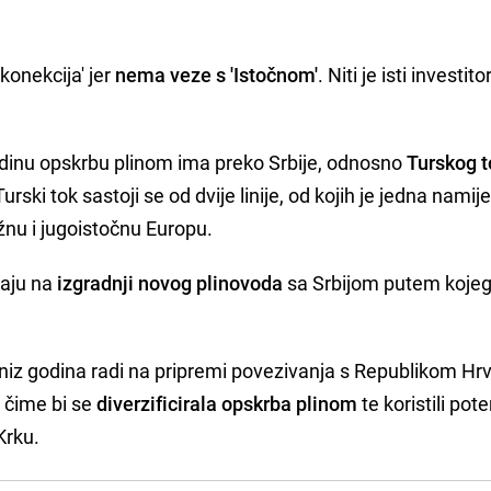
konekcija' jer
nema veze s 'Istočnom'
. Niti je isti investitor
dinu opskrbu plinom ima preko Srbije, odnosno
Turskog 
urski tok sastoji se od dvije linije, od kojih je jedna nami
užnu i jugoistočnu Europu.
raju na
izgradnji novog plinovoda
sa Srbijom putem kojeg
.
i niz godina radi na pripremi povezivanja s Republikom H
 čime bi se
diverzificirala opskrba plinom
te koristili pote
Krku.