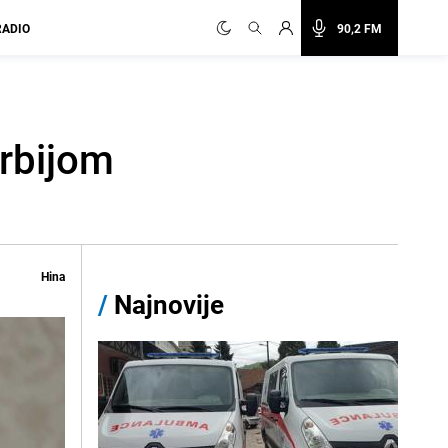
RADIO
90,2 FM
Srbijom
Hina
/
Najnovije