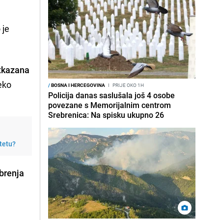
 je
tkazana
eko
/
BOSNA I HERCEGOVINA
I
PRIJE OKO 1H
Policija danas saslušala još 4 osobe
povezane s Memorijalnim centrom
Srebrenica: Na spisku ukupno 26
itetu?
brenja