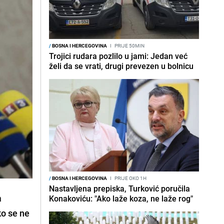
/
BOSNA I HERCEGOVINA
I
PRIJE 50MIN
Trojici rudara pozlilo u jami: Jedan već
želi da se vrati, drugi prevezen u bolnicu
/
BOSNA I HERCEGOVINA
I
PRIJE OKO 1H
Nastavljena prepiska, Turković poručila
a
Konakoviću: "Ako laže koza, ne laže rog"
ko se ne