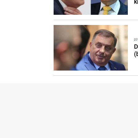
k
27
D
(