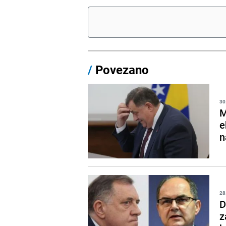
/
Povezano
30
M
e
n
28
D
z