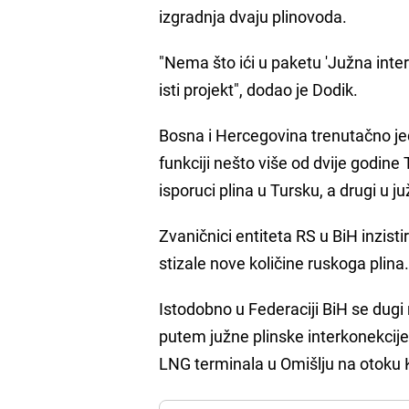
izgradnja dvaju plinovoda.
"Nema što ići u paketu 'Južna inter
isti projekt", dodao je Dodik.
Bosna i Hercegovina trenutačno je
funkciji nešto više od dvije godine T
isporuci plina u Tursku, a drugi u j
Zvaničnici entiteta RS u BiH inzisti
stizale nove količine ruskoga plina
Istodobno u Federaciji BiH se dug
putem južne plinske interkonekcije
LNG terminala u Omišlju na otoku 