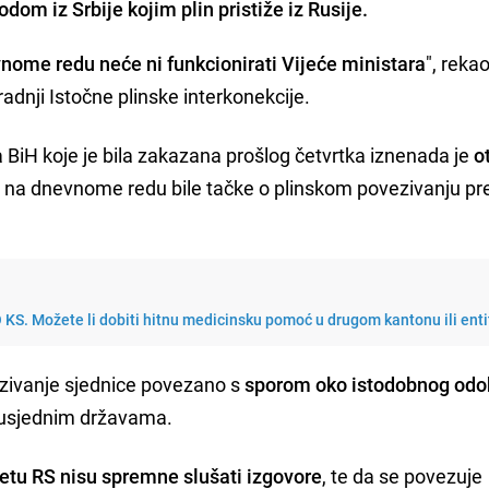
dom iz Srbije kojim plin pristiže iz Rusije.
nome redu neće ni funkcionirati Vijeće ministara
", rekao
adnji Istočne plinske interkonekcije.
 BiH koje je bila zakazana prošlog četvrtka iznenada je
o
 na dnevnome redu bile tačke o plinskom povezivanju pr
 KS. Možete li dobiti hitnu medicinsku pomoć u drugom kantonu ili ent
azivanje sjednice povezano s
sporom oko istodobnog odo
usjednim državama.
itetu RS nisu spremne slušati izgovore
, te da se povezuje