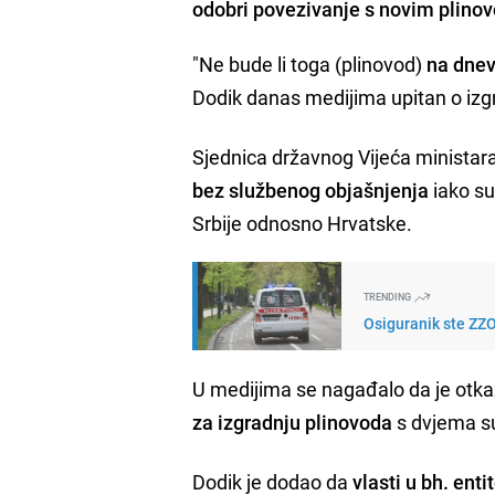
odobri povezivanje s novim plinovo
"Ne bude li toga (plinovod)
na dnev
Dodik danas medijima upitan o izgr
Sjednica državnog Vijeća ministara
bez službenog objašnjenja
iako su
Srbije odnosno Hrvatske.
TRENDING
Osiguranik ste ZZO
U medijima se nagađalo da je otk
za izgradnju plinovoda
s dvjema s
Dodik je dodao da
vlasti u bh. ent