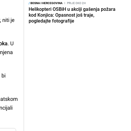
/
BOSNA I HERCEGOVINA
I
PRIJE OKO 2H
Helikopteri OSBiH u akciji gašenja požara
kod Konjica: Opasnost još traje,
, niti je
pogledajte fotografije
toka
. U
jenjena
 bi
rvatskom
ncijali