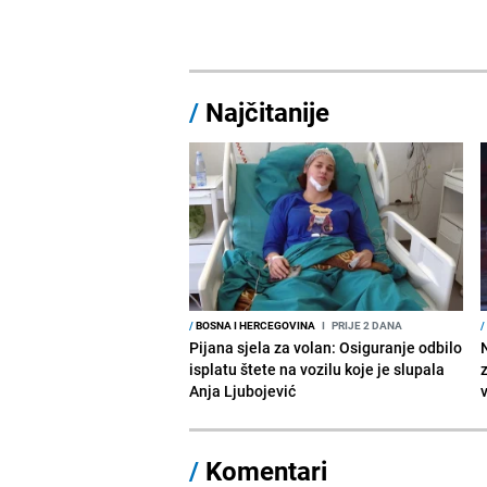
/
Najčitanije
/
BOSNA I HERCEGOVINA
I
PRIJE 2 DANA
/
Pijana sjela za volan: Osiguranje odbilo
isplatu štete na vozilu koje je slupala
Anja Ljubojević
/
Komentari