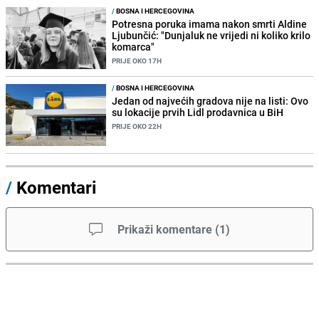
/
BOSNA I HERCEGOVINA
Potresna poruka imama nakon smrti Aldine
Ljubunčić: "Dunjaluk ne vrijedi ni koliko krilo
komarca"
PRIJE OKO 17H
/
BOSNA I HERCEGOVINA
Jedan od najvećih gradova nije na listi: Ovo
su lokacije prvih Lidl prodavnica u BiH
PRIJE OKO 22H
/
Komentari
Prikaži komentare
(
1
)