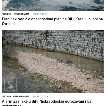
/
BOSNA I HERCEGOVINA
I
PRIJE OKO 3H
Planinski vodič o opasnostima planina BiH: Krenuli pijani na
Čvrsnicu
/
BOSNA I HERCEGOVINA
I
PRIJE OKO 4H
Alarm za rijeke u BiH: Niski vodostaji ugrožavaju ribe i
vodozemce