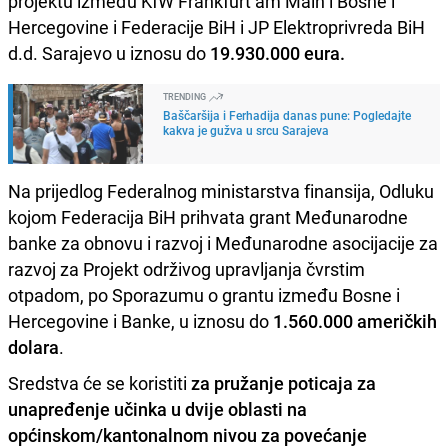
projektu između KfW Frankfurt am Main i Bosne i
Hercegovine i Federacije BiH i JP Elektroprivreda BiH
d.d. Sarajevo u iznosu do
19.930.000 eura.
TRENDING
Baščaršija i Ferhadija danas pune: Pogledajte
kakva je gužva u srcu Sarajeva
Na prijedlog Federalnog ministarstva finansija, Odluku
kojom Federacija BiH prihvata grant Međunarodne
banke za obnovu i razvoj i Međunarodne asocijacije za
razvoj za Projekt održivog upravljanja čvrstim
otpadom, po Sporazumu o grantu između Bosne i
Hercegovine i Banke, u iznosu do
1.560.000 američkih
dolara
.
Sredstva će se koristiti
za pružanje poticaja za
unapređenje učinka u dvije oblasti na
općinskom/kantonalnom nivou za povećanje