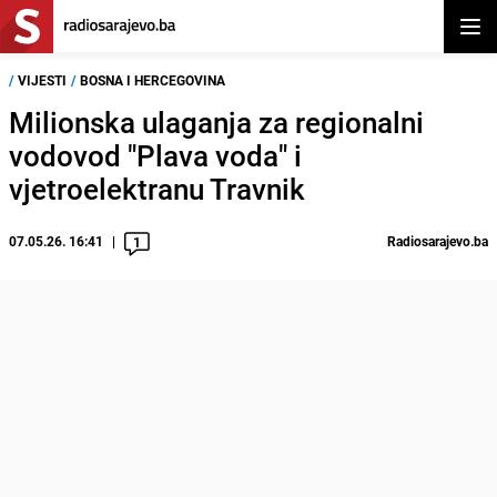
Otvor
/
VIJESTI
/
BOSNA I HERCEGOVINA
Milionska ulaganja za regionalni
vodovod "Plava voda" i
vjetroelektranu Travnik
07.05.26. 16:41
Radiosarajevo.ba
1