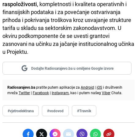
raspoloživosti
, kompletnosti i kvaliteta operativnih i
finansijskih podataka i za povećanje ostvarivanja
prihoda i pokrivanja troškova kroz usvajanje strukture
tarifa u skladu sa sektorskim zakonodavstvom. U
okviru podkomponente će se uvesti grantovi
zasnovani na učinku za jačanje institucionalnog učinka
u Projektu.
Dodajte Radiosarajevo.ba u omiljene Google izvore
Radiosarajevo.ba
pratite putem aplikacije za
Android
|
iOS
i društvenih
mreža
Twitter
|
Facebook
|
Instagram
, kao i putem našeg
Viber
Chata.
#vjetroelektrana
#vodovod
#Travnik