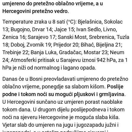
umjereno do pretežno oblačno vrijeme, a u
Hercegovini pretežno vedro.
Temperature zraka u 8 sati (°C): Bjelašnica, Sokolac
13; Bugojno, Drvar 14; Jajce 15; Ivan Sedlo, Livno,
Zenica 16; Sarajevo 17; Sanski Most, Srebrenica, Tuzla
18; Doboj, Zvornik 19; Prijedor 20; Bihać, Bijeljina 21;
Trebinje 22; Banja Luka, Gradačac, Mostar 23; Neum
24; Atmosferki pritisak u Sarajevu iznosi 942 hPa, za 1
hPa je niži od normalnog i lagano opada.
Danas će u Bosni preovladavati umjereno do pretežno
oblačno vrijeme, ponegdje sa slabom kišom.
Poslije
podne i tokom noći su mogući pljuskovi i grmljavina
.
U Hercegovini sunčano uz umjeren porast naoblake
tokom dana. U drugom dijelu poslijepodneva i tokom
noći na sjeveru Hercegovine je moguća slaba kiša.
Vjetar slab do umjeren na jugu i jugozapadu južni i