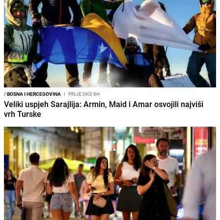
/
BOSNA I HERCEGOVINA
I
PRIJE OKO 8H
Veliki uspjeh Sarajlija: Armin, Maid i Amar osvojili najviši
vrh Turske