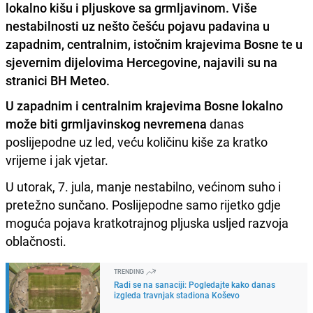
lokalno kišu i pljuskove sa grmljavinom. Više
nestabilnosti uz nešto češću pojavu padavina u
zapadnim, centralnim, istočnim krajevima Bosne te u
sjevernim dijelovima Hercegovine, najavili su na
stranici BH Meteo.
U zapadnim i centralnim krajevima Bosne lokalno
može biti grmljavinskog nevremena
danas
poslijepodne uz led, veću količinu kiše za kratko
vrijeme i jak vjetar.
U utorak, 7. jula, manje nestabilno, većinom suho i
pretežno sunčano. Poslijepodne samo rijetko gdje
moguća pojava kratkotrajnog pljuska usljed razvoja
oblačnosti.
TRENDING
Radi se na sanaciji: Pogledajte kako danas
izgleda travnjak stadiona Koševo