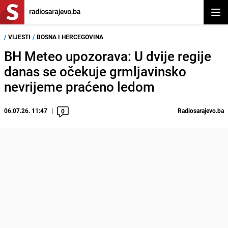
Otvor
/
VIJESTI
/
BOSNA I HERCEGOVINA
BH Meteo upozorava: U dvije regije
danas se očekuje grmljavinsko
nevrijeme praćeno ledom
06.07.26. 11:47
Radiosarajevo.ba
0