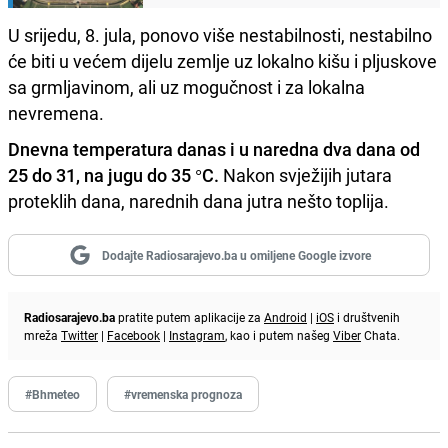
U srijedu, 8. jula, ponovo više nestabilnosti, nestabilno
će biti u većem dijelu zemlje uz lokalno kišu i pljuskove
sa grmljavinom, ali uz mogučnost i za lokalna
nevremena.
Dnevna temperatura danas i u naredna dva dana od
25 do 31, na jugu do 35 °C.
Nakon svježijih jutara
proteklih dana, narednih dana jutra nešto toplija.
Dodajte Radiosarajevo.ba u omiljene Google izvore
Radiosarajevo.ba
pratite putem aplikacije za
Android
|
iOS
i društvenih
mreža
Twitter
|
Facebook
|
Instagram
, kao i putem našeg
Viber
Chata.
#Bhmeteo
#vremenska prognoza