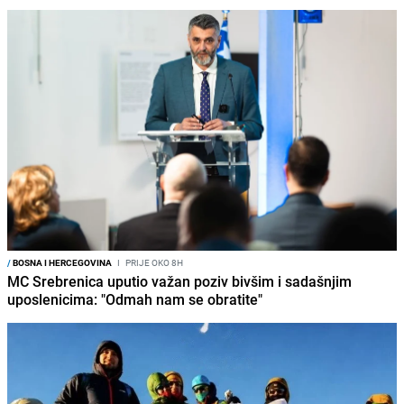
/
BOSNA I HERCEGOVINA
I
PRIJE OKO 8H
MC Srebrenica uputio važan poziv bivšim i sadašnjim
uposlenicima: "Odmah nam se obratite"