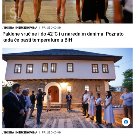
/
BOSNA I HERCEGOVINA
I
PRIJE OKO 8H
Paklene vrućine i do 42°C i u narednim danima: Poznato
kada će pasti temperature u BiH
/
BOSNA I HERCEGOVINA
I
PRIJE OKO 9H