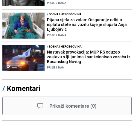
PRIJE 2 DANA
/
BOSNA I HERCEGOVINA
Pijana sjela za volan: Osiguranje odbilo
isplatu štete na vozilu koje je slupala Anja
Ljubojević
PRIJE 2 DANA
/
BOSNA I HERCEGOVINA
Nastavak provokacija: MUP RS oduzeo
zastavu s ljiljanima i sankcionisao vozača iz
Bosanskog Novog
PRIJE 1 DAN
/
Komentari
Prikaži komentare
(
0
)