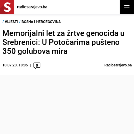
Otvor
/
VIJESTI
/
BOSNA I HERCEGOVINA
Memorijalni let za žrtve genocida u
Srebrenici: U Potočarima pušteno
350 golubova mira
10.07.23. 10:05
Radiosarajevo.ba
0