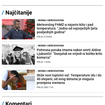
/
Najčitanije
/
BOSNA I HERCEGOVINA
Meteorolog FHMZ-a najavio kišu i pad
temperatura: "Jedno od najsvježijih ljeta
posljednjih godina"
PRIJE 2 DANA
/
BOSNA I HERCEGOVINA
Potresna poruka imama nakon smrti Aldine
Ljubunčić: "Dunjaluk ne vrijedi ni koliko krilo
komarca"
PRIJE 1 DAN
/
BOSNA I HERCEGOVINA
Stiže novi toplotni val: Temperature idu i do
40 stepeni, od ovog datuma je moguća
promjena vremena
PRIJE OKO 17H
/
Komentari