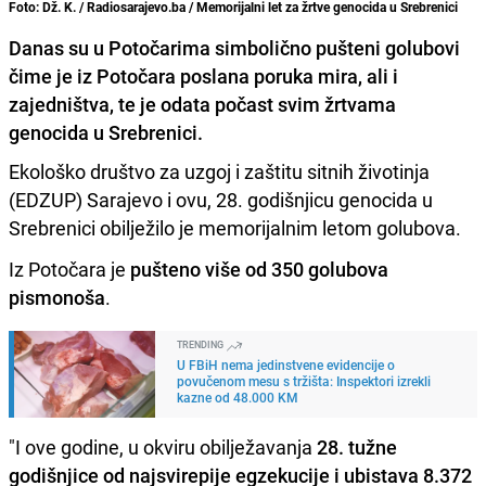
Foto: Dž. K. / Radiosarajevo.ba / Memorijalni let za žrtve genocida u Srebrenici
Danas su u Potočarima simbolično pušteni golubovi
čime je iz Potočara poslana poruka mira, ali i
zajedništva, te je odata počast svim žrtvama
genocida u Srebrenici.
Ekološko društvo za uzgoj i zaštitu sitnih životinja
(EDZUP) Sarajevo i ovu, 28. godišnjicu genocida u
Srebrenici obilježilo je memorijalnim letom golubova.
Iz Potočara je
pušteno više od 350 golubova
pismonoša
.
TRENDING
U FBiH nema jedinstvene evidencije o
povučenom mesu s tržišta: Inspektori izrekli
kazne od 48.000 KM
"I ove godine, u okviru obilježavanja
28. tužne
godišnjice od najsvirepije egzekucije i ubistava 8.372