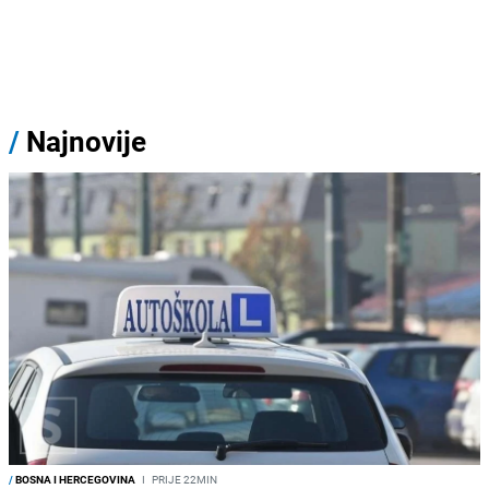
/
Najnovije
/
BOSNA I HERCEGOVINA
I
PRIJE 22MIN