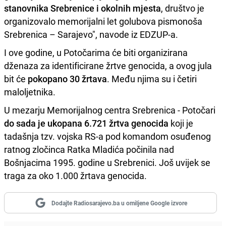
stanovnika Srebrenice
i okolnih mjesta
, društvo je
organizovalo memorijalni let golubova pismonoša
Srebrenica – Sarajevo", navode iz EDZUP-a.
I ove godine, u Potočarima će biti organizirana
dženaza za identificirane žrtve genocida, a ovog jula
bit će
pokopano 30 žrtava
. Među njima su i četiri
maloljetnika.
U mezarju Memorijalnog centra Srebrenica - Potočari
do sada je ukopana 6.721 žrtva genocida
koji je
tadašnja tzv. vojska RS-a pod komandom osuđenog
ratnog zločinca Ratka Mladića počinila nad
Bošnjacima 1995. godine u Srebrenici. Još uvijek se
traga za oko 1.000 žrtava genocida.
Dodajte Radiosarajevo.ba u omiljene Google izvore