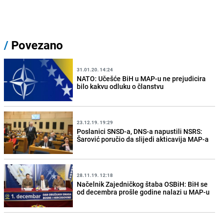
/
Povezano
31.01.20. 14:24
NATO: Učešće BiH u MAP-u ne prejudicira
bilo kakvu odluku o članstvu
23.12.19. 19:29
Poslanici SNSD-a, DNS-a napustili NSRS:
Šarović poručio da slijedi akticavija MAP-a
28.11.19. 12:18
Načelnik Zajedničkog štaba OSBiH: BiH se
od decembra prošle godine nalazi u MAP-u