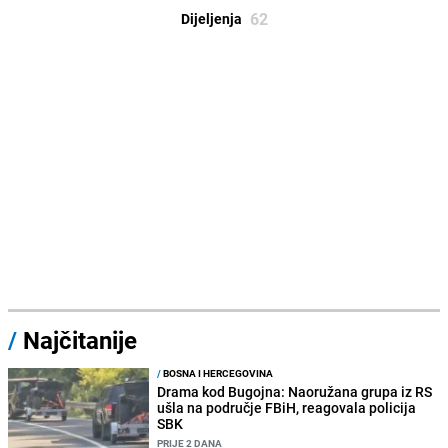
62
Dijeljenja
/
Najčitanije
/
BOSNA I HERCEGOVINA
Drama kod Bugojna: Naoružana grupa iz RS
ušla na područje FBiH, reagovala policija
SBK
PRIJE 2 DANA