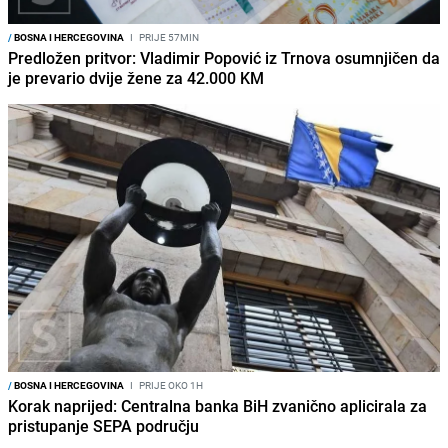
/
BOSNA I HERCEGOVINA
I
PRIJE 57MIN
Predložen pritvor: Vladimir Popović iz Trnova osumnjičen da
je prevario dvije žene za 42.000 KM
/
BOSNA I HERCEGOVINA
I
PRIJE OKO 1H
Korak naprijed: Centralna banka BiH zvanično aplicirala za
pristupanje SEPA području