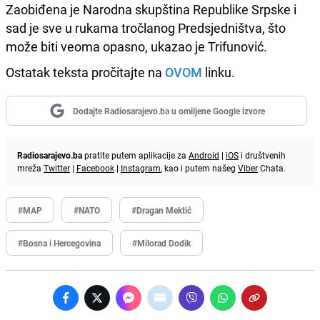
Zaobiđena je Narodna skupština Republike Srpske i
sad je sve u rukama tročlanog Predsjedništva, što
može biti veoma opasno, ukazao je Trifunović.
Ostatak teksta pročitajte na
OVOM
linku.
Dodajte Radiosarajevo.ba u omiljene Google izvore
Radiosarajevo.ba
pratite putem aplikacije za
Android
|
iOS
i društvenih
mreža
Twitter
|
Facebook
|
Instagram
, kao i putem našeg
Viber
Chata.
#MAP
#NATO
#Dragan Mektić
#Bosna i Hercegovina
#Milorad Dodik