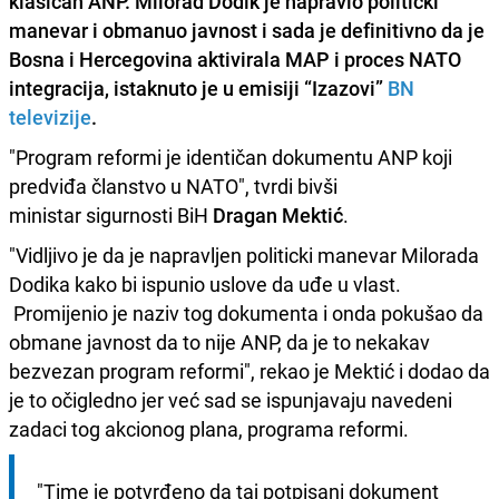
klasičan ANP.
Milorad Dodik
je napravio politički
manevar i obmanuo javnost i sada je definitivno da je
Bosna i Hercegovina aktivirala MAP i proces NATO
integracija, istaknuto je u emisiji “
Izazovi
”
BN
televizije
.
"Program reformi je identičan dokumentu ANP koji
predviđa članstvo u NATO", tvrdi bivši
ministar sigurnosti BiH
Dragan Mektić
.
"Vidljivo je da je napravljen politicki manevar Milorada
Dodika kako bi ispunio uslove da uđe u vlast.
Promijenio je naziv tog dokumenta i onda pokušao da
obmane javnost da to nije ANP, da je to nekakav
bezvezan program reformi", rekao je Mektić i dodao da
je to očigledno jer već sad se ispunjavaju navedeni
zadaci tog akcionog plana, programa reformi.
"Time je potvrđeno da taj potpisani dokument 