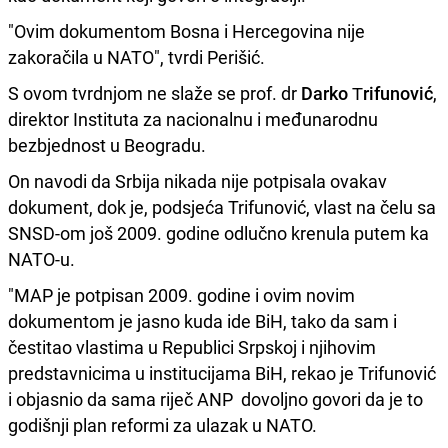
"Ovim dokumentom Bosna i Hercegovina nije
zakoračila u NATO", tvrdi Perišić.
S ovom tvrdnjom ne slaže se prof. dr
Darko Тrifunović
,
direktor Instituta za nacionalnu i međunarodnu
bezbjednost u Beogradu.
On navodi da Srbija nikada nije potpisala ovakav
dokument, dok je, podsjeća Trifunović, vlast na čelu sa
SNSD-om još 2009. godine odlučno krenula putem ka
NATO-u.
"MAP je potpisan 2009. godine i ovim novim
dokumentom je jasno kuda ide BiH, tako da sam i
čestitao vlastima u Republici Srpskoj i njihovim
predstavnicima u institucijama BiH, rekao je Trifunović
i objasnio da sama riječ ANP dovoljno govori da je to
godišnji plan reformi za ulazak u NATO.