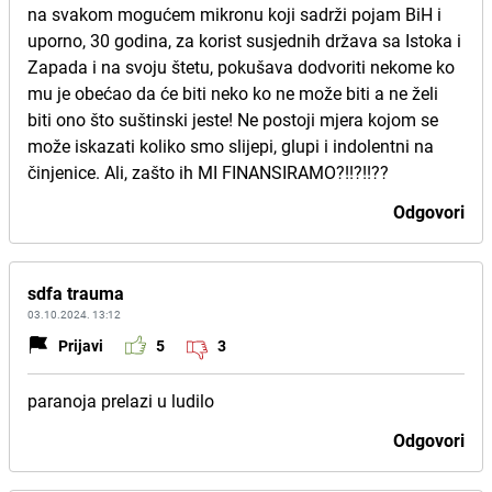
na svakom mogućem mikronu koji sadrži pojam BiH i
uporno, 30 godina, za korist susjednih država sa Istoka i
Zapada i na svoju štetu, pokušava dodvoriti nekome ko
mu je obećao da će biti neko ko ne može biti a ne želi
biti ono što suštinski jeste! Ne postoji mjera kojom se
može iskazati koliko smo slijepi, glupi i indolentni na
činjenice. Ali, zašto ih MI FINANSIRAMO?!!?!!??
Odgovori
sdfa trauma
03.10.2024. 13:12
Prijavi
5
3
paranoja prelazi u ludilo
Odgovori