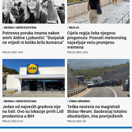
/
BOSNA I HERCEGOVINA
/
REGIJA
Potresna poruka imama nakon
Cijela regija čeka njegovu
smrti Aldine Ljubunčić: "Dunjaluk
progonozu: Poznati meteorolog
ne vrijedi ni koliko krilo komarca"
najavljuje veću promjenu
vremena
PRIJE OKO 16H
PRIJE OKO 23H
/
BOSNA I HERCEGOVINA
/
CRNA HRONIKA
Jedan od najvećih gradova nije
Teška nesreća na magistrali
na listi: Ovo su lokacije prvih Lidl
Stolac-Neum: Saobraćaj totalno
prodavnica u BiH
obustavljen, ima povrijeđenih
PRIJE OKO 21H
PRIJE OKO 4H