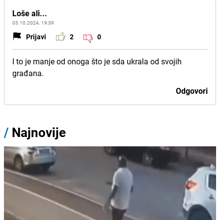
Loše ali...
03.10.2024. 19:39
Prijavi
2
0
I to je manje od onoga što je sda ukrala od svojih
građana.
Odgovori
/
Najnovije