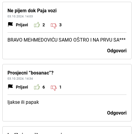
Ne pijem dok Paja vozi
03.10.2024. 14:03
Prijavi
2
3
BRAVO MEHMEDOVIĆU SAMO OŜTRO I NA PRVU SA***
Odgovori
Prosjecni “bosanac”?
03.10.2024. 14:34
Prijavi
6
1
ljakse ili papak
Odgovori