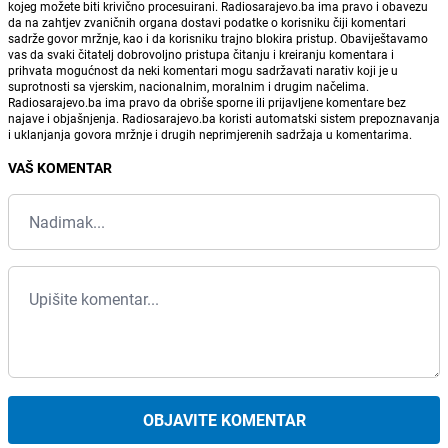
kojeg možete biti krivično procesuirani. Radiosarajevo.ba ima pravo i obavezu
da na zahtjev zvaničnih organa dostavi podatke o korisniku čiji komentari
sadrže govor mržnje, kao i da korisniku trajno blokira pristup. Obaviještavamo
vas da svaki čitatelj dobrovoljno pristupa čitanju i kreiranju komentara i
prihvata mogućnost da neki komentari mogu sadržavati narativ koji je u
suprotnosti sa vjerskim, nacionalnim, moralnim i drugim načelima.
Radiosarajevo.ba ima pravo da obriše sporne ili prijavljene komentare bez
najave i objašnjenja. Radiosarajevo.ba koristi automatski sistem prepoznavanja
i uklanjanja govora mržnje i drugih neprimjerenih sadržaja u komentarima.
VAŠ KOMENTAR
OBJAVITE KOMENTAR