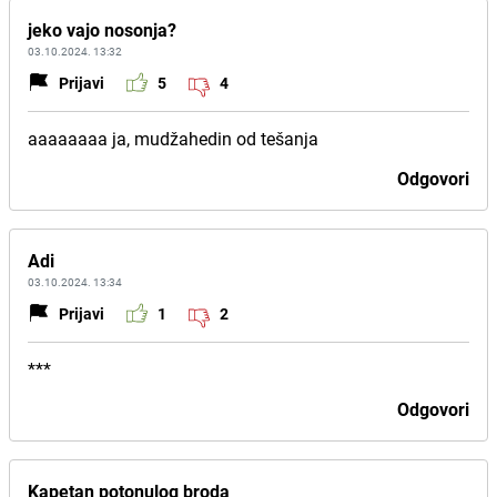
jeko vajo nosonja?
03.10.2024. 13:32
Prijavi
5
4
aaaaaaaa ja, mudžahedin od tešanja
Odgovori
Adi
03.10.2024. 13:34
Prijavi
1
2
***
Odgovori
Kapetan potonulog broda