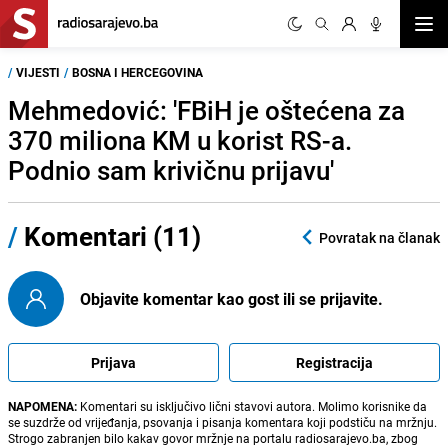
Otvor
/
VIJESTI
/
BOSNA I HERCEGOVINA
Mehmedović: 'FBiH je oštećena za
370 miliona KM u korist RS-a.
Podnio sam krivičnu prijavu'
/
Komentari (11)
Povratak na članak
Objavite komentar kao gost ili se prijavite.
Prijava
Registracija
NAPOMENA:
Komentari su isključivo lični stavovi autora. Molimo korisnike da
se suzdrže od vrijeđanja, psovanja i pisanja komentara koji podstiču na mržnju.
Strogo zabranjen bilo kakav govor mržnje na portalu radiosarajevo.ba, zbog