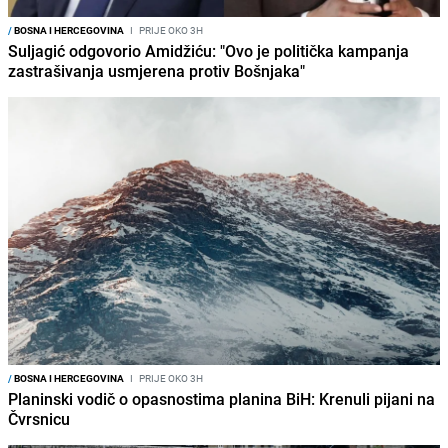
/
BOSNA I HERCEGOVINA
I
PRIJE OKO 3H
Suljagić odgovorio Amidžiću: "Ovo je politička kampanja
zastrašivanja usmjerena protiv Bošnjaka"
/
BOSNA I HERCEGOVINA
I
PRIJE OKO 3H
Planinski vodič o opasnostima planina BiH: Krenuli pijani na
Čvrsnicu