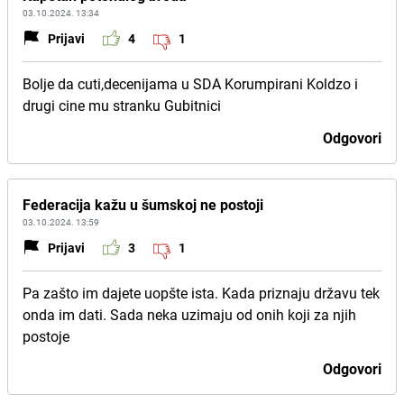
03.10.2024. 13:34
Prijavi
4
1
Bolje da cuti,decenijama u SDA Korumpirani Koldzo i
drugi cine mu stranku Gubitnici
Odgovori
Federacija kažu u šumskoj ne postoji
03.10.2024. 13:59
Prijavi
3
1
Pa zašto im dajete uopšte ista. Kada priznaju državu tek
onda im dati. Sada neka uzimaju od onih koji za njih
postoje
Odgovori