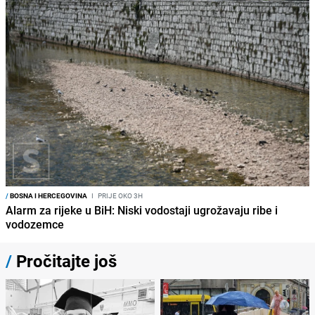
/
BOSNA I HERCEGOVINA
I
PRIJE OKO 3H
Alarm za rijeke u BiH: Niski vodostaji ugrožavaju ribe i
vodozemce
/
Pročitajte još