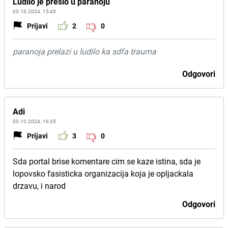
Ludilo je prešlo u paranoju
03.10.2024. 15:45
Prijavi
2
0
paranoja prelazi u ludilo ka sdfa trauma
Odgovori
Adi
03.10.2024. 16:35
Prijavi
3
0
Sda portal brise komentare cim se kaze istina, sda je
lopovsko fasisticka organizacija koja je opljackala
drzavu, i narod
Odgovori