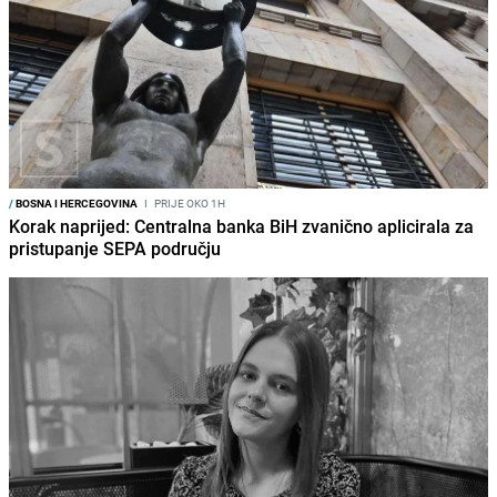
/
BOSNA I HERCEGOVINA
I
PRIJE OKO 1H
Korak naprijed: Centralna banka BiH zvanično aplicirala za
pristupanje SEPA području