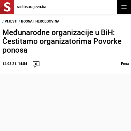
Otvor
/
VIJESTI
/
BOSNA I HERCEGOVINA
Međunarodne organizacije u BiH:
Čestitamo organizatorima Povorke
ponosa
14.08.21. 14:54
Fena
6