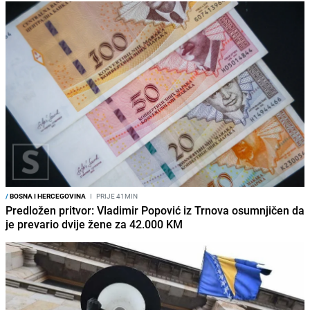
/
BOSNA I HERCEGOVINA
I
PRIJE 41MIN
Predložen pritvor: Vladimir Popović iz Trnova osumnjičen da
je prevario dvije žene za 42.000 KM