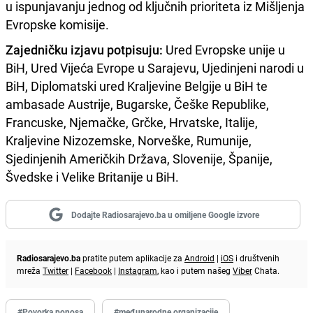
u ispunjavanju jednog od ključnih prioriteta iz Mišljenja
Evropske komisije.
Zajedničku izjavu potpisuju:
Ured Evropske unije u
BiH, Ured Vijeća Evrope u Sarajevu, Ujedinjeni narodi u
BiH, Diplomatski ured Kraljevine Belgije u BiH te
ambasade Austrije, Bugarske, Češke Republike,
Francuske, Njemačke, Grčke, Hrvatske, Italije,
Kraljevine Nizozemske, Norveške, Rumunije,
Sjedinjenih Američkih Država, Slovenije, Španije,
Švedske i Velike Britanije u BiH.
Dodajte Radiosarajevo.ba u omiljene Google izvore
Radiosarajevo.ba
pratite putem aplikacije za
Android
|
iOS
i društvenih
mreža
Twitter
|
Facebook
|
Instagram
, kao i putem našeg
Viber
Chata.
#Povorka ponosa
#međunarodne organizacije