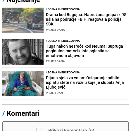
/
BOSNA I HERCEGOVINA
Drama kod Bugojna: Naoružana grupa iz RS
ušla na područje FBiH, reagovala policija
SBK
PRIJE 2 DANA
/
BOSNA I HERCEGOVINA
Tuga nakon nesreće kod Neuma: Supruga
poginulog motocikliste oglasila se
emotivnom objavom
PRIJE 2 DANA
/
BOSNA I HERCEGOVINA
Pijana sjela za volan: Osiguranje odbilo
isplatu štete na vozilu koje je slupala Anja
Ljubojević
PRIJE 1 DAN
/
Komentari
Prikaži komentare
(
6
)