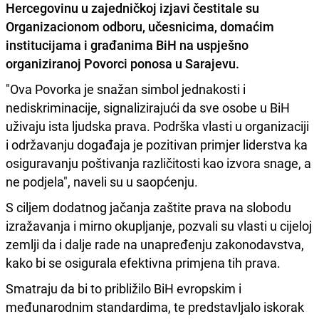
Hercegovinu
u zajedničkoj izjavi čestitale su
Organizacionom odboru, učesnicima, domaćim
institucijama i građanima BiH na uspješno
organiziranoj Povorci ponosa u Sarajevu.
"Ova Povorka je snažan simbol jednakosti i
nediskriminacije, signalizirajući da sve osobe u BiH
uživaju ista ljudska prava. Podrška vlasti u organizaciji
i održavanju događaja je pozitivan primjer liderstva ka
osiguravanju poštivanja različitosti kao izvora snage, a
ne podjela", naveli su u saopćenju.
S ciljem dodatnog jačanja zaštite prava na slobodu
izražavanja i mirno okupljanje, pozvali su vlasti u cijeloj
zemlji da i dalje rade na unapređenju zakonodavstva,
kako bi se osigurala efektivna primjena tih prava.
Smatraju da bi to približilo BiH evropskim i
međunarodnim standardima, te predstavljalo iskorak