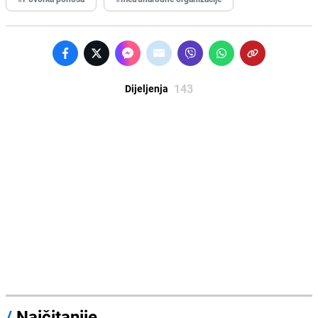
143
Dijeljenja
/
Najčitanije