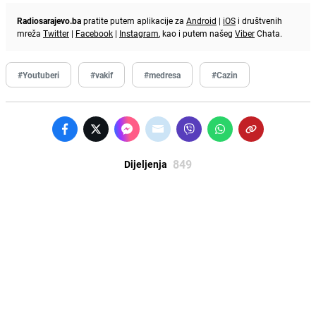
Radiosarajevo.ba
pratite putem aplikacije za
Android
|
iOS
i društvenih
mreža
Twitter
|
Facebook
|
Instagram
, kao i putem našeg
Viber
Chata.
#Youtuberi
#vakif
#medresa
#Cazin
849
Dijeljenja