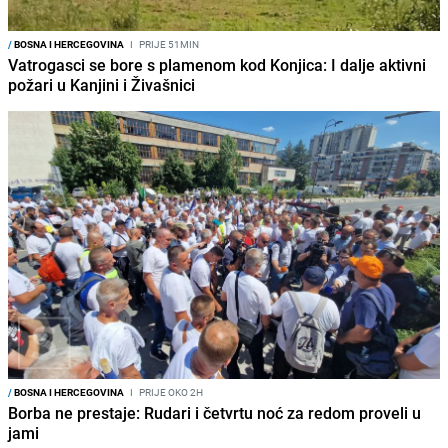
/
BOSNA I HERCEGOVINA
I
PRIJE 51MIN
Vatrogasci se bore s plamenom kod Konjica: I dalje aktivni
požari u Kanjini i Živašnici
/
BOSNA I HERCEGOVINA
I
PRIJE OKO 2H
Borba ne prestaje: Rudari i četvrtu noć za redom proveli u
jami