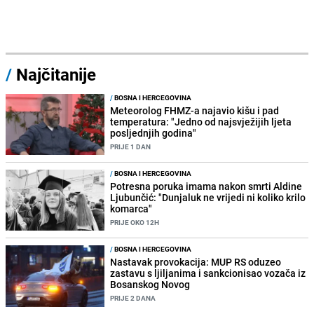
/
Najčitanije
/
BOSNA I HERCEGOVINA
Meteorolog FHMZ-a najavio kišu i pad
temperatura: "Jedno od najsvježijih ljeta
posljednjih godina"
PRIJE 1 DAN
/
BOSNA I HERCEGOVINA
Potresna poruka imama nakon smrti Aldine
Ljubunčić: "Dunjaluk ne vrijedi ni koliko krilo
komarca"
PRIJE OKO 12H
/
BOSNA I HERCEGOVINA
Nastavak provokacija: MUP RS oduzeo
zastavu s ljiljanima i sankcionisao vozača iz
Bosanskog Novog
PRIJE 2 DANA