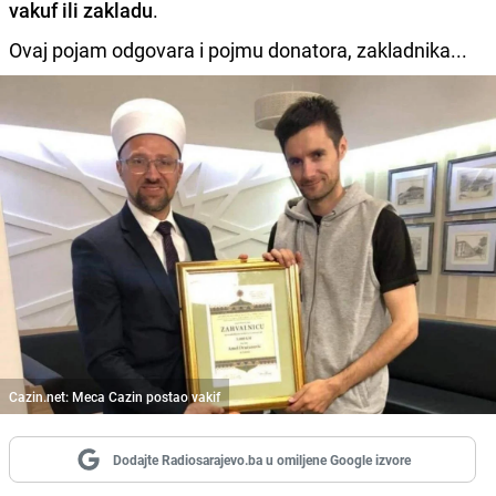
vakuf ili zakladu
.
Ovaj pojam odgovara i pojmu donatora, zakladnika...
Cazin.net: Meca Cazin postao vakif
Dodajte Radiosarajevo.ba u omiljene Google izvore