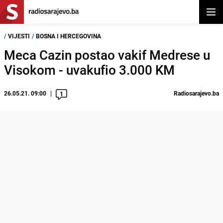
Otvor
/
VIJESTI
/
BOSNA I HERCEGOVINA
Meca Cazin postao vakif Medrese u
Visokom - uvakufio 3.000 KM
26.05.21. 09:00
Radiosarajevo.ba
1