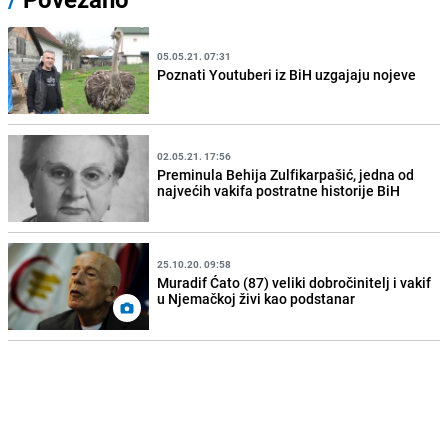
05.05.21. 07:31
Poznati Youtuberi iz BiH uzgajaju nojeve
02.05.21. 17:56
Preminula Behija Zulfikarpašić, jedna od
najvećih vakifa postratne historije BiH
25.10.20. 09:58
Muradif Ćato (87) veliki dobročinitelj i vakif
u Njemačkoj živi kao podstanar