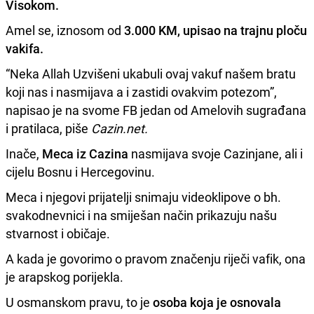
Visokom.
Amel se, iznosom od
3.000 KM, upisao na trajnu ploču
vakifa.
“Neka Allah Uzvišeni ukabuli ovaj vakuf našem bratu
koji nas i nasmijava a i zastidi ovakvim potezom”,
napisao je na svome FB jedan od Amelovih sugrađana
i pratilaca, piše
Cazin.net.
Inače,
Meca iz Cazina
nasmijava svoje Cazinjane, ali i
cijelu Bosnu i Hercegovinu.
Meca i njegovi prijatelji snimaju videoklipove o bh.
svakodnevnici i na smiješan način prikazuju našu
stvarnost i običaje.
A kada je govorimo o pravom značenju riječi vafik, ona
je arapskog porijekla.
U osmanskom pravu, to je
osoba koja je
osnovala