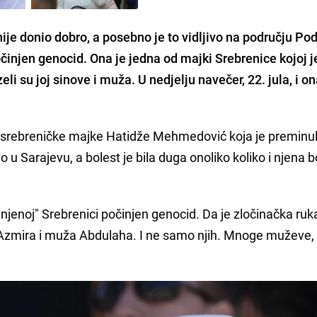
ije donio dobro, a posebno je to vidljivo na području Pod
očinjen genocid. Ona je jedna od majki Srebrenice kojoj j
li su joj sinove i muža. U nedjelju navečer, 22. jula, i on
rce srebreničke majke Hatidže Mehmedović koja je preminu
o u Sarajevu, a bolest je bila duga onoliko koliko i njena 
"njenoj" Srebrenici počinjen genocid. Da je zločinačka ruka
i Azmira i muža Abdulaha. I ne samo njih. Mnoge muževe, 