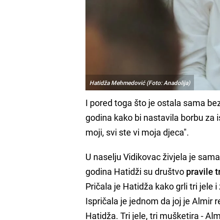
Hatidža Mehmedović (Foto: Anadolija)
I pored toga što je ostala sama bez 
godina kako bi nastavila borbu za is
moji, svi ste vi moja djeca".
U naselju Vidikovac živjela je sama
godina Hatidži su društvo
pravile t
Pričala je Hatidža kako grli tri jel
Ispričala je jednom da joj je Almir 
Hatidža. Tri jele, tri mušketira - A