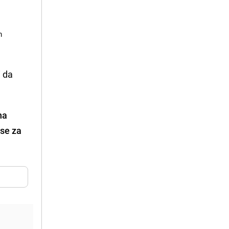
m
i da
na
 se za