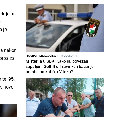
rinja, u
e
a je
la nakon
/
BOSNA I HERCEGOVINA
I
PRIJE OKO 4H
borba za
Misterija u SBK: Kako su povezani
zapaljeni Golf II u Travniku i bacanje
bombe na kafić u Vitezu?
 te '95.
sinove,