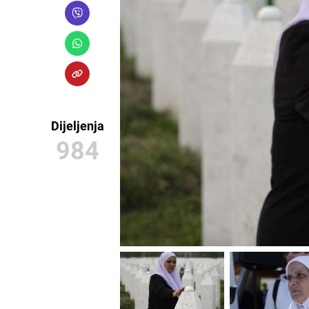
Dijeljenja
984