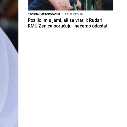
/
BOSNA I HERCEGOVINA
I
PRIJE OKO 4H
Pozlilo im u jami, ali se vratili: Rudari
RMU Zenica poručuju, 'nećemo odustati'