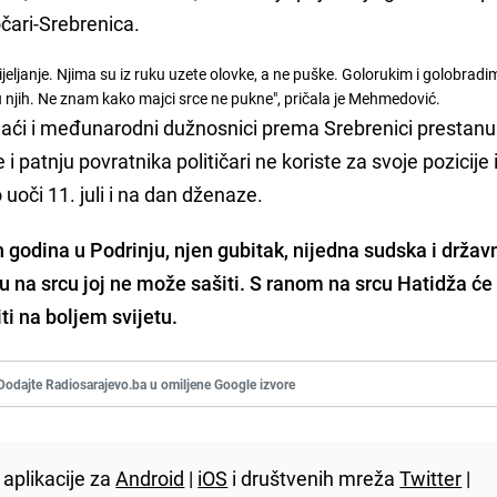
čari-Srebrenica.
rijeljanje. Njima su iz ruku uzete olovke, a ne puške. Golorukim i golobradi
 u njih. Ne znam kako majci srce ne pukne", pričala je Mehmedović.
omaći i međunarodni dužnosnici prema Srebrenici prestanu
 patnju povratnika političari ne koriste za svoje pozicije 
oči 11. juli i na dan dženaze.
ih godina u Podrinju, njen gubitak, nijedna sudska i držav
 na srcu joj ne može sašiti. S ranom na srcu Hatidža će
iti na boljem svijetu.
Dodajte Radiosarajevo.ba u omiljene Google izvore
aplikacije za
Android
|
iOS
i društvenih mreža
Twitter
|