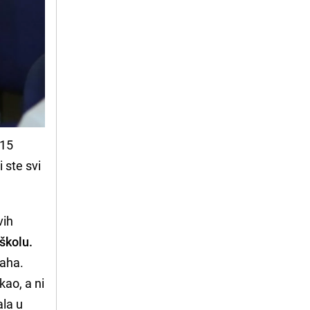
 15
 ste svi
vih
 školu.
laha.
kao, a ni
ala u