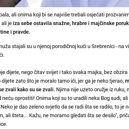
ala, ali onima koji bi se najviše trebali osjećati prozvan
 ali je
iza sebe ostavila snažne, hrabre i majčinske poruk
stine i pravde.
uža stajali su u njenoj porodičnoj kući u Srebrenici - na vit
ći.
je dijete, nego čitav svijet i tako svaka majka, bez obzira
dijete zato što je moralo tamo ići, jer ga je neko tjerao,
m
e zvali kako su se zvali.
Njima nije uzeto oružje iz ruku, 
d neću oprostiti! Onima koji su to uradili neka Bog sudi, ali
Neko je dao zeleno svjetlo da se radi šta se radilo, to je 
m, ali šteta... Kažu, ne moramo gledati šta se desilo", prič
ice.