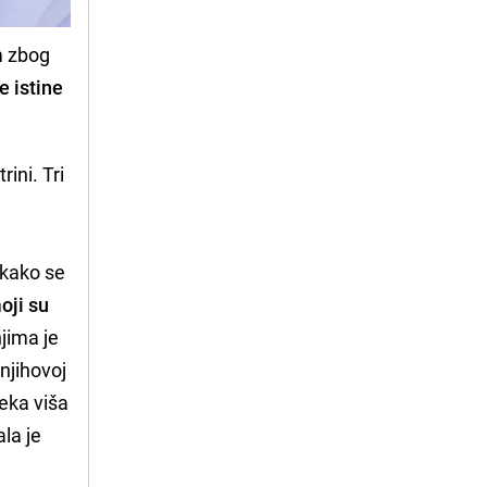
im zbog
e istine
rini. Tri
 kako se
oji su
njima je
 njihovoj
neka viša
ala je