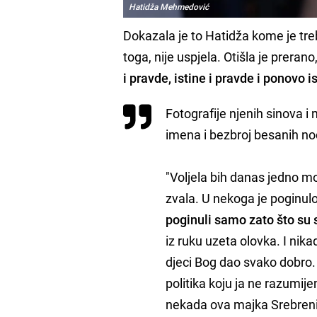
Hatidža Mehmedović
Dokazala je to Hatidža kome je treb
toga, nije uspjela. Otišla je prerano,
i pravde, istine i pravde i ponovo i
Fotografije njenih sinova i m
imena i bezbroj besanih no
"Voljela bih danas jedno mo
zvala. U nekoga je poginulo 
poginuli samo zato što su s
iz ruku uzeta olovka. I nika
djeci Bog dao svako dobro. 
politika koju ja ne razumije
nekada ova majka Srebren