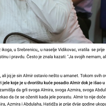
ikoga, u Srebrenicu,, u naselje Vidikovac, vratila se prije
tinu i pravdu. Često je znala kazati: "Ja svojih nemam, ali
, ali joj je sin Almir ostavio nešto u amanet. Tokom svih o
ri jele koje je u dvorištu kuće posadio Almir dok je išao u
e i zamišlja da grli svoga Almira, svoga Azmira, svoga Abdu
rekao da će se oženiti kada jele porastu. Almir to nije doče
lmira, Azmira i Abdulaha, Hatidža je prije dvije godine ukop