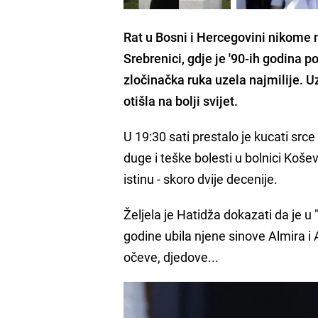
Rat u Bosni i Hercegovini nikome n
Srebrenici, gdje je '90-ih godina p
zločinačka ruka uzela najmilije. Uze
otišla na bolji svijet.
U 19:30 sati prestalo je kucati s
duge i teške bolesti u bolnici Košev
istinu - skoro dvije decenije.
Željela je Hatidža dokazati da je u 
godine ubila njene sinove Almira 
očeve, djedove...