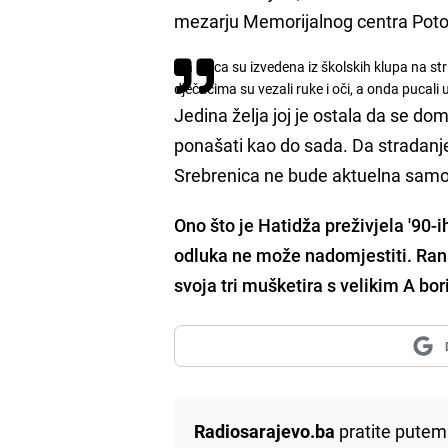
mezarju Memorijalnog centra Poto
"Ta djeca su izvedena iz školskih klupa na st
dječacima su vezali ruke i oči, a onda pucali
Jedina želja joj je ostala da se d
ponašati kao do sada. Da stradanje i
Srebrenica ne bude aktuelna samo u
Ono što je Hatidža preživjela '90-
odluka ne može nadomjestiti. Ranu
svoja tri mušketira s velikim A bor
Radiosarajevo.ba
pratite putem 