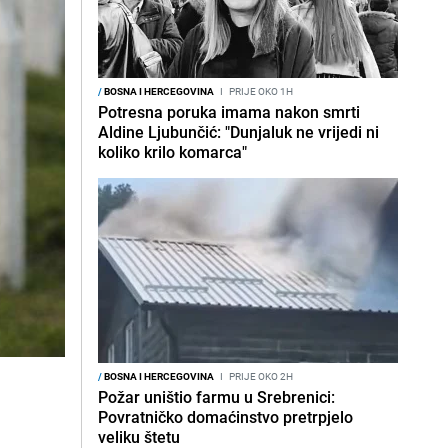
/
BOSNA I HERCEGOVINA
I
PRIJE OKO 1H
Potresna poruka imama nakon smrti
Aldine Ljubunčić: "Dunjaluk ne vrijedi ni
koliko krilo komarca"
/
BOSNA I HERCEGOVINA
I
PRIJE OKO 2H
Požar uništio farmu u Srebrenici:
Povratničko domaćinstvo pretrpjelo
veliku štetu