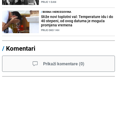
PRIJE 1 DAN
/
BOSNA I HERCEGOVINA
Stiže novi toplotni val: Temperature idu i do
40 stepeni, od ovog datuma je moguća
promjena vremena
PRIJE OKO 14H
/
Komentari
Prikaži komentare
(
0
)