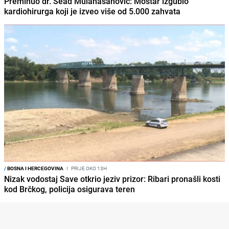
Preminuo dr. Sead Mulahasanović: Mostar izgubio
kardiohirurga koji je izveo više od 5.000 zahvata
/
BOSNA I HERCEGOVINA
I
PRIJE OKO 13H
Nizak vodostaj Save otkrio jeziv prizor: Ribari pronašli kosti
kod Brčkog, policija osigurava teren