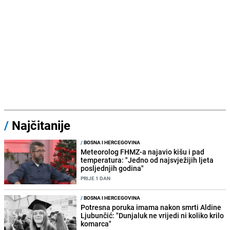
/
Najčitanije
/
BOSNA I HERCEGOVINA
Meteorolog FHMZ-a najavio kišu i pad
temperatura: "Jedno od najsvježijih ljeta
posljednjih godina"
PRIJE 1 DAN
/
BOSNA I HERCEGOVINA
Potresna poruka imama nakon smrti Aldine
Ljubunčić: "Dunjaluk ne vrijedi ni koliko krilo
komarca"