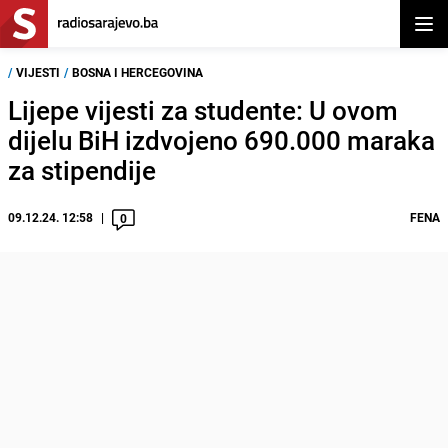
Otvor
/
VIJESTI
/
BOSNA I HERCEGOVINA
Lijepe vijesti za studente: U ovom
dijelu BiH izdvojeno 690.000 maraka
za stipendije
09.12.24. 12:58
FENA
0