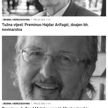
/
BOSNA I HERCEGOVINA
I
PRIJE OKO 11H
Tužna vijest: Preminuo Hajdar Arifagić, doajen bh.
novinarstva
/
BOSNA I HERCEGOVINA
I
PRIJE OKO 11H