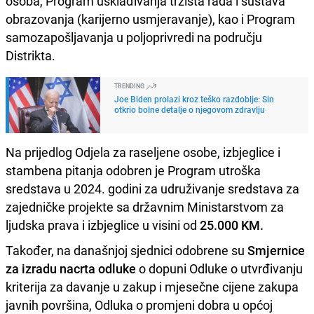
osoba, Program usklađivanja tržišta rada i sustava
obrazovanja (karijerno usmjeravanje), kao i Program
samozapošljavanja u poljoprivredi na području
Distrikta.
TRENDING
Joe Biden prolazi kroz teško razdoblje: Sin
otkrio bolne detalje o njegovom zdravlju
Na prijedlog Odjela za raseljene osobe, izbjeglice i
stambena pitanja odobren je Program utroška
sredstava u 2024. godini za udruživanje sredstava za
zajedničke projekte sa državnim Ministarstvom za
ljudska prava i izbjeglice u visini od
25.000 KM.
Također, na današnjoj sjednici odobrene su
Smjernice
za izradu nacrta odluke
o dopuni Odluke o utvrđivanju
kriterija za davanje u zakup i mjesečne cijene zakupa
javnih površina, Odluka o promjeni dobra u općoj