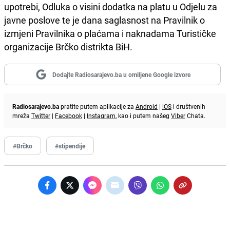
upotrebi, Odluka o visini dodatka na platu u Odjelu za
javne poslove te je dana saglasnost na Pravilnik o
izmjeni Pravilnika o plaćama i naknadama Turističke
organizacije Brčko distrikta BiH.
Dodajte Radiosarajevo.ba u omiljene Google izvore
Radiosarajevo.ba
pratite putem aplikacije za
Android
|
iOS
i društvenih
mreža
Twitter
|
Facebook
|
Instagram
, kao i putem našeg
Viber
Chata.
#Brčko
#stipendije