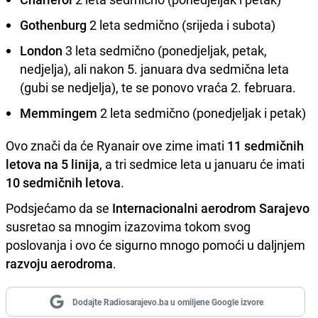
Gothenburg
2 leta sedmično (srijeda i subota)
London
3 leta sedmično (ponedjeljak, petak,
nedjelja), ali nakon 5. januara dva sedmična leta
(gubi se nedjelja), te se ponovo vraća 2. februara.
Memmingem
2 leta sedmično (ponedjeljak i petak)
Ovo znači da će Ryanair ove zime imati
11 sedmičnih
letova na 5 linija
, a tri sedmice leta u januaru će imati
10 sedmičnih letova
.
Podsjećamo da se
Internacionalni aerodrom Sarajevo
susretao sa mnogim izazovima tokom svog
poslovanja i ovo će sigurno mnogo pomoći u daljnjem
razvoju aerodroma
.
Dodajte Radiosarajevo.ba u omiljene Google izvore