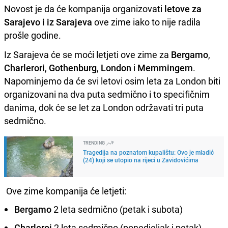
Novost je da će kompanija organizovati
letove za
Sarajevo i iz Sarajeva
ove zime iako to nije radila
prošle godine.
Iz Sarajeva će se moći letjeti ove zime za
Bergamo
,
Charlerori
,
Gothenburg
,
London
i
Memmingem
.
Napominjemo da će svi letovi osim leta za London biti
organizovani na dva puta sedmično i to specifičnim
danima, dok će se let za London održavati tri puta
sedmično.
TRENDING
Tragedija na poznatom kupalištu: Ovo je mladić
(24) koji se utopio na rijeci u Zavidovićima
Ove zime kompanija će letjeti:
Bergamo
2 leta sedmično (petak i subota)
Charleroi
2 leta sedmično (ponedjeljak i petak)