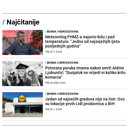
/
Najčitanije
/
BOSNA I HERCEGOVINA
Meteorolog FHMZ-a najavio kišu i pad
temperatura: "Jedno od najsvježijih ljeta
posljednjih godina"
PRIJE 1 DAN
/
BOSNA I HERCEGOVINA
Potresna poruka imama nakon smrti Aldine
Ljubunčić: "Dunjaluk ne vrijedi ni koliko krilo
komarca"
PRIJE OKO 22H
/
BOSNA I HERCEGOVINA
Jedan od najvećih gradova nije na listi: Ovo
su lokacije prvih Lidl prodavnica u BiH
PRIJE 1 DAN