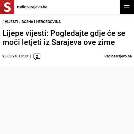
Otvor
/
VIJESTI
/
BOSNA I HERCEGOVINA
Lijepe vijesti: Pogledajte gdje će se
moći letjeti iz Sarajeva ove zime
25.09.24. 10:39
Radiosarajevo.ba
2