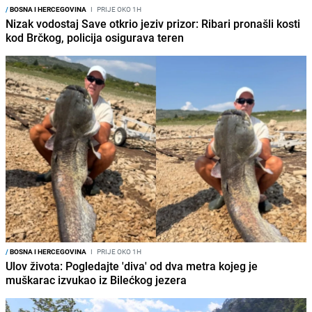
/
BOSNA I HERCEGOVINA
I
PRIJE OKO 1H
Nizak vodostaj Save otkrio jeziv prizor: Ribari pronašli kosti
kod Brčkog, policija osigurava teren
/
BOSNA I HERCEGOVINA
I
PRIJE OKO 1H
Ulov života: Pogledajte 'diva' od dva metra kojeg je
muškarac izvukao iz Bilećkog jezera