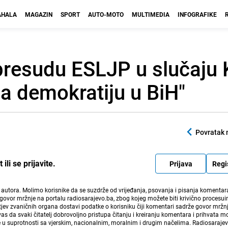
HALA
MAGAZIN
SPORT
AUTO-MOTO
MULTIMEDIA
INFOGRAFIKE
presudu ESLJP u slučaju 
na demokratiju u BiH"
Povratak 
li se prijavite.
Prijava
Regi
i autora. Molimo korisnike da se suzdrže od vrijeđanja, psovanja i pisanja komentara
govor mržnje na portalu radiosarajevo.ba, zbog kojeg možete biti krivično procesuir
ev zvaničnih organa dostavi podatke o korisniku čiji komentari sadrže govor mržnj
vas da svaki čitatelj dobrovoljno pristupa čitanju i kreiranju komentara i prihvata 
e u suprotnosti sa vjerskim, nacionalnim, moralnim i drugim načelima. Radiosaraje