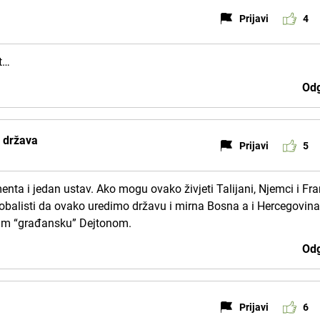
Prijavi
4
at…
Odg
a država
Prijavi
5
menta i jedan ustav. Ako mogu ovako živjeti Talijani, Njemci i Fr
obalisti da ovako uredimo državu i mirna Bosna a i Hercegovina
nam “građansku” Dejtonom.
Odg
Prijavi
6