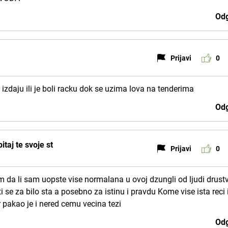
Odg
Prijavi
0
izdaju ili je boli racku dok se uzima lova na tenderima
Odg
taj te svoje st
Prijavi
0
 da li sam uopste vise normalana u ovoj dzungli od ljudi drustv
 se za bilo sta a posebno za istinu i pravdu Kome vise ista reci 
r pakao je i nered cemu vecina tezi
Odg