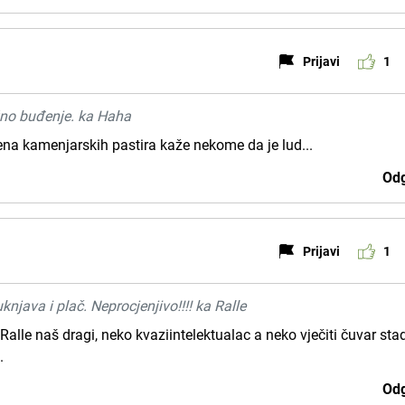
Prijavi
1
žno buđenje. ka Haha
ena kamenjarskih pastira kaže nekome da je lud...
Odg
Prijavi
1
knjava i plač. Neprocjenjivo!!!! ka Ralle
e Ralle naš dragi, neko kvaziintelektualac a neko vječiti čuvar sta
.
Odg