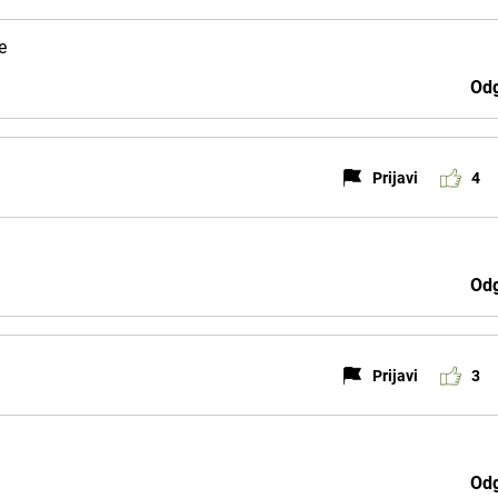
e
Odg
Prijavi
4
Odg
Prijavi
3
Odg