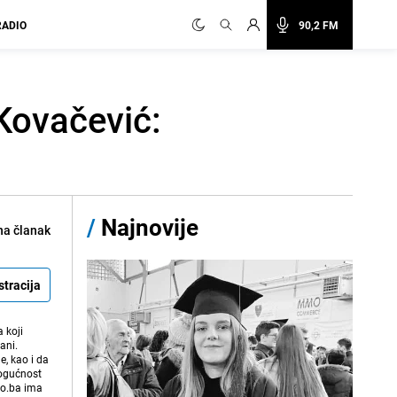
RADIO
90,2 FM
Kovačević:
/
Najnovije
na članak
stracija
 koji
ani.
e, kao i da
mogućnost
vo.ba ima