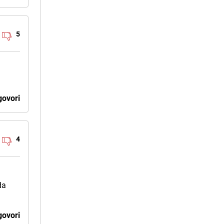
5
ovori
4
da
ovori