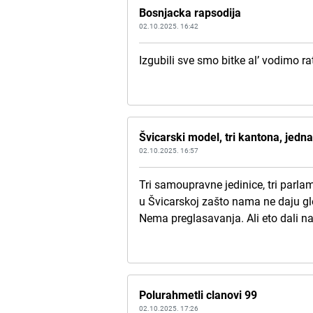
Bosnjacka rapsodija
02.10.2025. 16:42
Izgubili sve smo bitke al’ vodimo r
Švicarski model, tri kantona, jedn
02.10.2025. 16:57
Tri samoupravne jedinice, tri parla
u Švicarskoj zašto nama ne daju gl
Nema preglasavanja. Ali eto dali 
Polurahmetli clanovi 99
02.10.2025. 17:26