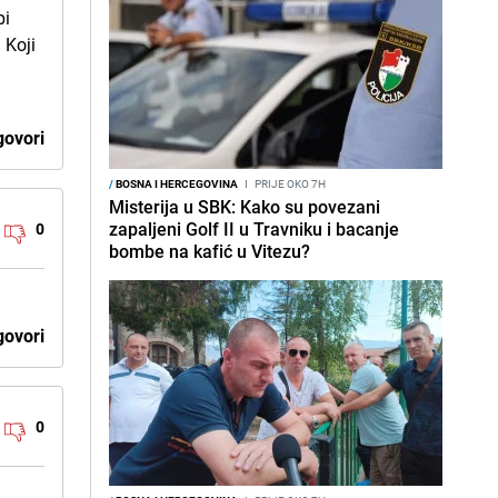
bi
 Koji
ovori
/
BOSNA I HERCEGOVINA
I
PRIJE OKO 7H
Misterija u SBK: Kako su povezani
zapaljeni Golf II u Travniku i bacanje
0
bombe na kafić u Vitezu?
ovori
0