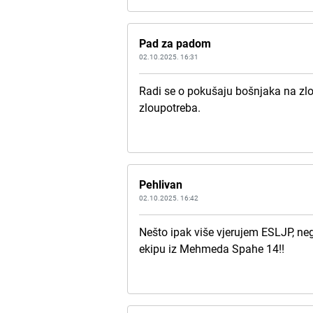
Pad za padom
02.10.2025. 16:31
Radi se o pokušaju bošnjaka na zlo
zloupotreba.
Pehlivan
02.10.2025. 16:42
Nešto ipak više vjerujem ESLJP, neg
ekipu iz Mehmeda Spahe 14!!