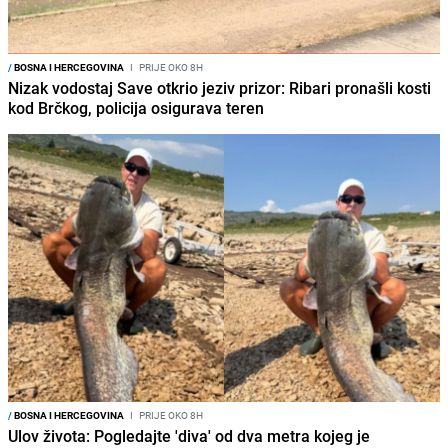
/
BOSNA I HERCEGOVINA
I
PRIJE OKO 8H
Nizak vodostaj Save otkrio jeziv prizor: Ribari pronašli kosti
kod Brčkog, policija osigurava teren
/
BOSNA I HERCEGOVINA
I
PRIJE OKO 8H
Ulov života: Pogledajte 'diva' od dva metra kojeg je