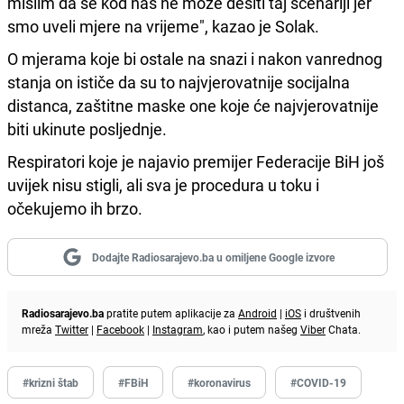
mislim da se kod nas ne može desiti taj scenariji jer
smo uveli mjere na vrijeme", kazao je Solak.
O mjerama koje bi ostale na snazi i nakon vanrednog
stanja on ističe da su to najvjerovatnije socijalna
distanca, zaštitne maske one koje će najvjerovatnije
biti ukinute posljednje.
Respiratori koje je najavio premijer Federacije BiH još
uvijek nisu stigli, ali sva je procedura u toku i
očekujemo ih brzo.
Dodajte Radiosarajevo.ba u omiljene Google izvore
Radiosarajevo.ba
pratite putem aplikacije za
Android
|
iOS
i društvenih
mreža
Twitter
|
Facebook
|
Instagram
, kao i putem našeg
Viber
Chata.
#krizni štab
#FBiH
#koronavirus
#COVID-19