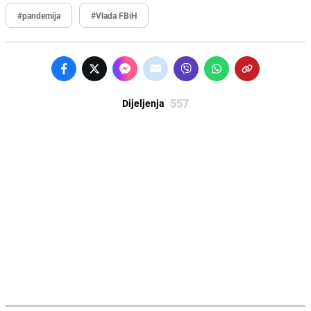
#pandemija
#Vlada FBiH
557
Dijeljenja