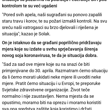
kontrolom te su već ugašeni
"Pored svih apela, naši sugrađani su ponovo zapalili
staru travu i korov, te su požari izmakli kontroli. Na svu
sreću naši vatrogasci su brzo djelovali i riješena je
situacija"; kazao je Solak.
On je istaknuo da se građani poprilično pridržavaju
mjera koje su izdate u svrhu sprječavanja širenja
novog soja koronavirusa, te da je situacija dobra.
"Sad za sad ove mjere koje su na snazi će biti
primjenjivane do 30. aprila. Razmatram ćemo situaciju
da li ćemo morati ukidati neke mjere ili uvoditi neke
mjere. Pratit ćemo situaciju i u Evropi, te preporuke
Svjetske zdravstvene organizacije. Život teče
normalno i nije zaustavljen. Nema mjesta da se
opustimo, moramo biti na oprezu i moramo koristiti
sva ona sredstva zaštite koja koristimo i držati