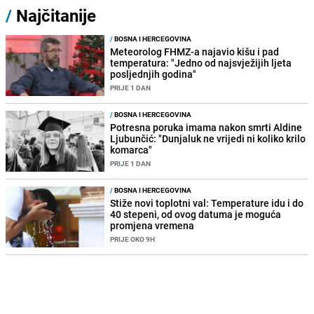
/
Najčitanije
/
BOSNA I HERCEGOVINA
Meteorolog FHMZ-a najavio kišu i pad
temperatura: "Jedno od najsvježijih ljeta
posljednjih godina"
PRIJE 1 DAN
/
BOSNA I HERCEGOVINA
Potresna poruka imama nakon smrti Aldine
Ljubunčić: "Dunjaluk ne vrijedi ni koliko krilo
komarca"
PRIJE 1 DAN
/
BOSNA I HERCEGOVINA
Stiže novi toplotni val: Temperature idu i do
40 stepeni, od ovog datuma je moguća
promjena vremena
PRIJE OKO 9H