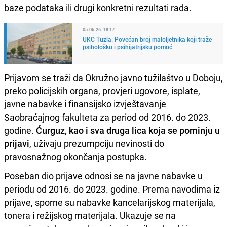
baze podataka ili drugi konkretni rezultati rada.
05.06.26. 18:17
UKC Tuzla: Povećan broj maloljetnika koji traže
psihološku i psihijatrijsku pomoć
Prijavom se traži da Okružno javno tužilaštvo u Doboju,
preko policijskih organa, provjeri ugovore, isplate,
javne nabavke i finansijsko izvještavanje
Saobraćajnog fakulteta za period od 2016. do 2023.
godine.
Ćurguz, kao i sva druga lica koja se pominju u
prijavi
, uživaju prezumpciju nevinosti do
pravosnažnog okončanja postupka.
Poseban dio prijave odnosi se na javne nabavke u
periodu od 2016. do 2023. godine. Prema navodima iz
prijave, sporne su nabavke kancelarijskog materijala,
tonera i režijskog materijala. Ukazuje se na