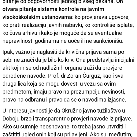
pitanje od odgovornosti jednog bivšeg dekana.
On
otvara pitanje sistema kontrole na javnim
visokoškolskim ustanovama
: ko provjerava ugovore,
ko prati realizaciju javnih nabavki, ko kontroliše isplate,
ko čuva arhivu i kako je moguće da se eventualne
nepravilnosti godinama ne uoče ili ne sankcionišu.
Ipak, važno je naglasiti da krivična prijava sama po
sebi ne znači da je bilo ko kriv. Ona predstavlja inicijalni
akt kojim se od nadležnih organa traži da provjere
određene navode. Prof. dr Zoran Ćurguz, kao i sva
druga lica koja se mogu dovesti u vezu sa ovim
predmetom, imaju pravo na prezumpciju nevinosti,
pravo na odbranu i pravo da se o navodima izjasne.
U interesu javnosti je da Okružno javno tužilaštvo u
Doboju brzo i transparentno provjeri navode iz prijave.
Ako su sumnje neosnovane, to treba jasno utvrditi i
zaštititi ugled onih koji su prijavljeni. Ako su, međutim,