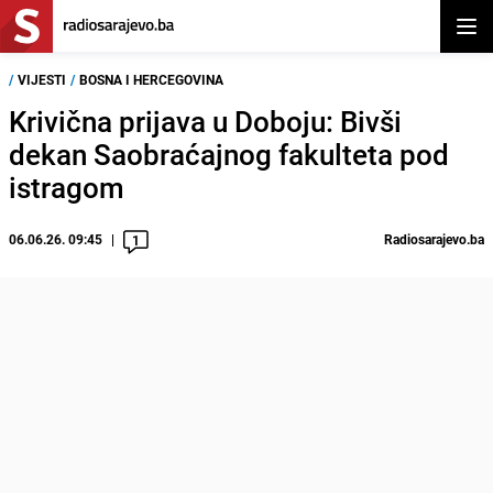
Otvor
/
VIJESTI
/
BOSNA I HERCEGOVINA
Krivična prijava u Doboju: Bivši
dekan Saobraćajnog fakulteta pod
istragom
06.06.26. 09:45
Radiosarajevo.ba
1