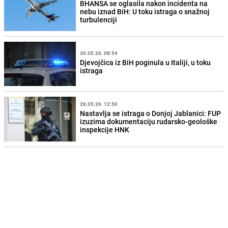
BHANSA se oglasila nakon incidenta na
nebu iznad BiH: U toku istraga o snažnoj
turbulenciji
30.05.26. 08:54
Djevojčica iz BiH poginula u Italiji, u toku
istraga
28.05.26. 12:50
Nastavlja se istraga o Donjoj Jablanici: FUP
izuzima dokumentaciju rudarsko-geološke
inspekcije HNK