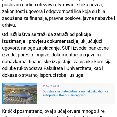
poslovnu godinu otežava utvrđivanje toka novca,
zakonitosti ugovora i odgovornosti lica koja su bila
zadužena za finansije, pravne poslove, javne nabavke i
arhivu.
Od Tužilaštva se traži da zatraži od policije
izuzimanje i provjeru dokumentacije
, uključujući
ugovore, naloge za plaćanje, SUFI izvode, bankovne
izvode, poreske prijave, dokumentaciju o javnim
nabavkama, finansijske izvještaje, zapisnike komisija,
odluke rukovodstva Fakulteta i Univerziteta, kao i
dokaze o stvarnoj isporuci roba i usluga.
06.06.26. 09:32
Obustava naplate putarina na nekoliko dionica
autoputa u Bosni i Hercegovini
Kritički posmatrano, ovaj slučaj otvara mnogo šire