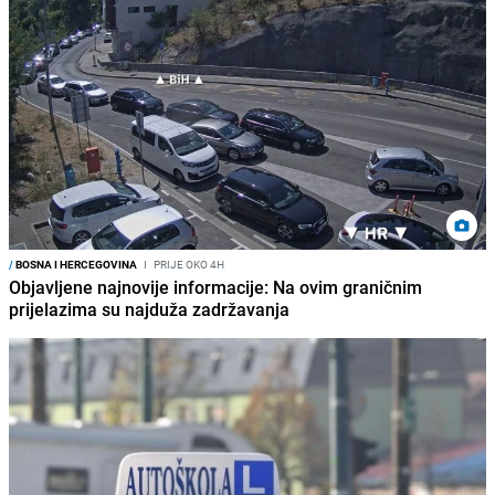
/
BOSNA I HERCEGOVINA
I
PRIJE OKO 4H
Objavljene najnovije informacije: Na ovim graničnim
prijelazima su najduža zadržavanja