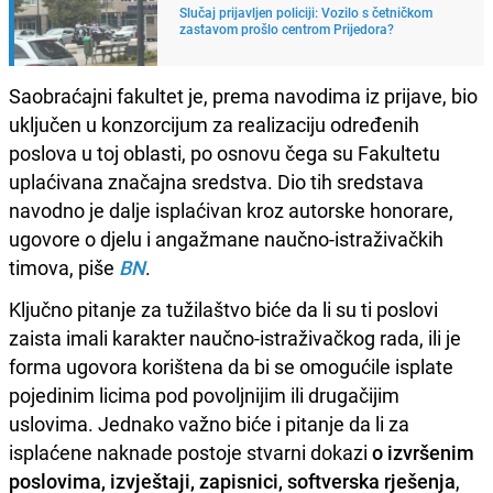
Slučaj prijavljen policiji: Vozilo s četničkom
zastavom prošlo centrom Prijedora?
Saobraćajni fakultet je, prema navodima iz prijave, bio
uključen u konzorcijum za realizaciju određenih
poslova u toj oblasti, po osnovu čega su Fakultetu
uplaćivana značajna sredstva. Dio tih sredstava
navodno je dalje isplaćivan kroz autorske honorare,
ugovore o djelu i angažmane naučno-istraživačkih
timova, piše
BN
.
Ključno pitanje za tužilaštvo biće da li su ti poslovi
zaista imali karakter naučno-istraživačkog rada, ili je
forma ugovora korištena da bi se omogućile isplate
pojedinim licima pod povoljnijim ili drugačijim
uslovima. Jednako važno biće i pitanje da li za
isplaćene naknade postoje stvarni dokazi
o izvršenim
poslovima, i
zvještaji, zapisnici, softverska rješenja
,