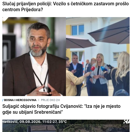
Slučaj prijavljen policiji: Vozilo s četničkom zastavom prošlo
centrom Prijedora?
/
BOSNA I HERCEGOVINA
I
PRIJE OKO 2H
Suljagić objavio fotografiju Cvijanović: "Iza nje je mjesto
gdje su ubijani Srebreničani"