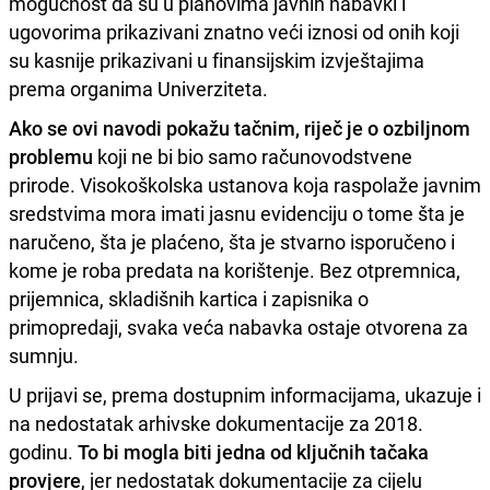
mogućnost da su u planovima javnih nabavki i
ugovorima prikazivani znatno veći iznosi od onih koji
su kasnije prikazivani u finansijskim izvještajima
prema organima Univerziteta.
Ako se ovi navodi pokažu tačnim, riječ je o ozbiljnom
problemu
koji ne bi bio samo računovodstvene
prirode. Visokoškolska ustanova koja raspolaže javnim
sredstvima mora imati jasnu evidenciju o tome šta je
naručeno, šta je plaćeno, šta je stvarno isporučeno i
kome je roba predata na korištenje. Bez otpremnica,
prijemnica, skladišnih kartica i zapisnika o
primopredaji, svaka veća nabavka ostaje otvorena za
sumnju.
U prijavi se, prema dostupnim informacijama, ukazuje i
na nedostatak arhivske dokumentacije za 2018.
godinu.
To bi mogla biti jedna od ključnih tačaka
provjere
, jer nedostatak dokumentacije za cijelu