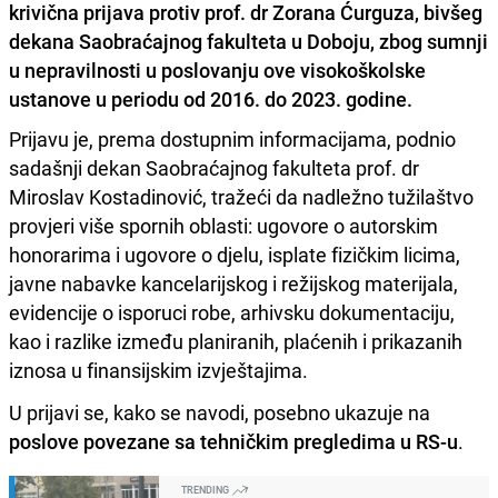
krivična prijava protiv prof. dr Zorana Ćurguza, bivšeg
dekana Saobraćajnog fakulteta u Doboju, zbog sumnji
u nepravilnosti u poslovanju ove visokoškolske
ustanove u periodu od 2016. do 2023. godine.
Prijavu je, prema dostupnim informacijama, podnio
sadašnji dekan Saobraćajnog fakulteta prof. dr
Miroslav Kostadinović, tražeći da nadležno tužilaštvo
provjeri više spornih oblasti: ugovore o autorskim
honorarima i ugovore o djelu, isplate fizičkim licima,
javne nabavke kancelarijskog i režijskog materijala,
evidencije o isporuci robe, arhivsku dokumentaciju,
kao i razlike između planiranih, plaćenih i prikazanih
iznosa u finansijskim izvještajima.
U prijavi se, kako se navodi, posebno ukazuje na
poslove povezane sa tehničkim pregledima u RS-u
.
TRENDING