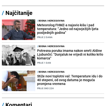
/
Najčitanije
/
BOSNA I HERCEGOVINA
Meteorolog FHMZ-a najavio kišu i pad
temperatura: "Jedno od najsvježijih ljeta
posljednjih godina"
PRIJE 2 DANA
/
BOSNA I HERCEGOVINA
Potresna poruka imama nakon smrti Aldine
Ljubunčić: "Dunjaluk ne vrijedi ni koliko krilo
komarca"
PRIJE 1 DAN
/
BOSNA I HERCEGOVINA
Stiže novi toplotni val: Temperature idu i do
40 stepeni, od ovog datuma je moguća
promjena vremena
PRIJE OKO 22H
/
Komentari