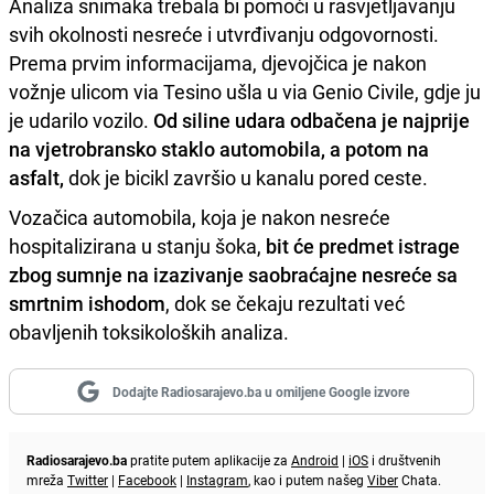
Analiza snimaka trebala bi pomoći u rasvjetljavanju
svih okolnosti nesreće i utvrđivanju odgovornosti.
Prema prvim informacijama, djevojčica je nakon
vožnje ulicom via Tesino ušla u via Genio Civile, gdje ju
je udarilo vozilo.
Od siline udara odbačena je najprije
na vjetrobransko staklo automobila, a potom na
asfalt,
dok je bicikl završio u kanalu pored ceste.
Vozačica automobila, koja je nakon nesreće
hospitalizirana u stanju šoka,
bit će predmet istrage
zbog sumnje na izazivanje saobraćajne nesreće sa
smrtnim ishodom
, dok se čekaju rezultati već
obavljenih toksikoloških analiza.
Dodajte Radiosarajevo.ba u omiljene Google izvore
Radiosarajevo.ba
pratite putem aplikacije za
Android
|
iOS
i društvenih
mreža
Twitter
|
Facebook
|
Instagram
, kao i putem našeg
Viber
Chata.