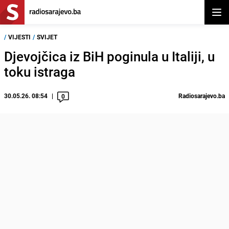
Otvor
/
VIJESTI
/
SVIJET
Djevojčica iz BiH poginula u Italiji, u
toku istraga
30.05.26. 08:54
Radiosarajevo.ba
0