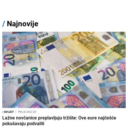
/
Najnovije
/
SVIJET
I
PRIJE OKO 2H
Lažne novčanice preplavljuju tržište: Ove eure najčešće
pokušavaju podvaliti