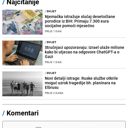
/
Najčitanije
/
SVIJET
Njemačka istražuje slučaj desetočlane
porodice iz BiH: Primaju 7.300 eura
socijalne pomoći mjesečno
PRIJE 1 DAN
/
SVIJET
Stručnjaci upozoravaju: Izrael ulaže milione
kako bi utjecao na odgovore ChatGPT-a o
Gazi
PRIJE 1 DAN
/
SVIJET
Novi detalji istrage: Ruske službe otkrile
moguć uzrok tragedije bh. planinara na
Elbrusu
PRIJE 2 DANA
/
Komentari