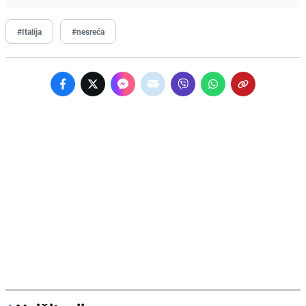
#Italija
#nesreća