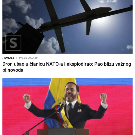
/
SVIJET
I
PRIJE OKO 3H
Dron ušao u članicu NATO-a i eksplodirao: Pao blizu važnog
plinovoda