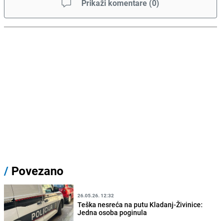
Prikaži komentare
(
0
)
/
Povezano
26.05.26. 12:32
Teška nesreća na putu Kladanj-Živinice:
Jedna osoba poginula