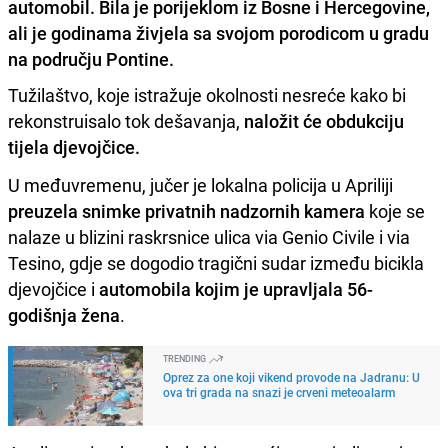
automobil. Bila je porijeklom iz Bosne i Hercegovine,
ali je godinama živjela sa svojom porodicom u gradu
na području Pontine.
Tužilaštvo, koje istražuje okolnosti nesreće kako bi
rekonstruisalo tok dešavanja,
naložit će obdukciju
tijela djevojčice.
U međuvremenu, jučer je lokalna policija u Apriliji
preuzela snimke privatnih nadzornih kamera
koje se
nalaze u blizini raskrsnice ulica via Genio Civile i via
Tesino, gdje se dogodio tragični sudar između bicikla
djevojčice i
automobila kojim je upravljala 56-
godišnja žena
.
TRENDING
Oprez za one koji vikend provode na Jadranu: U
ova tri grada na snazi je crveni meteoalarm