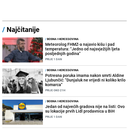
/
Najčitanije
/
BOSNA I HERCEGOVINA
Meteorolog FHMZ-a najavio kišu i pad
temperatura: "Jedno od najsvježijih ljeta
posljednjih godina"
PRIJE 1 DAN
/
BOSNA I HERCEGOVINA
Potresna poruka imama nakon smrti Aldine
Ljubunčić: "Dunjaluk ne vrijedi ni koliko krilo
komarca"
PRIJE OKO 21H
/
BOSNA I HERCEGOVINA
Jedan od najvećih gradova nije na listi: Ovo
su lokacije prvih Lidl prodavnica u BiH
PRIJE 1 DAN