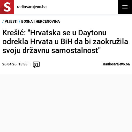
Otvor
/
VIJESTI
/
BOSNA I HERCEGOVINA
Krešić: "Hrvatska se u Daytonu
odrekla Hrvata u BiH da bi zaokružila
svoju državnu samostalnost"
26.04.26. 15:55
Radiosarajevo.ba
51