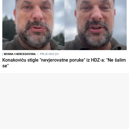
/
BOSNA I HERCEGOVINA
I
PRIJE OKO 2H
Konakoviću stigle "nevjerovatne poruke" iz HDZ-a: "Ne šalim
se"