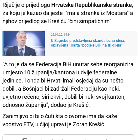
Riječ je o prijedlogu
Hrvatske Republikanske stranke
,
za koju je kazao da jeste "mala stranka iz Mostara" a
njihov prijedlog se Krešiću "čini simpatičnim".
25.04.26. 15:44
U Zagrebu predstavljena skandalozna ideja,
objavljena i karta "podjele BiH na tri dijela"
"A to je da se Federacija BiH unutar sebe reorganizira
umjesto 10 županija/kantona u dvije federalne
jedinice. I onda bi Hrvati imali osjećaj da su nešto
dobili, a Bošnjaci bi zadržali Federaciju kao neki,
uvjetno rečeno, širi okvir, dobili bi neki svoj kanton,
odnosno županiju", dodao je Krešić.
Zanimljivo bi bilo čuti šta o ovome ima da kaže
vodstvo FTV, u čijoj upravi je Zoran Krešić.