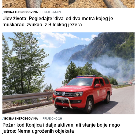
/
BOSNA I HERCEGOVINA
I
PRIJE 56MIN
Ulov života: Pogledajte 'diva' od dva metra kojeg je
muškarac izvukao iz Bilećkog jezera
/
BOSNA I HERCEGOVINA
I
PRIJE OKO 2H
Požar kod Konjica i dalje aktivan, ali stanje bolje nego
jutros: Nema ugroženih objekata