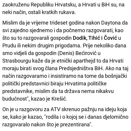
zaokruženu Republiku Hrvatsku, a Hrvati u BiH su, na
neki način, ostali kratkih rukava.
Mislim da je vrijeme trideset godina nakon Daytona da
svi zajedno sjednemo i da počnemo razgovarati, kao
što su to razgovarali gospodin
Dodik, Tihić i Čović
u
Prudu ili nekim drugim prigodama. Prije nekoliko dana
smo vidjeli da gospodin (Denis) Bećirović u
Strasbourgu kaže da je etnički aparthejd to da Hrvati
moraju birati svog člana Predsjedništva BiH. Ako na taj
način razgovaramo i insistiramo na tome da bošnjački
politički predstavnici biraju Hrvatima političke
predstavnike, mislim da ta država nema nikakvu
budućnost", kazao je Krešić.
On je u razgovoru za ATV skrenuo pažnju na ideju koja
se, kako je kazao, "rodila i o kojoj se i danas djelomično
razgovaralo nakon što je prezentirana".