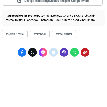
Dodajte Radiosarajevo.ba u omiljene Google izvore
Radiosarajevo.ba
pratite putem aplikacije za
Android
|
iOS
i društvenih
mreža
Twitter
|
Facebook
|
Instagram
, kao i putem našeg
Viber
Chata.
#Zoran Krešić
#skandal
#treći entitet