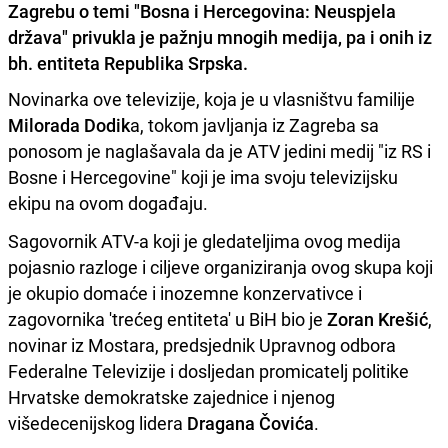
Zagrebu o temi "Bosna i Hercegovina: Neuspjela
država" privukla je pažnju mnogih medija, pa i onih iz
bh. entiteta Republika Srpska.
Novinarka ove televizije, koja je u vlasništvu familije
Milorada Dodik
a, tokom javljanja iz Zagreba sa
ponosom je naglašavala da je ATV jedini medij "iz RS i
Bosne i Hercegovine" koji je ima svoju televizijsku
ekipu na ovom događaju.
Sagovornik ATV-a koji je gledateljima ovog medija
pojasnio razloge i ciljeve organiziranja ovog skupa koji
je okupio domaće i inozemne konzervativce i
zagovornika 'trećeg entiteta' u BiH bio je
Zoran Krešić
,
novinar iz Mostara, predsjednik Upravnog odbora
Federalne Televizije i dosljedan promicatelj politike
Hrvatske demokratske zajednice i njenog
višedecenijskog lidera
Dragana Čovića
.