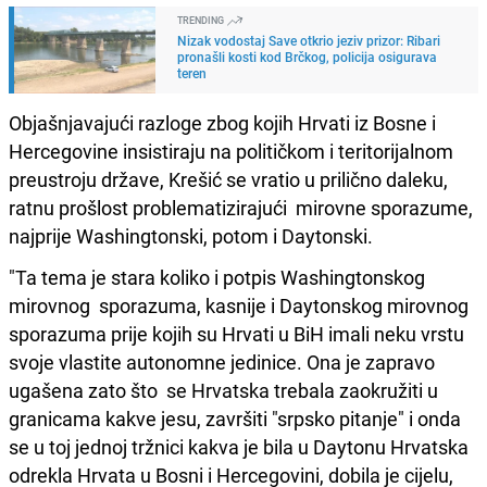
TRENDING
Nizak vodostaj Save otkrio jeziv prizor: Ribari
pronašli kosti kod Brčkog, policija osigurava
teren
Objašnjavajući razloge zbog kojih Hrvati iz Bosne i
Hercegovine insistiraju na političkom i teritorijalnom
preustroju države, Krešić se vratio u prilično daleku,
ratnu prošlost problematizirajući mirovne sporazume,
najprije Washingtonski, potom i Daytonski.
"Ta tema je stara koliko i potpis Washingtonskog
mirovnog sporazuma, kasnije i Daytonskog mirovnog
sporazuma prije kojih su Hrvati u BiH imali neku vrstu
svoje vlastite autonomne jedinice. Ona je zapravo
ugašena zato što se Hrvatska trebala zaokružiti u
granicama kakve jesu, završiti "srpsko pitanje" i onda
se u toj jednoj tržnici kakva je bila u Daytonu Hrvatska
odrekla Hrvata u Bosni i Hercegovini, dobila je cijelu,