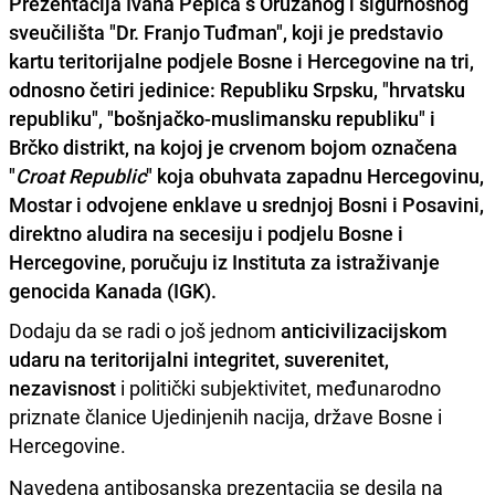
Prezentacija Ivana Pepića s Oružanog i sigurnosnog
sveučilišta "Dr. Franjo Tuđman", koji je predstavio
kartu teritorijalne podjele Bosne i Hercegovine na tri,
odnosno četiri jedinice: Republiku Srpsku, "hrvatsku
republiku", "bošnjačko-muslimansku republiku" i
Brčko distrikt, na kojoj je crvenom bojom označena
"
Croat Republic
" koja obuhvata zapadnu Hercegovinu,
Mostar i odvojene enklave u srednjoj Bosni i Posavini,
direktno aludira na secesiju i podjelu Bosne i
Hercegovine, poručuju iz Instituta za istraživanje
genocida Kanada (IGK).
Dodaju da se radi o još jednom
anticivilizacijskom
udaru na teritorijalni integritet, suverenitet,
nezavisnost
i politički subjektivitet, međunarodno
priznate članice Ujedinjenih nacija, države Bosne i
Hercegovine.
Navedena antibosanska prezentacija se desila na