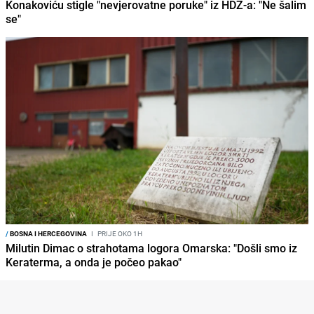
Konakoviću stigle "nevjerovatne poruke" iz HDZ-a: "Ne šalim
se"
/
BOSNA I HERCEGOVINA
I
PRIJE OKO 1H
Milutin Dimac o strahotama logora Omarska: "Došli smo iz
Keraterma, a onda je počeo pakao"