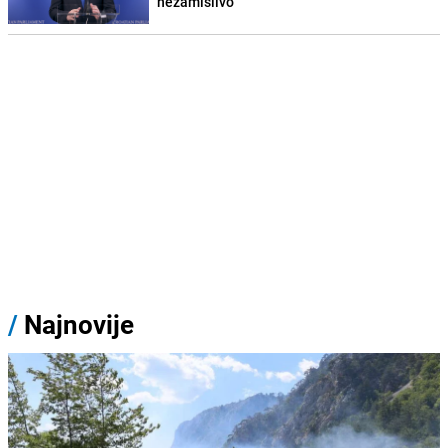
nezamislivo"
/
Najnovije