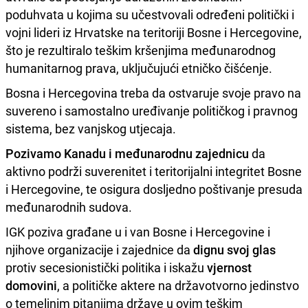
poduhvata u kojima su učestvovali određeni politički i
vojni lideri iz Hrvatske na teritoriji Bosne i Hercegovine,
što je rezultiralo teškim kršenjima međunarodnog
humanitarnog prava, uključujući etničko čišćenje.
Bosna i Hercegovina treba da ostvaruje svoje pravo na
suvereno i samostalno uređivanje političkog i pravnog
sistema, bez vanjskog utjecaja.
Pozivamo Kanadu i međunarodnu zajednicu
da
aktivno podrži suverenitet i teritorijalni integritet Bosne
i Hercegovine, te osigura dosljedno poštivanje presuda
međunarodnih sudova.
IGK poziva građane u i van Bosne i Hercegovine i
njihove organizacije i zajednice da
dignu svoj glas
protiv secesionistički politika i iskažu
vjernost
domovini
, a političke aktere na državotvorno jedinstvo
o temeljnim pitanjima države u ovim teškim