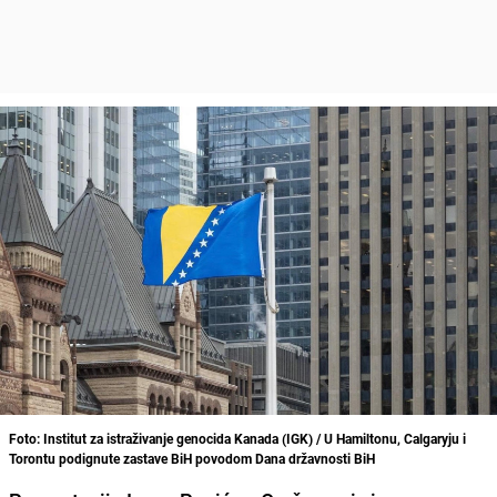
Foto: Institut za istraživanje genocida Kanada (IGK) / U Hamiltonu, Calgaryju i
Torontu podignute zastave BiH povodom Dana državnosti BiH