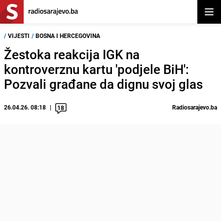
Otvor
/
VIJESTI
/
BOSNA I HERCEGOVINA
Žestoka reakcija IGK na
kontroverznu kartu 'podjele BiH':
Pozvali građane da dignu svoj glas
26.04.26. 08:18
Radiosarajevo.ba
18