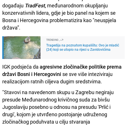
događaju
TradFest
,
međunarodnom okupljanju
konzervativnih lidera, gdje je bio panel na kojem se
Bosna i Hercegovina problematizira kao "neuspjela
država”.
TRENDING
Tragedija na poznatom kupalištu: Ovo je mladić
(24) koji se utopio na rijeci u Zavidovićima
IGK podsjeća da
agresivne zločinačke politike prema
državi Bosni i Hercegovini
se sve više inteziviraju
realizacijom ratnih ciljeva dugim sredstvima.
"Stavovi na navedenom skupu u Zagrebu negiraju
presude Međunarodnog krivičnog suda za bivšu
Jugoslaviju posebno u odnosu na presudu 'Prlić i
drugi', kojom je utvrđeno postojanje udruženog
zločinačkog poduhvata u cilju stvaranja