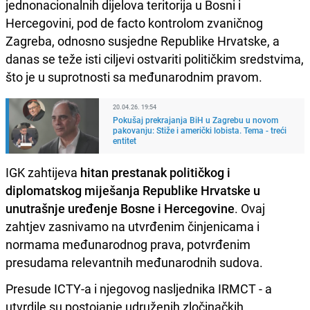
jednonacionalnih dijelova teritorija u Bosni i
Hercegovini, pod de facto kontrolom zvaničnog
Zagreba, odnosno susjedne Republike Hrvatske, a
danas se teže isti ciljevi ostvariti političkim sredstvima,
što je u suprotnosti sa međunarodnim pravom.
20.04.26. 19:54
Pokušaj prekrajanja BiH u Zagrebu u novom
pakovanju: Stiže i američki lobista. Tema - treći
entitet
IGK zahtijeva
hitan prestanak političkog i
diplomatskog miješanja Republike Hrvatske u
unutrašnje uređenje Bosne i Hercegovine
. Ovaj
zahtjev zasnivamo na utvrđenim činjenicama i
normama međunarodnog prava, potvrđenim
presudama relevantnih međunarodnih sudova.
Presude ICTY-a i njegovog nasljednika IRMCT - a
utvrdile su postojanje udruženih zločinačkih