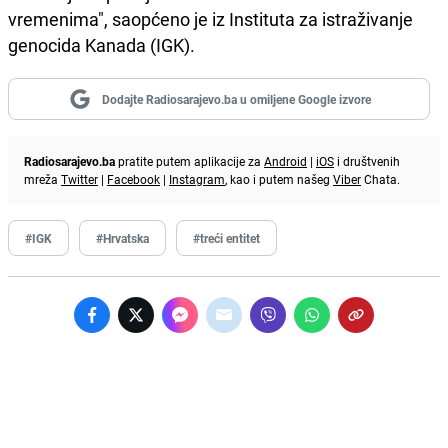
vremenima", saopćeno je iz Instituta za istraživanje
genocida Kanada (IGK).
Dodajte Radiosarajevo.ba u omiljene Google izvore
Radiosarajevo.ba
pratite putem aplikacije za
Android
|
iOS
i društvenih
mreža
Twitter
|
Facebook
|
Instagram
, kao i putem našeg
Viber
Chata.
#IGK
#Hrvatska
#treći entitet