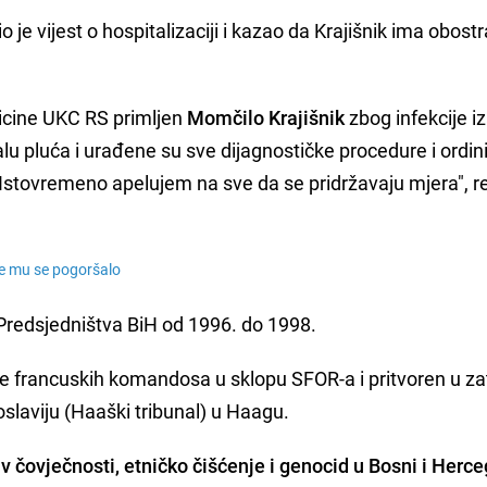
io je vijest o hospitalizaciji i kazao da Krajišnik ima obost
dicine UKC RS primljen
Momčilo Krajišnik
zbog infekcije 
u pluća i urađene su sve dijagnostičke procedure i ordin
 Istovremeno apelujem na sve da se pridržavaju mjera", r
je mu se pogoršalo
n Predsjedništva BiH od 1996. do 1998.
ne francuskih komandosa u sklopu SFOR-a i pritvoren u z
laviju (Haaški tribunal) u Haagu.
iv čovječnosti, etničko čišćenje i genocid u Bosni i Herce