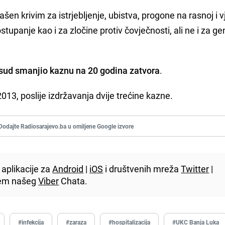
en krivim za istrjebljenje, ubistva, progone na rasnoj i v
tupanje kao i za zločine protiv čovječnosti, ali ne i za ge
 sud smanjio kaznu na 20 godina zatvora
.
013, poslije izdržavanja dvije trećine kazne.
Dodajte Radiosarajevo.ba u omiljene Google izvore
aplikacije za
Android
|
iOS
i društvenih mreža
Twitter
|
utem našeg
Viber
Chata.
#infekcija
#zaraza
#hospitalizacija
#UKC Banja Luka