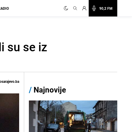
RADIO
90,2 FM
i su se iz
osarajevo.ba
/
Najnovije