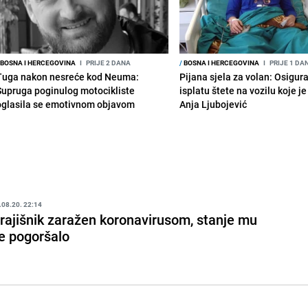
BOSNA I HERCEGOVINA
I
PRIJE 2 DANA
/
BOSNA I HERCEGOVINA
I
PRIJE 1 DA
Tuga nakon nesreće kod Neuma:
Pijana sjela za volan: Osigur
Supruga poginulog motocikliste
isplatu štete na vozilu koje j
oglasila se emotivnom objavom
Anja Ljubojević
.08.20. 22:14
rajišnik zaražen koronavirusom, stanje mu
e pogoršalo