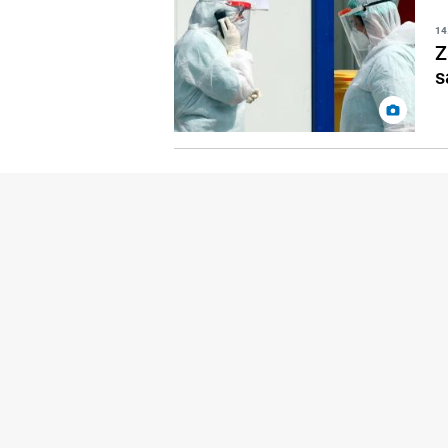
14
Z
s