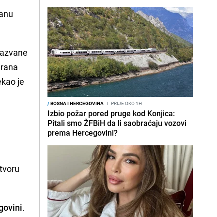
ranu
izazvane
irana
ekao je
/
BOSNA I HERCEGOVINA
I
PRIJE OKO 1H
Izbio požar pored pruge kod Konjica:
Pitali smo ŽFBiH da li saobraćaju vozovi
prema Hercegovini?
atvoru
govini
.