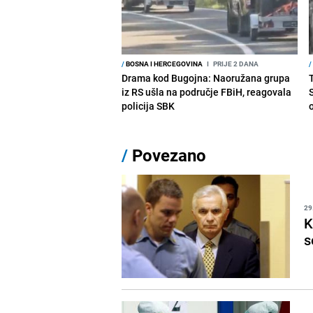
/
BOSNA I HERCEGOVINA
I
PRIJE 2 DANA
/
Drama kod Bugojna: Naoružana grupa
iz RS ušla na područje FBiH, reagovala
policija SBK
/
Povezano
29
K
s