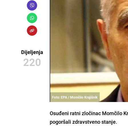
Dijeljenja
220
Foto: EPA / Momčilo Krajišnik
Osuđeni ratni zločinac
Momčilo Kr
pogoršali zdravstveno stanje.