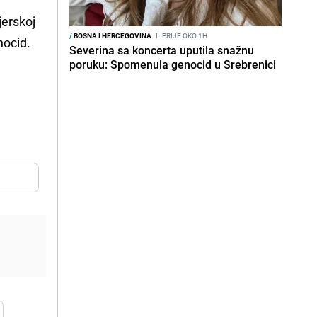
jerskoj
/
BOSNA I HERCEGOVINA
I
PRIJE OKO 1H
nocid.
Severina sa koncerta uputila snažnu
poruku: Spomenula genocid u Srebrenici