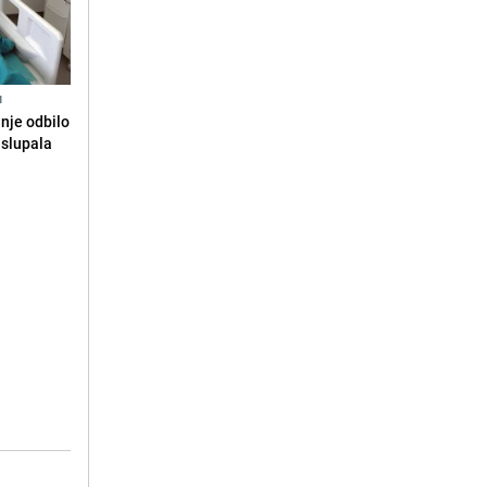
N
anje odbilo
e slupala