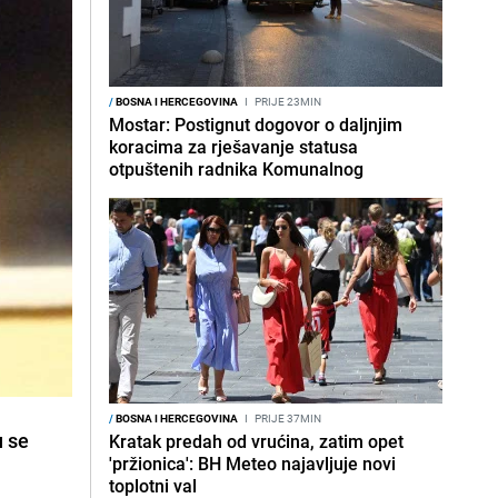
/
BOSNA I HERCEGOVINA
I
PRIJE 23MIN
Mostar: Postignut dogovor o daljnjim
koracima za rješavanje statusa
otpuštenih radnika Komunalnog
/
BOSNA I HERCEGOVINA
I
PRIJE 37MIN
u se
Kratak predah od vrućina, zatim opet
'pržionica': BH Meteo najavljuje novi
toplotni val