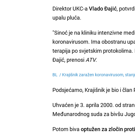
Direktor UKC-a
Vlado Đajić
, potvrd
upalu pluća.
"Sinoć je na kliniku intenzivne me
koronavirusom. Ima obostranu upal
terapija po svjetskim protokolima.
Đajić, prenosi
ATV
.
BL /
Krajišnik zaražen koronavirusom, stan
Podsjećamo, Krajišnik je bio i čla
Uhvaćen je 3. aprila 2000. od stra
Međunarodnog suda za bivšu Jugos
Potom biva
optužen za zločin prot