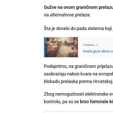
Gužve na ovom graničnom prelaz
na alternativne prelaze.
Šta je dovelo do pada sistema koji 
TRENDING
Imala ga je skoro s
Podsjetimo, na graničnom prijelazu 
saobraćaju nakon kvara na evropsk
blokadu prelaska prema Hrvatskoj
Zbog nemogućnosti elektronske evi
kontrolu, pa su se
brzo formirale k