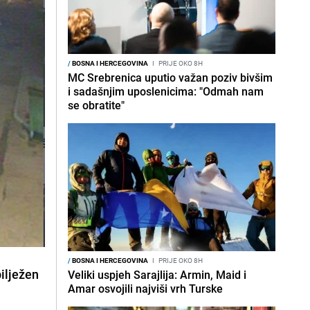
/
BOSNA I HERCEGOVINA
I
PRIJE OKO 8H
MC Srebrenica uputio važan poziv bivšim
i sadašnjim uposlenicima: "Odmah nam
se obratite"
/
BOSNA I HERCEGOVINA
I
PRIJE OKO 8H
ilježen
Veliki uspjeh Sarajlija: Armin, Maid i
Amar osvojili najviši vrh Turske