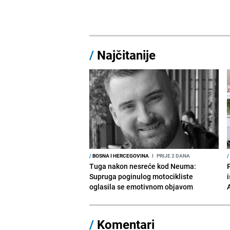
/
Najčitanije
/
BOSNA I HERCEGOVINA
I
PRIJE 2 DANA
/
Tuga nakon nesreće kod Neuma:
Supruga poginulog motocikliste
i
oglasila se emotivnom objavom
/
Komentari