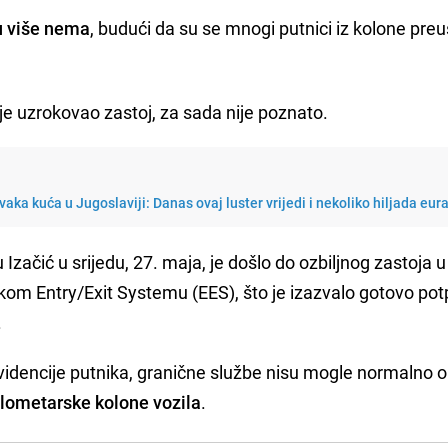
u više nema
, budući da su se mnogi putnici iz kolone preu
je uzrokovao zastoj, za sada nije poznato.
vaka kuća u Jugoslaviji: Danas ovaj luster vrijedi i nekoliko hiljada eur
Izačić u srijedu, 27. maja, je došlo do ozbiljnog zastoja u
om Entry/Exit Systemu (EES), što je izazvalo gotovo po
.
dencije putnika, granične službe nisu mogle normalno ob
ilometarske kolone vozila
.