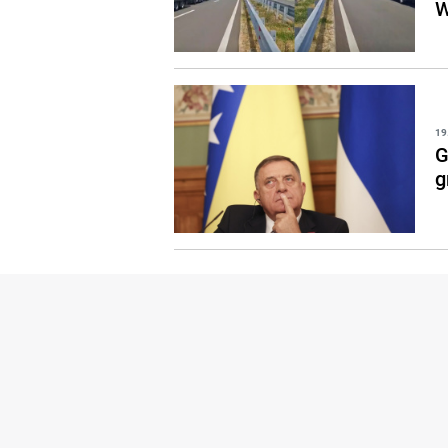
W
19
G
g