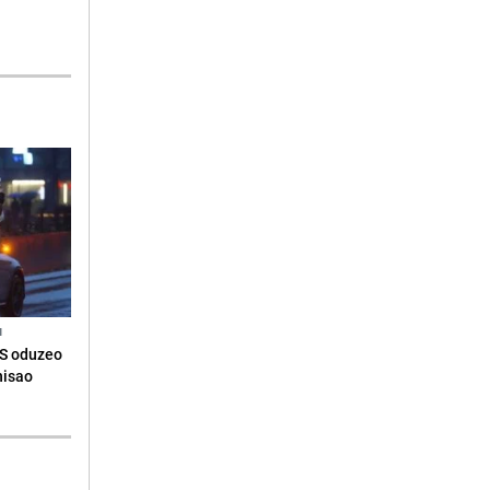
N
RS oduzeo
nisao