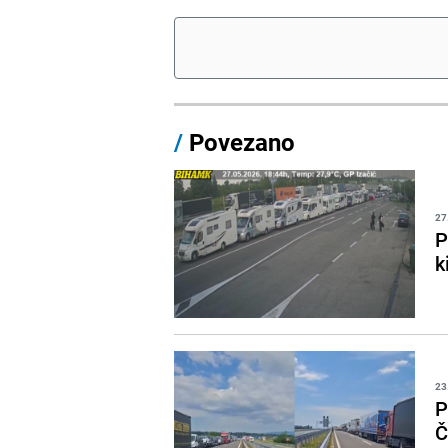
/
Povezano
27
P
k
23
P
Č