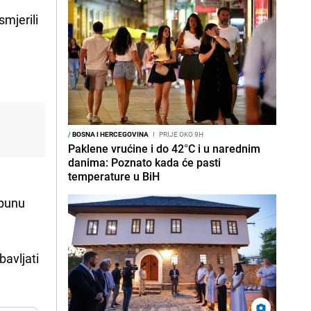
smjerili
/
BOSNA I HERCEGOVINA
I
PRIJE OKO 9H
a
Paklene vrućine i do 42°C i u narednim
danima: Poznato kada će pasti
temperature u BiH
tpunu
avljati