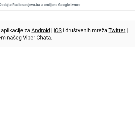
Dodajte Radiosarajevo.ba u omiljene Google izvore
aplikacije za
Android
|
iOS
i društvenih mreža
Twitter
|
utem našeg
Viber
Chata.