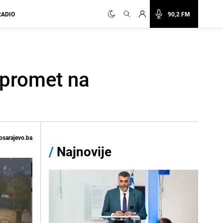
RADIO
90,2 FM
 promet na
osarajevo.ba
/
Najnovije