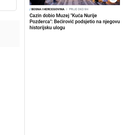
/
BOSNA I HERCEGOVINA
I
PRIJE OKO 9H
Cazin dobio Muzej "Kuća Nurije
Pozderca": Bećirović podsjetio na njegovu
historijsku ulogu