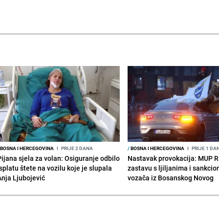
BOSNA I HERCEGOVINA
I
PRIJE 2 DANA
/
BOSNA I HERCEGOVINA
I
PRIJE 1 DA
Pijana sjela za volan: Osiguranje odbilo
Nastavak provokacija: MUP 
splatu štete na vozilu koje je slupala
zastavu s ljiljanima i sankcio
Anja Ljubojević
vozača iz Bosanskog Novog