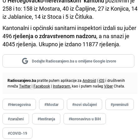
U
Hercegovačko-neretvanskom kantonu
pozitivnih je
258 i to: 158 iz Mostara, 40 iz Čapljine, 27 iz Konjica, 14
iz Jablanice, 14 iz Stoca i 5 iz Čitluka.
Kantonalni i općinski sanitarni inspektori izdali su jučer
496
rješenja o zdravstvenom nadzoru
, a na snazi je
4045 rješenja. Ukupno je izdano 11877 rješenja.
Dodajte Radiosarajevo.ba u omiljene Google izvore
Radiosarajevo.ba
pratite putem aplikacije za
Android
|
iOS
i društvenih
mreža
Twitter
|
Facebook
|
Instagram
, kao i putem našeg
Viber
Chata.
#Hercegovina
#Mostar
#novi slučajevi
#preminuli
#zaraženi
#testiranja
#koronavirus u BiH
#COVID-19