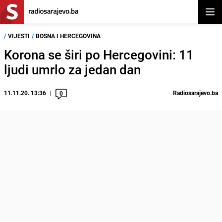
Otvor
/
VIJESTI
/
BOSNA I HERCEGOVINA
Korona se širi po Hercegovini: 11
ljudi umrlo za jedan dan
11.11.20. 13:36
Radiosarajevo.ba
0