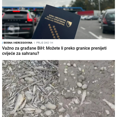
/
BOSNA I HERCEGOVINA
I
PRIJE OKO 1H
Važno za građane BiH: Možete li preko granice prenijeti
cvijeće za sahranu?