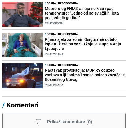
/
BOSNA I HERCEGOVINA
Meteorolog FHMZ-a najavio kišu i pad
temperatura: "Jedno od najsvježijih ljeta
posljednjih godina"
PRIJE OKO 7H
/
BOSNA I HERCEGOVINA
Pijana sjela za volan: Osiguranje odbilo
isplatu štete na vozilu koje je slupala Anja
Ljubojević
PRIJE 2 DANA
/
BOSNA I HERCEGOVINA
Nastavak provokacija: MUP RS oduzeo
zastavu s ljiljanima i sankcionisao vozača iz
Bosanskog Novog
PRIJE 2 DANA
/
Komentari
Prikaži komentare
(
0
)