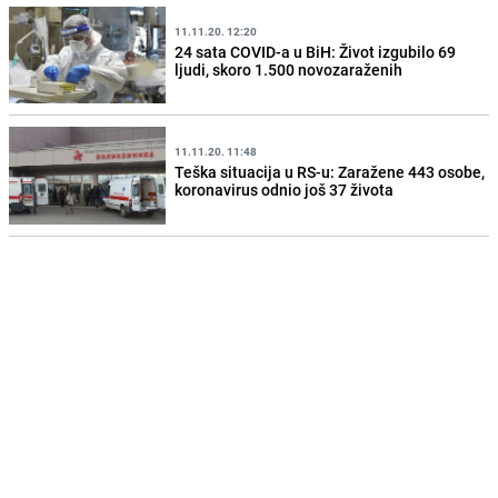
11.11.20. 12:20
24 sata COVID-a u BiH: Život izgubilo 69
ljudi, skoro 1.500 novozaraženih
11.11.20. 11:48
Teška situacija u RS-u: Zaražene 443 osobe,
koronavirus odnio još 37 života