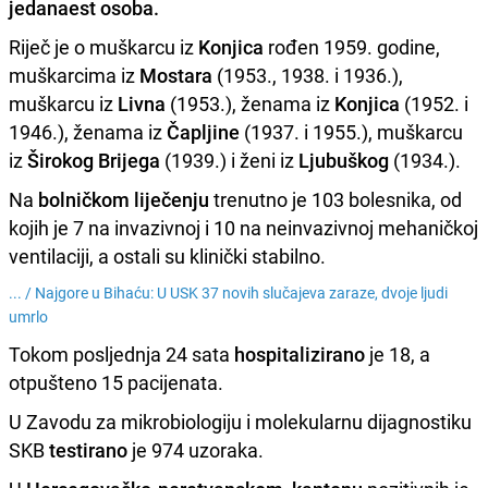
jedanaest osoba.
Riječ je o muškarcu iz
Konjica
rođen 1959. godine,
muškarcima iz
Mostara
(1953., 1938. i 1936.),
muškarcu iz
Livna
(1953.), ženama iz
Konjica
(1952. i
1946.), ženama iz
Čapljine
(1937. i 1955.), muškarcu
iz
Širokog Brijega
(1939.) i ženi iz
Ljubuškog
(1934.).
Na
bolničkom liječenju
trenutno je 103 bolesnika, od
kojih je 7 na invazivnoj i 10 na neinvazivnoj mehaničkoj
ventilaciji, a ostali su klinički stabilno.
... /
Najgore u Bihaću: U USK 37 novih slučajeva zaraze, dvoje ljudi
umrlo
Tokom posljednja 24 sata
hospitalizirano
je 18, a
otpušteno 15 pacijenata.
U Zavodu za mikrobiologiju i molekularnu dijagnostiku
SKB
testirano
je 974 uzoraka.