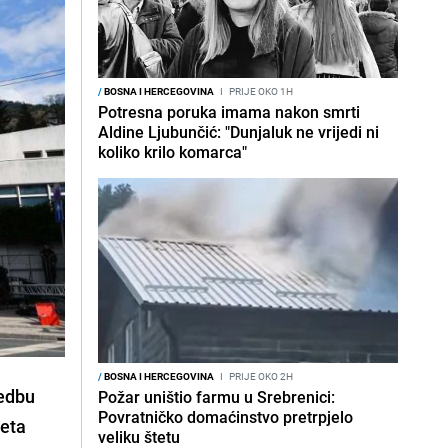
/
BOSNA I HERCEGOVINA
I
PRIJE OKO 1H
Potresna poruka imama nakon smrti
Aldine Ljubunčić: "Dunjaluk ne vrijedi ni
koliko krilo komarca"
/
BOSNA I HERCEGOVINA
I
PRIJE OKO 2H
vedbu
Požar uništio farmu u Srebrenici:
Povratničko domaćinstvo pretrpjelo
teta
veliku štetu