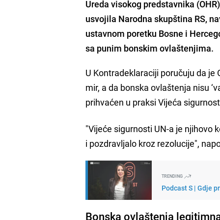
Ureda visokog predstavnika (OHR),
usvojila Narodna skupština RS, nav
ustavnom poretku Bosne i Hercego
sa punim bonskim ovlaštenjima.
U Kontradeklaraciji poručuju da 
mir, a da bonska ovlaštenja nisu ‘
prihvaćen u praksi Vijeća sigurnost
"Vijeće sigurnosti UN-a je njihovo 
i pozdravljalo kroz rezolucije", 
TRENDING
Podcast S | Gdje p
Bonska ovlaštenja legitimn