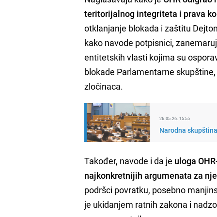
teritorijalnog integriteta i prava k
otklanjanje blokada i zaštitu Dejt
kako navode potpisnici, zanemaruj
entitetskih vlasti kojima su ospora
blokade Parlamentarne skupštine, 
zločinaca.
26.05.26. 15:55
Narodna skupština 
Također, navode i da je
uloga OHR-a
najkonkretnijih argumenata za nj
podršci povratku, posebno manjins
je ukidanjem ratnih zakona i nadz