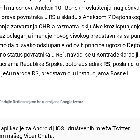
ih na osnovu Aneksa 10 i Bonskih ovlaštenja, naglašav
i prava povratnika u RS u skladu s Aneksom 7 Dejtonsko
tanje zatvaranja OHR-a
razmatra isključivo kroz ispunjenj
ez odlaganja imenuje novog visokog predstavnika sa pu
 da bi svako odstupanje od ovih principa ugrozilo Dejto
no status povratnika u RS", navodi se u Kontradeklaraciji
ucijama Republike Srpske: potpredsjednik RS, poslanici u
ijeću naroda RS, predstavnici u institucijama Bosne i
Dodajte Radiosarajevo.ba u omiljene Google izvore
aplikacije za
Android
|
iOS
i društvenih mreža
Twitter
|
utem našeg
Viber
Chata.