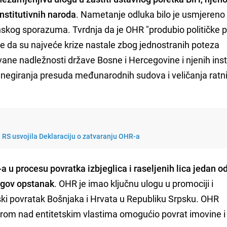
onstitutivnih naroda
. Nametanje odluka bilo je usmjereno
onskog sporazuma. Tvrdnja da je OHR "produbio političke p
e da su najveće krize nastale zbog jednostranih poteza
vane nadležnosti države Bosne i Hercegovine i njenih insti
negiranja presuda međunarodnih sudova i veličanja ratn
RS usvojila Deklaraciju o zatvaranju OHR-a
 u procesu povratka izbjeglica i raseljenih lica jedan o
egov opstanak
. OHR je imao ključnu ulogu u promociji i
ki povratak Bošnjaka i Hrvata u Republiku Srpsku. OHR
orom nad entitetskim vlastima omogućio povrat imovine i 