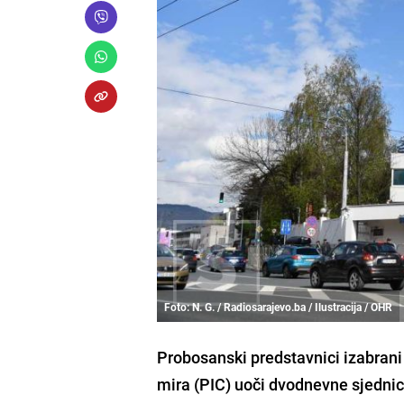
Foto: N. G. / Radiosarajevo.ba / Ilustracija / OHR
Probosanski predstavnici izabrani 
mira (PIC) uoči dvodnevne sjednice