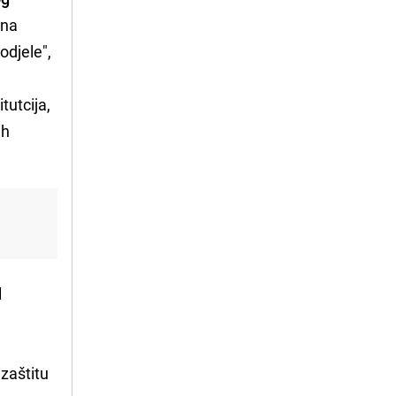
 na
odjele",
tutcija,
ih
d
zaštitu