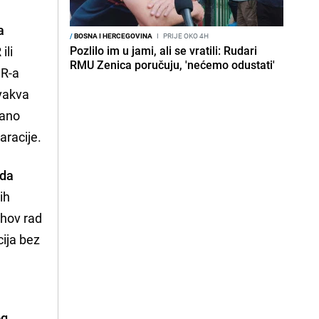
a
/
BOSNA I HERCEGOVINA
I
PRIJE OKO 4H
ili
Pozlilo im u jami, ali se vratili: Rudari
RMU Zenica poručuju, 'nećemo odustati'
HR-a
Ovakva
rano
aracije.
rda
ih
ihov rad
cija bez
og