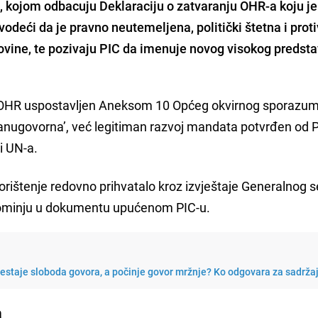
 kojom odbacuju Deklaraciju o zatvaranju OHR-a koju je
odeći da je pravno neutemeljena, politički štetna i prot
vine, te pozivaju PIC da imenuje novog visokog predst
je OHR uspostavljen Aneksom 10 Općeg okvirnog sporazu
vanugovorna’, već legitiman razvoj mandata potvrđen od P
i UN-a.
korištenje redovno prihvatalo kroz izvještaje Generalnog 
napominju u dokumentu upućenom PIC-u.
restaje sloboda govora, a počinje govor mržnje? Ko odgovara za sadrža
a