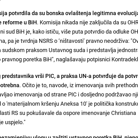
ja potvrdila da su bonska ovlaštenja legitimna evolucij
e reforme u BiH
. Komisija nikada nije zaključila da su OHR 
i sud BiH je, kako ističu, više puta potvrdio da odluke O
, pa je tvrdnja NSRS o ‘ništavosti’ pravno neodrživa: "
i sa sudskom praksom Ustavnog suda i predstavlja jednost
o pravnog poretka BiH", naglašavaju potpisnici Kontradekl
predstavnika vrši PIC, a praksa UN-a potvrđuje da potv
 potrebna
. Očito je to, navode, iz imenovanja svih prethodn
avljao imenovanja od strane PIC i dosljedno podržavao nj
 'materijalnom kršenju Aneksa 10' je politička konstruk
sti RS su pokušavale da ospore imenovanje Christiana
e uspjelo."
ezamjenjivu ulogu u zaštiti ustavnog poretka BiH, njen