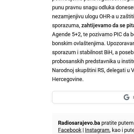
punu pravnu snagu odluka donesen
nezamjenjivu ulogu OHR-a u zaštit
sporazuma,
zahtijevamo da se pi
Agende 5+2, te pozivamo PIC da b
bonskim ovlaštenjima. Upozoravamo
sporazum i stabilnost BiH, a poseb
probosanskih predstavnika u instit
Narodnoj skupštini RS, delegati u V
Hercegovine.
Radiosarajevo.ba
pratite putem 
Facebook
|
Instagram
, kao i p