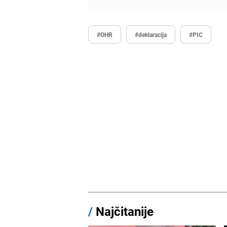
#OHR
#deklaracija
#PIC
/
Najčitanije