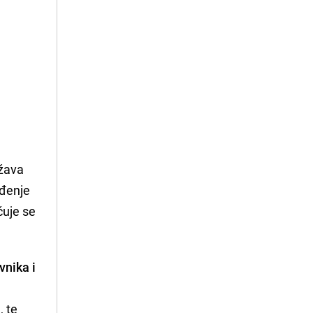
užava
ođenje
čuje se
vnika i
, te