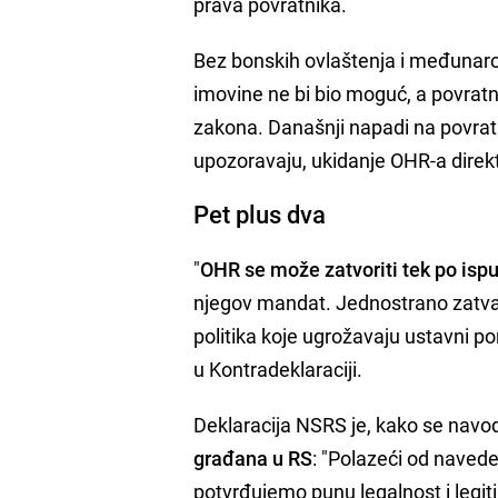
prava povratnika.
Bez bonskih ovlaštenja i međunarod
imovine ne bi bio moguć, a povratnic
zakona. Današnji napadi na povratn
upozoravaju, ukidanje OHR‑a direkt
Pet plus dva
"
OHR se može zatvoriti tek po isp
njegov mandat. Jednostrano zatvar
politika koje ugrožavaju ustavni pore
u Kontradeklaraciji.
Deklaracija NSRS je, kako se navo
građana u RS
: "Polazeći od naved
potvrđujemo punu legalnost i legit