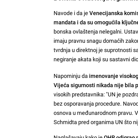
Navode i da je
Venecijanska komisi
mandata i da su omogućila ključn
bonska ovlaštenja nelegalni. Ustavn
imaju pravnu snagu domaćih zakona
tvrdnja u direktnoj je suprotnost
negiranje akata koji su sastavni di
Napominju da
imenovanje visokog 
Vijeća sigurnosti nikada nije bila
visokih predstavnika: "UN je pozdr
bez osporavanja procedure. Navod o
osnova u međunarodnom pravu. Vla
Schmidta pred organima UN što nij
Naglašavaju kako je
OHR odigrao n