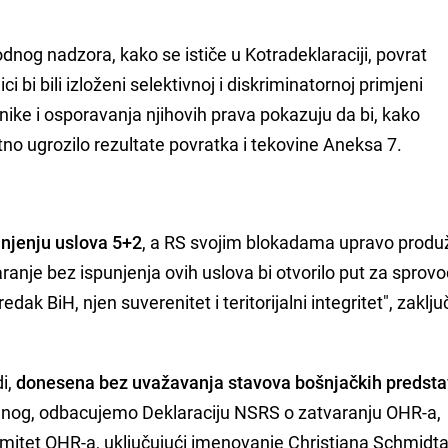
nog nadzora, kako se ističe u Kotradeklaraciji, povrat
i bi bili izloženi selektivnoj i diskriminatornoj primjeni
ike i osporavanja njihovih prava pokazuju da bi, kako
no ugrozilo rezultate povratka i tekovine Aneksa 7.
unjenju uslova 5+2
, a RS svojim blokadama upravo prod
anje bez ispunjenja ovih uslova bi otvorilo put za sprov
dak BiH, njen suverenitet i teritorijalni integritet", zaklju
di,
donesena bez uvažavanja stavova bošnjačkih predsta
enog, odbacujemo Deklaraciju NSRS o zatvaranju OHR-a,
imitet OHR-a, uključujući imenovanje Christiana Schmidta