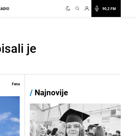
RADIO
90,2 FM
sali je
Fena
/
Najnovije