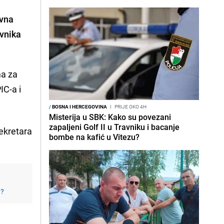
ivna
avnika
ma za
IC-a i
/
BOSNA I HERCEGOVINA
I
PRIJE OKO 4H
Misterija u SBK: Kako su povezani
zapaljeni Golf II u Travniku i bacanje
sekretara
bombe na kafić u Vitezu?
j?