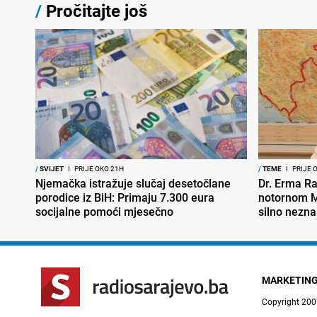
/
Pročitajte još
/
SVIJET
I
PRIJE OKO 21H
/
TEME
I
PRIJE 
Njemačka istražuje slučaj desetočlane
Dr. Erma Ra
porodice iz BiH: Primaju 7.300 eura
notornom M
socijalne pomoći mjesečno
silno nezna
MARKETIN
Copyright 200