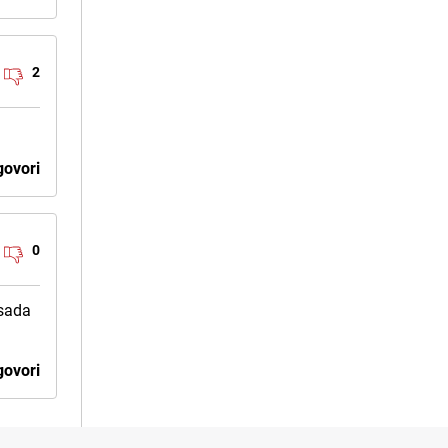
2
ovori
0
 sada
ovori