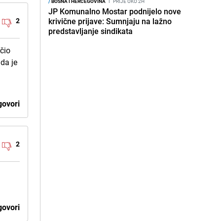
/
BOSNA I HERCEGOVINA
I
PRIJE OKO 2H
JP Komunalno Mostar podnijelo nove
2
krivične prijave: Sumnjaju na lažno
predstavljanje sindikata
čio
da je
ovori
2
ovori