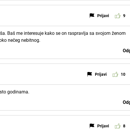
Prijavi
9
rša. Baš me interesuje kako se on raspravlja sa svojom ženom
oko nečeg nebitnog.
Odg
Prijavi
10
isto godinama.
Odg
Prijavi
8