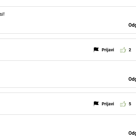
si!
Odg
Prijavi
2
Odg
Prijavi
5
Odg