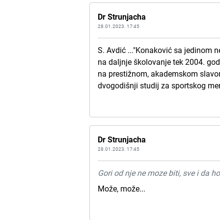
Dr Strunjacha
28.01.2023. 17:45
S. Avdić ..."Konaković sa jedinom
na daljnje školovanje tek 2004. go
na prestižnom, akademskom slavom 
dvogodišnji studij za sportskog me
Dr Strunjacha
28.01.2023. 17:45
Gori od nje ne moze biti, sve i da h
Može, može...