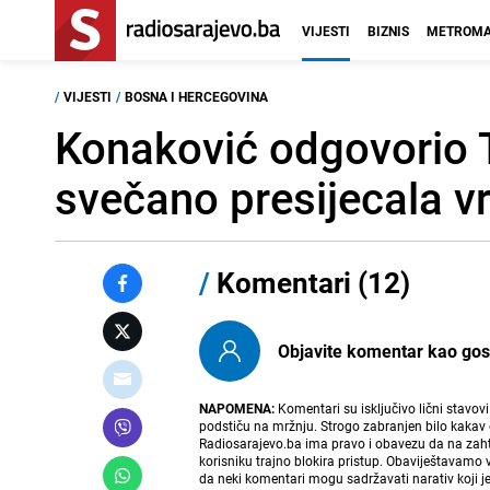
VIJESTI
BIZNIS
METROMA
/
VIJESTI
/
BOSNA I HERCEGOVINA
Konaković odgovorio T
svečano presijecala v
/
Komentari (12)
Objavite komentar kao gost i
NAPOMENA:
Komentari su isključivo lični stavov
podstiču na mržnju. Strogo zabranjen bilo kakav 
Radiosarajevo.ba ima pravo i obavezu da na zahtj
korisniku trajno blokira pristup. Obaviještavamo 
da neki komentari mogu sadržavati narativ koji j