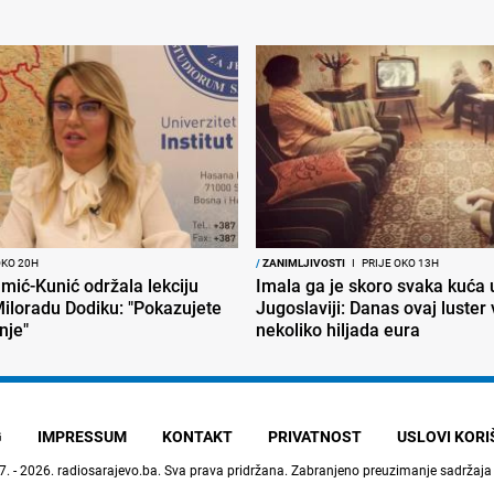
OKO 20H
/
ZANIMLJIVOSTI
I
PRIJE OKO 13H
mić-Kunić održala lekciju
Imala ga je skoro svaka kuća 
iloradu Dodiku: "Pokazujete
Jugoslaviji: Danas ovaj luster v
nje"
nekoliko hiljada eura
G
IMPRESSUM
KONTAKT
PRIVATNOST
USLOVI KOR
7. - 2026.
radiosarajevo.ba
. Sva prava pridržana. Zabranjeno preuzimanje sadržaja