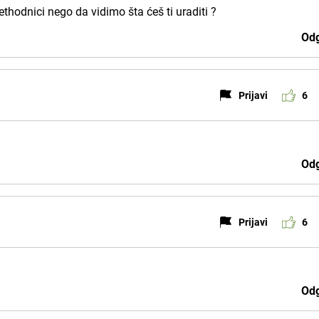
ethodnici nego da vidimo šta ćeš ti uraditi ?
Odg
Prijavi
6
Odg
Prijavi
6
Odg