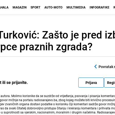
HALA
MAGAZIN
SPORT
AUTO-MOTO
MULTIMEDIA
INFOGRAFIKE
urković: Zašto je pred iz
rpce praznih zgrada?
Povratak 
li se prijavite.
Prijava
Regi
i autora. Molimo korisnike da se suzdrže od vrijeđanja, psovanja i pisanja komentara
govor mržnje na portalu radiosarajevo.ba, zbog kojeg možete biti krivično procesuir
ev zvaničnih organa dostavi podatke o korisniku čiji komentari sadrže govor mržnj
vas da svaki čitatelj dobrovoljno pristupa čitanju i kreiranju komentara i prihvata 
e u suprotnosti sa vjerskim, nacionalnim, moralnim i drugim načelima. Radiosaraje