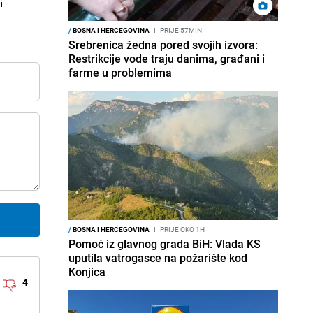
i
/
BOSNA I HERCEGOVINA
I
PRIJE 57MIN
Srebrenica žedna pored svojih izvora:
Restrikcije vode traju danima, građani i
farme u problemima
/
BOSNA I HERCEGOVINA
I
PRIJE OKO 1H
Pomoć iz glavnog grada BiH: Vlada KS
uputila vatrogasce na požarište kod
Konjica
4