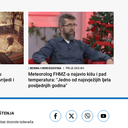
/
BOSNA I HERCEGOVINA
I
PRIJE OKO 8H
u
Meteorolog FHMZ-a najavio kišu i pad
rijedi i
temperatura: "Jedno od najsvježijih ljeta
posljednjih godina"
IŠTENJA
 bez dozvole izdavača.