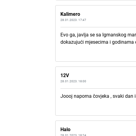
Kalimero
28.01.2023. 17:47
Evo ga, javlja se sa Igmanskog ma
dokazujući mjesecima i godinama 
12V
28.01.2023. 18:00
Joooj naporna čovjeka , svaki dan 
Halo
28.01.2023. 18:24