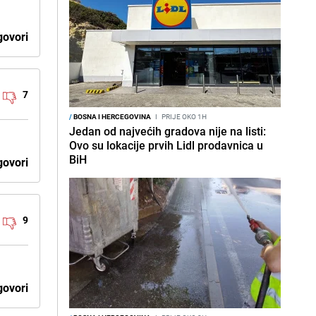
ovori
7
/
BOSNA I HERCEGOVINA
I
PRIJE OKO 1H
Jedan od najvećih gradova nije na listi:
Ovo su lokacije prvih Lidl prodavnica u
BiH
ovori
9
ovori