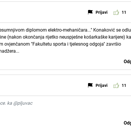
Prijavi
11
 nesumnjivom diplomom elektro-mehaničara..." Konaković se odlu
dine (nakon okončanja rijetko neuspješne košarkaške karijere) ka
ovjenčanom "Fakultetu sporta i tjelesnog odgoja" završio
nadžera...
Odg
Prijavi
11
oce. ka @pljuvac
Odg