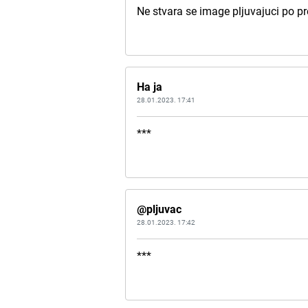
Ne stvara se image pljuvajuci po pr
Ha ja
28.01.2023. 17:41
***
@pljuvac
28.01.2023. 17:42
***