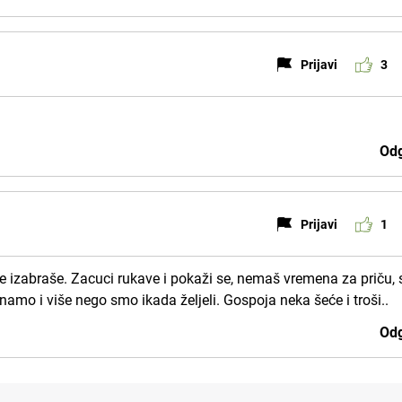
Prijavi
3
Odg
Prijavi
1
o je izabraše. Zacuci rukave i pokaži se, nemaš vremena za priču,
amo i više nego smo ikada željeli. Gospoja neka šeće i troši..
Odg