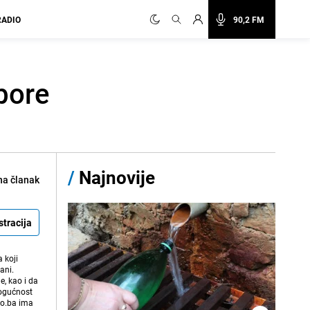
RADIO
90,2 FM
bore
/
Najnovije
na članak
stracija
 koji
ani.
e, kao i da
mogućnost
vo.ba ima