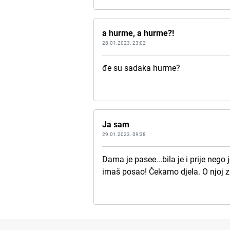
a hurme, a hurme?!
28.01.2023. 23:02
đe su sadaka hurme?
Ja sam
29.01.2023. 09:38
Dama je pasee...bila je i prije neg
imaš posao! Čekamo djela. O njoj zn