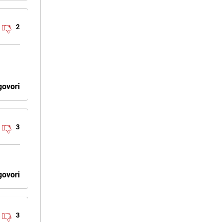
2
ovori
3
ovori
3