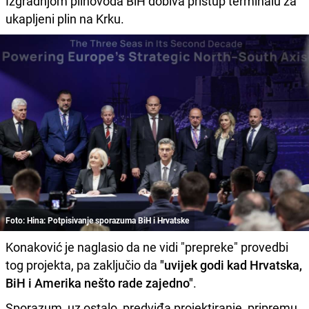
Izgradnjom plinovoda BiH dobiva pristup terminalu za
ukapljeni plin na Krku.
Foto: Hina: Potpisivanje sporazuma BiH i Hrvatske
Konaković je naglasio da ne vidi "prepreke" provedbi
tog projekta, pa zaključio da
"uvijek godi kad Hrvatska,
BiH i Amerika nešto rade zajedno"
.
Sporazum, uz ostalo, predviđa projektiranje, pripremu,