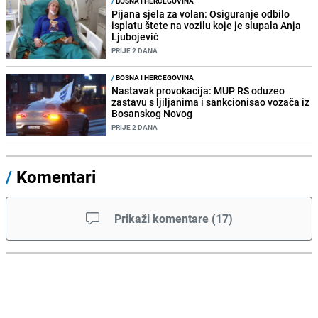
/
BOSNA I HERCEGOVINA
Pijana sjela za volan: Osiguranje odbilo
isplatu štete na vozilu koje je slupala Anja
Ljubojević
PRIJE 2 DANA
/
BOSNA I HERCEGOVINA
Nastavak provokacija: MUP RS oduzeo
zastavu s ljiljanima i sankcionisao vozača iz
Bosanskog Novog
PRIJE 2 DANA
/
Komentari
Prikaži komentare
(
17
)