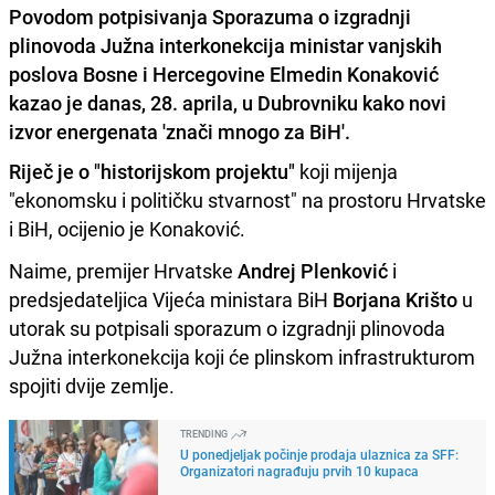
Povodom potpisivanja Sporazuma o izgradnji
plinovoda Južna interkonekcija ministar vanjskih
poslova Bosne i Hercegovine Elmedin Konaković
kazao je danas, 28. aprila, u Dubrovniku kako novi
izvor energenata 'znači mnogo za BiH'.
Riječ je o "historijskom projektu"
koji mijenja
"ekonomsku i političku stvarnost" na prostoru Hrvatske
i BiH, ocijenio je Konaković.
Naime, premijer Hrvatske
Andrej Plenković
i
predsjedateljica Vijeća ministara BiH
Borjana Krišto
u
utorak su potpisali sporazum o izgradnji plinovoda
Južna interkonekcija koji će plinskom infrastrukturom
spojiti dvije zemlje.
TRENDING
U ponedjeljak počinje prodaja ulaznica za SFF:
Organizatori nagrađuju prvih 10 kupaca