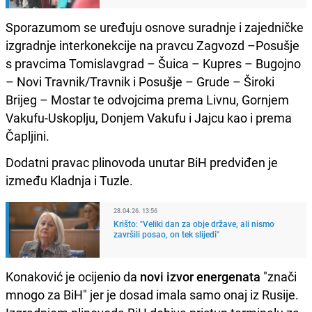
Sporazumom se uređuju osnove suradnje i zajedničke
izgradnje interkonekcije na pravcu Zagvozd –Posušje
s pravcima Tomislavgrad – Šuica – Kupres – Bugojno
– Novi Travnik/Travnik i Posušje – Grude – Široki
Brijeg – Mostar te odvojcima prema Livnu, Gornjem
Vakufu-Uskoplju, Donjem Vakufu i Jajcu kao i prema
Čapljini.
Dodatni pravac plinovoda unutar BiH predviđen je
između Kladnja i Tuzle.
28.04.26. 13:56
Krišto: "Veliki dan za obje države, ali nismo
završili posao, on tek slijedi"
Konaković je ocijenio da
novi izvor energenata
"znači
mnogo za BiH" jer je dosad imala samo onaj iz Rusije.