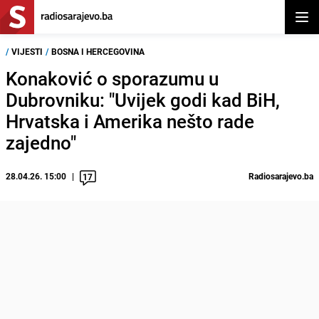
Otvor
/
VIJESTI
/
BOSNA I HERCEGOVINA
Konaković o sporazumu u
Dubrovniku: "Uvijek godi kad BiH,
Hrvatska i Amerika nešto rade
zajedno"
28.04.26. 15:00
Radiosarajevo.ba
17