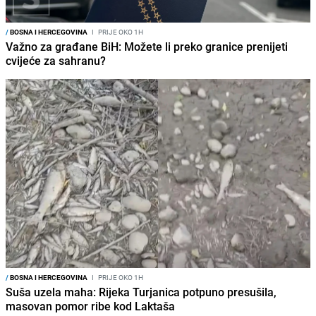
/
BOSNA I HERCEGOVINA
I
PRIJE OKO 1H
Važno za građane BiH: Možete li preko granice prenijeti
cvijeće za sahranu?
/
BOSNA I HERCEGOVINA
I
PRIJE OKO 1H
Suša uzela maha: Rijeka Turjanica potpuno presušila,
masovan pomor ribe kod Laktaša