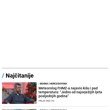
/
Najčitanije
/
BOSNA I HERCEGOVINA
Meteorolog FHMZ-a najavio kišu i pad
temperatura: "Jedno od najsvježijih ljeta
posljednjih godina"
PRIJE OKO 7H