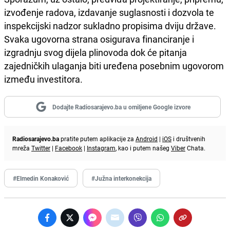
izvođenje radova, izdavanje suglasnosti i dozvola te
inspekcijski nadzor sukladno propisima dviju države.
Svaka ugovorna strana osigurava financiranje i
izgradnju svog dijela plinovoda dok će pitanja
zajedničkih ulaganja biti uređena posebnim ugovorom
između investitora.
Dodajte Radiosarajevo.ba u omiljene Google izvore
Radiosarajevo.ba
pratite putem aplikacije za
Android
|
iOS
i društvenih
mreža
Twitter
|
Facebook
|
Instagram
, kao i putem našeg
Viber
Chata.
#Elmedin Konaković
#Južna interkonekcija