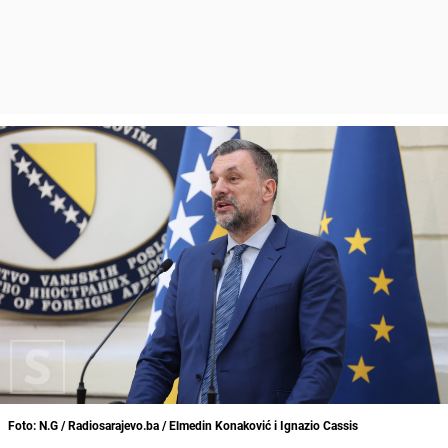
Foto: N.G / Radiosarajevo.ba / Elmedin Konaković i Ignazio Cassis