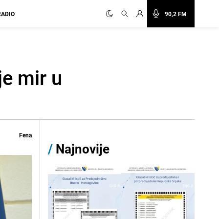
RADIO
90,2 FM
je mir u
Fena
/
Najnovije