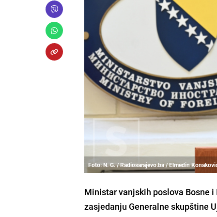
Foto: N. G. / Radiosarajevo.ba / Elmedin Konakovi
Ministar vanjskih poslova Bosne i
zasjedanju Generalne skupštine Uj