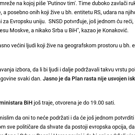
mreže na kojoj piše 'Putinov tim'. Time duboko zavlači ru
a posebno onih koji žive u bh. entitetu RS, udara na nji
 za Evropsku uniju. SNSD potvrđuje, još jednom ću reći, 
eresu Moskve, a nikako Srba u BiH", kazao je Konaković.
asno većini ljudi koji žive na geografskom prostoru u bh. e
nja izbora, da li bi ljudi i dalje podržavali takvu vrstu pol
egovine svaki dan.
Jasno je da Plan rasta nije usvojen isk
 ministara BiH
još traje, otvorena je do 19.00 sati.
slim da oni to neće podržati i da će još jednom potvrditi
m sve političare da shvate da postoji evropska opcija, da