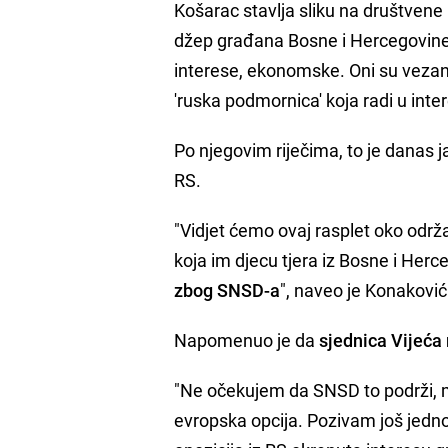
Košarac stavlja sliku na društvene 
džep građana Bosne i Hercegovine, 
interese, ekonomske. Oni su vezani
'ruska podmornica' koja radi u int
Po njegovim riječima, to je danas j
RS.
"Vidjet ćemo ovaj rasplet oko održava
koja im djecu tjera iz Bosne i Herc
zbog SNSD-a
", naveo je Konaković
Napomenuo je da
sjednica Vijeća
"Ne očekujem da SNSD to podrži, mi
evropska opcija. Pozivam još jedno