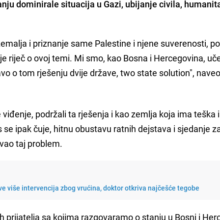
ju dominirale situacija u Gazi, ubijanje civila, humanit
j zemalja i priznanje same Palestine i njene suverenosti, p
je riječ o ovoj temi. Mi smo, kao Bosna i Hercegovina, uč
vo o tom rješenju dvije države, two state solution", naveo
 viđenje, podržali ta rješenja i kao zemlja koja ima teška 
s se ipak čuje, hitnu obustavu ratnih dejstava i sjedanje za
vao taj problem.
e više intervencija zbog vrućina, doktor otkriva najčešće tegobe
h prijatelja sa kojima razgovaramo o stanju u Bosni i Her