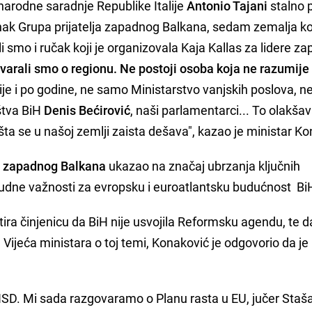
narodne saradnje Republike Italije
Antonio Tajani
stalno p
nak Grupa prijatelja zapadnog Balkana, sedam zemalja ko
i smo i ručak koji je organizovala Kaja Kallas za lidere z
arali smo o regionu. Ne postoji osoba koja ne razumije 
ije i po godine, ne samo Ministarstvo vanjskih poslova, n
štva BiH
Denis Bećirović
, naši parlamentarci... To olakša
ta se u našoj zemlji zaista dešava", kazao je ministar Ko
a zapadnog Balkana
ukazao na značaj ubrzanja ključnih
sudne važnosti za evropsku i euroatlantsku budućnost Bi
ra činjenicu da BiH nije usvojila Reformsku agendu, te da
Vijeća ministara o toj temi, Konaković je odgovorio da je
NSD. Mi sada razgovaramo o Planu rasta u EU, jučer Staš