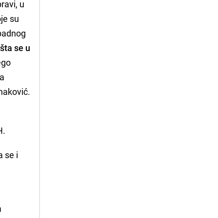
ravi, u
je su
apadnog
šta se u
ego
va
naković.
H.
 se i
a