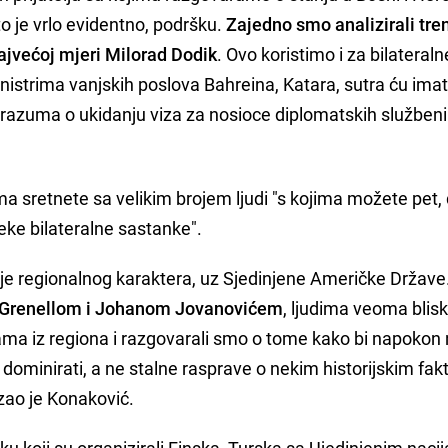
o je vrlo evidentno, podršku.
Zajedno smo analizirali tre
najvećoj mjeri Milorad Dodik
. Ovo koristimo i za bilateraln
strima vanjskih poslova Bahreina, Katara, sutra ću imati
orazuma o ukidanju viza za nosioce diplomatskih služben
a sretnete sa velikim brojem ljudi "s kojima možete pet,
eke bilateralne sastanke".
 je regionalnog karaktera, uz Sjedinjene Američke Države
Grenellom i Johanom Jovanovićem
, ljudima veoma blis
ama iz regiona i razgovarali smo o tome kako bi napokon
ominirati, a ne stalne rasprave o nekim historijskim fa
zao je Konaković.
nku koji su organizirali Finska, Turska sa Ujedinjenim naci