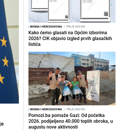
/
BOSNA I HERCEGOVINA
I
PRIJE OKO 8H
Kako ćemo glasati na Općim izborima
2026? CIK objavio izgled prvih glasačkih
listića
/
BOSNA I HERCEGOVINA
I
PRIJE OKO 9H
Pomozi.ba pomaže Gazi: Od početka
2026. podijeljeno 40.000 toplih obroka, u
je
augustu nove aktivnosti