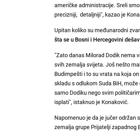
američke administracije. Sreli smo 
precizniji, detaljniji", kazao je Kon
Upitan koliko su međunarodni zvani
šta se u Bosni i Hercegovini deša
"Zato danas Milorad Dodik nema vi
svih zemalja svijeta. Još nešto ma
Budimpešti i to su vrata na koja on
skladu s odlukom Suda BiH, može do
samo Dodiku nego svim političarima 
isplati", istaknuo je Konaković.
Napomenuo je da je jučer održan s
zemalja grupe Prijatelji zapadnog 