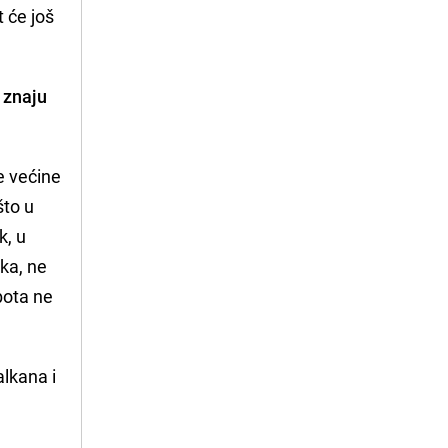
t će još
 znaju
e većine
što u
k, u
ka, ne
bota ne
lkana i