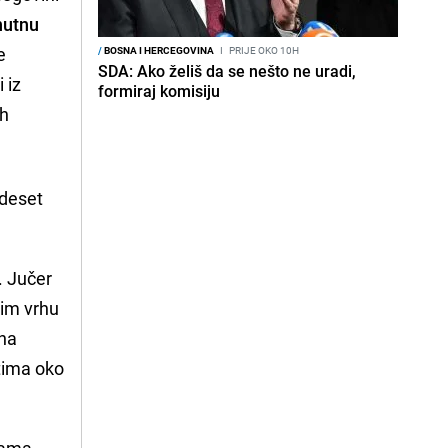
nutnu
e
/
BOSNA I HERCEGOVINA
I
PRIJE OKO 10H
SDA: Ako želiš da se nešto ne uradi,
 iz
formiraj komisiju
ih
 deset
. Jučer
kim vrhu
 na
ktima oko
jama.