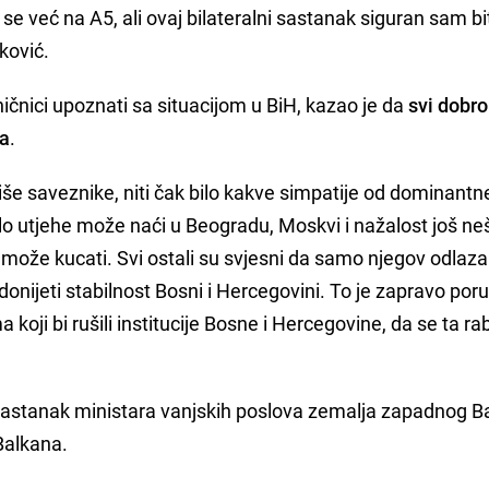
se već na A5, ali ovaj bilateralni sastanak siguran sam bi
aković.
čnici upoznati sa situacijom u BiH, kazao je da
svi dobro
va
.
še saveznike, niti čak bilo kakve simpatije od dominantn
lo utjehe može naći u Beogradu, Moskvi i nažalost još ne
 može kucati. Svi ostali su svjesni da samo njegov odlaza
nijeti stabilnost Bosni i Hercegovini. To je zapravo poru
koji bi rušili institucije Bosne i Hercegovine, da se ta ra
astanak ministara vanjskih poslova zemalja zapadnog Ba
Balkana.