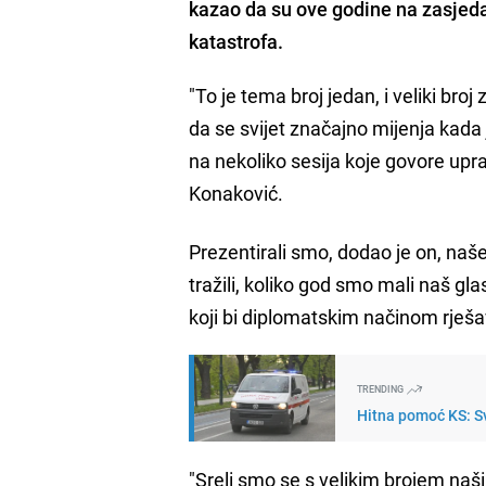
kazao da su ove godine na zasjedan
katastrofa.
"To je tema broj jedan, i veliki bro
da se svijet značajno mijenja kada 
na nekoliko sesija koje govore upra
Konaković.
Prezentirali smo, dodao je on, naše
tražili, koliko god smo mali naš gla
koji bi diplomatskim načinom rješa
TRENDING
Hitna pomoć KS: Sv
"Sreli smo se s velikim brojem naši