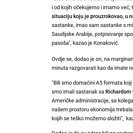
i od kojih očekujemo i imamo već, t
situaciju koju je prouzrokovao, u 
sastanke, imao sam sastanke s mini
Saudijske Arabije, potpisivanje sp
pasoša", kazao je Konaković.
Ovdje se, dodao je on, na marginam
minuta razgovarati kao da imate n
"Bili smo domaćini A5 formata koji
smo imali sastanak sa
Richardom 
Američke administracije, sa koleg
našem prostoru ekonomija trebala d
kojih se teško možemo složiti", ka
Dodao je da su jutros bili na sasta