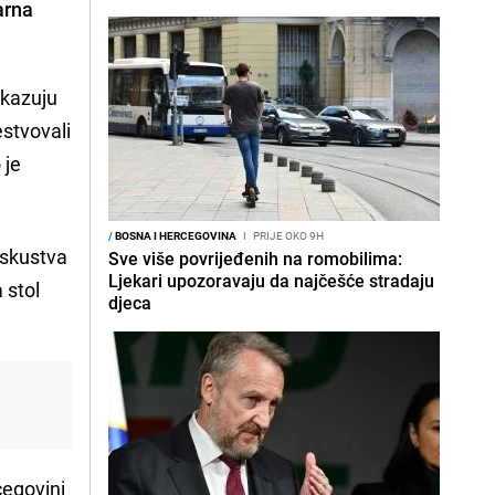
arna
okazuju
estvovali
 je
/
BOSNA I HERCEGOVINA
I
PRIJE OKO 9H
iskustva
Sve više povrijeđenih na romobilima:
Ljekari upozoravaju da najčešće stradaju
 stol
djeca
cegovini