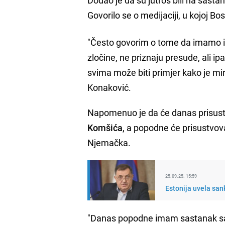
Govorilo se o medijaciji, u kojoj B
"Često govorim o tome da imamo izaz
zločine, ne priznaju presude, ali 
svima može biti primjer kako je mi
Konaković.
Napomenuo je da će danas prisust
Komšića
, a popodne će prisustvova
Njemačka.
25.09.25. 15:59
Estonija uvela san
"Danas popodne imam sastanak s