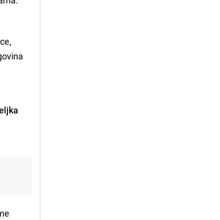
nce,
govina
eljka
i
ime