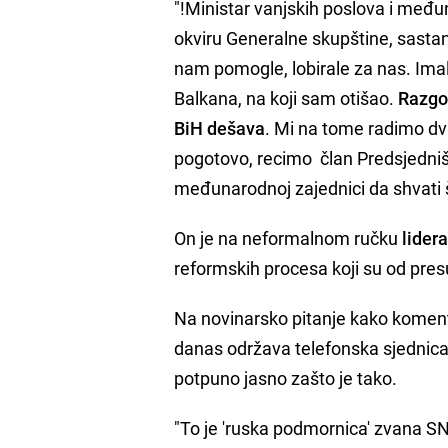
"!Ministar vanjskih poslova i među
okviru Generalne skupštine, sasta
nam pomogle, lobirale za nas. Imal
Balkana, na koji sam otišao.
Razgov
BiH dešava
. Mi na tome radimo dv
pogotovo, recimo član Predsjedni
međunarodnoj zajednici da shvati š
On je na neformalnom ručku
lider
reformskih procesa koji su od pre
Na novinarsko pitanje kako komenti
danas održava telefonska sjednica 
potpuno jasno zašto je tako.
"To je 'ruska podmornica' zvana S