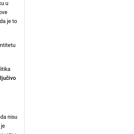
ku u
hove
da je to
ntitetu
itika
ljučivo
 da nisu
 je