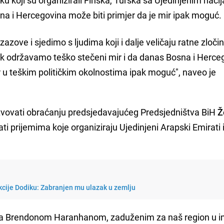
osna i Hercegovina može biti primjer da je mir ipak moguć.
ove i sjedimo s ljudima koji i dalje veličaju ratne zloči
ipak održavamo teško stečeni mir i da danas Bosna i Herce
r u teškim političkim okolnostima ipak moguć", naveo je
vovati obraćanju predsjedavajućeg Predsjedništva BiH
Ž
ti prijemima koje organiziraju Ujedinjeni Arapski Emirati 
kcije Dodiku: Zabranjen mu ulazak u zemlju
a Brendonom Haranhanom, zaduženim za naš region u 