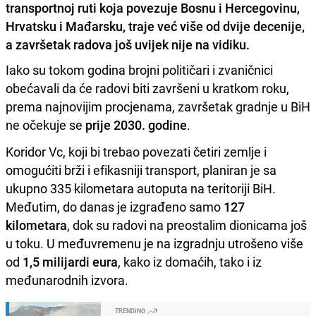
transportnoj ruti koja povezuje Bosnu i Hercegovinu,
Hrvatsku i Mađarsku, traje već više od dvije decenije,
a završetak radova još uvijek nije na vidiku.
Iako su tokom godina brojni političari i zvaničnici
obećavali da će radovi biti završeni u kratkom roku,
prema najnovijim procjenama, završetak gradnje u BiH
ne očekuje se
prije 2030. godine
.
Koridor Vc, koji bi trebao povezati četiri zemlje i
omogućiti brži i efikasniji transport, planiran je sa
ukupno 335 kilometara autoputa na teritoriji BiH.
Međutim, do danas je izgrađeno samo
127
kilometara
, dok su radovi na preostalim dionicama još
u toku. U međuvremenu je na izgradnju utrošeno više
od
1,5 milijardi eura
, kako iz domaćih, tako i iz
međunarodnih izvora.
TRENDING