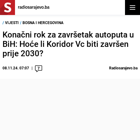
Otvor
/
VIJESTI
/
BOSNA I HERCEGOVINA
Konačni rok za završetak autoputa u
BiH: Hoće li Koridor Vc biti završen
prije 2030?
08.11.24. 07:07
Radiosarajevo.ba
7