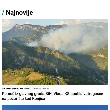
/
Najnovije
/
BOSNA I HERCEGOVINA
I
PRIJE 38MIN
Pomoć iz glavnog grada BiH: Vlada KS uputila vatrogasce
na požarište kod Konjica