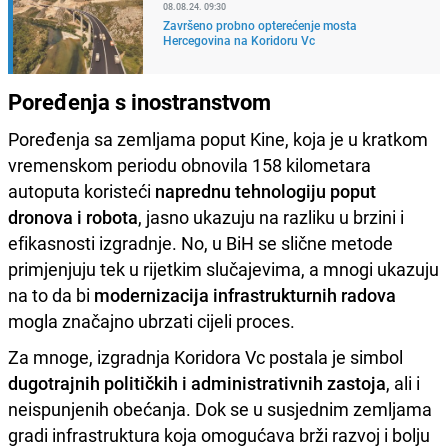
08.08.24. 09:30
Završeno probno opterećenje mosta
Hercegovina na Koridoru Vc
Poređenja s inostranstvom
Poređenja sa zemljama poput Kine, koja je u kratkom
vremenskom periodu obnovila 158 kilometara
autoputa koristeći
naprednu tehnologiju poput
dronova i robota
, jasno ukazuju na razliku u brzini i
efikasnosti izgradnje. No, u BiH se slične metode
primjenjuju tek u rijetkim slučajevima, a mnogi ukazuju
na to da bi
modernizacija infrastrukturnih radova
mogla značajno ubrzati cijeli proces.
Za mnoge, izgradnja Koridora Vc postala je simbol
dugotrajnih političkih i administrativnih zastoja
, ali i
neispunjenih obećanja. Dok se u susjednim zemljama
gradi infrastruktura koja omogućava brži razvoj i bolju