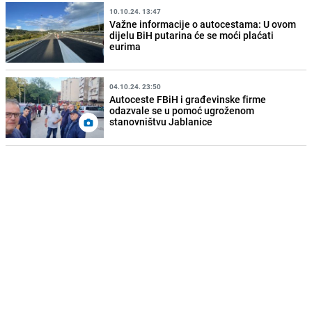
10.10.24. 13:47
Važne informacije o autocestama: U ovom
dijelu BiH putarina će se moći plaćati
eurima
04.10.24. 23:50
Autoceste FBiH i građevinske firme
odazvale se u pomoć ugroženom
stanovništvu Jablanice