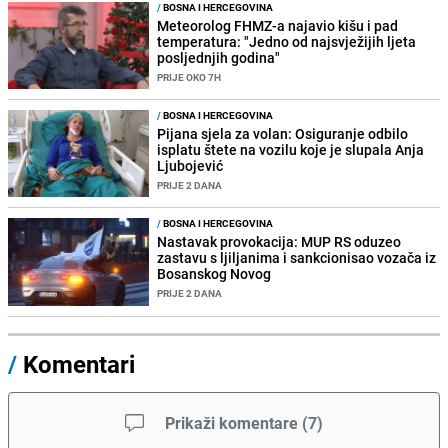
/
BOSNA I HERCEGOVINA
Meteorolog FHMZ-a najavio kišu i pad
temperatura: "Jedno od najsvježijih ljeta
posljednjih godina"
PRIJE OKO 7H
/
BOSNA I HERCEGOVINA
Pijana sjela za volan: Osiguranje odbilo
isplatu štete na vozilu koje je slupala Anja
Ljubojević
PRIJE 2 DANA
/
BOSNA I HERCEGOVINA
Nastavak provokacija: MUP RS oduzeo
zastavu s ljiljanima i sankcionisao vozača iz
Bosanskog Novog
PRIJE 2 DANA
/
Komentari
Prikaži komentare
(
7
)