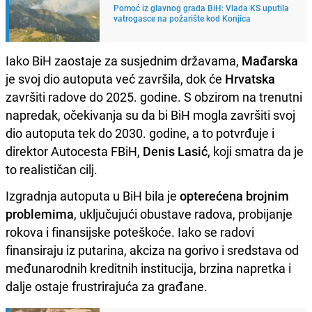
Pomoć iz glavnog grada BiH: Vlada KS uputila
vatrogasce na požarište kod Konjica
Iako BiH zaostaje za susjednim državama,
Mađarska
je svoj dio autoputa već završila, dok će
Hrvatska
završiti radove do 2025. godine. S obzirom na trenutni
napredak, očekivanja su da bi BiH mogla završiti svoj
dio autoputa tek do 2030. godine, a to potvrđuje i
direktor Autocesta FBiH,
Denis Lasić
, koji smatra da je
to realističan cilj.
Izgradnja autoputa u BiH bila je
opterećena brojnim
problemima
, uključujući obustave radova, probijanje
rokova i finansijske poteškoće. Iako se radovi
finansiraju iz putarina, akciza na gorivo i sredstava od
međunarodnih kreditnih institucija, brzina napretka i
dalje ostaje frustrirajuća za građane.