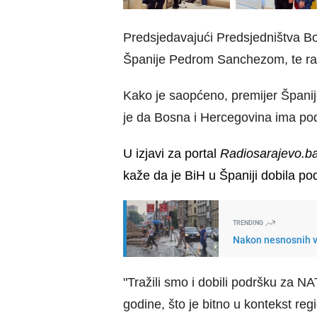
Predsjedavajući Predsjedništva B
Španije
Pedrom Sanchezom
, te 
Kako je saopćeno
,
premijer Španij
je da Bosna i Hercegovina ima pod
U izjavi za
portal
Radiosarajevo.b
kaže da je BiH u Španiji dobila p
TRENDING
Nakon nesnosnih v
"Tražili smo i dobili podršku za 
godine, što je bitno u kontekst re