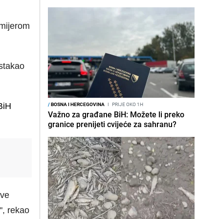
emijerom
istakao
/
BOSNA I HERCEGOVINA
I
PRIJE OKO 1H
BiH
Važno za građane BiH: Možete li preko
granice prenijeti cvijeće za sahranu?
ove
", rekao