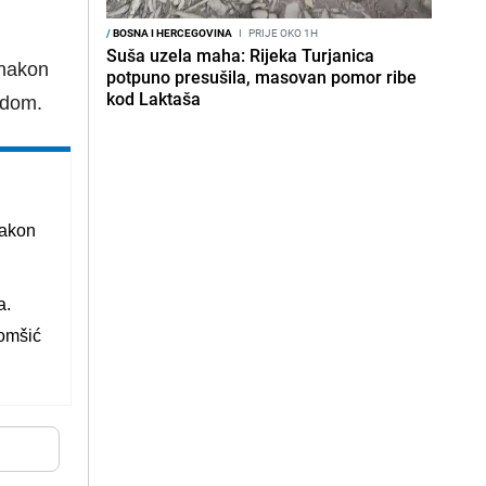
/
BOSNA I HERCEGOVINA
I
PRIJE OKO 1H
Suša uzela maha: Rijeka Turjanica
 nakon
potpuno presušila, masovan pomor ribe
kod Laktaša
kadom.
nakon
a.
Komšić