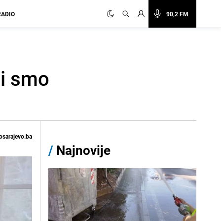
RADIO
90,2 FM
li smo
osarajevo.ba
/
Najnovije