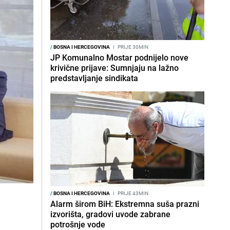
/
BOSNA I HERCEGOVINA
I
PRIJE 30MIN
JP Komunalno Mostar podnijelo nove
krivične prijave: Sumnjaju na lažno
predstavljanje sindikata
/
BOSNA I HERCEGOVINA
I
PRIJE 43MIN
Alarm širom BiH: Ekstremna suša prazni
izvorišta, gradovi uvode zabrane
potrošnje vode