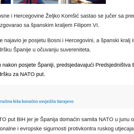
osne i Hercegovine
Željko Komšić
sastao se jučer sa pr
razgovarao sa španskim kraljem Filipom VI.
e najavio je posjetu Bosni i Hercegovini, a španski
kralj 
ršku Španije u očuvanju suvereniteta.
a
nakon posjete Španiji
,
predsjedavajući Predsjedništva 
odršku za NATO put.
rućina kiša konačno osvježila Sarajevo
NATO put BiH jer je Španija domaćin samita NATO u junu 
gionalne i evropske sigurnosti
protiv
kontra ruskog
utjecaja