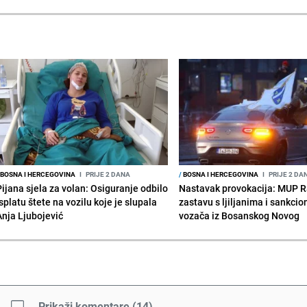
BOSNA I HERCEGOVINA
I
PRIJE 2 DANA
/
BOSNA I HERCEGOVINA
I
PRIJE 2 DA
Pijana sjela za volan: Osiguranje odbilo
Nastavak provokacija: MUP 
splatu štete na vozilu koje je slupala
zastavu s ljiljanima i sankcio
Anja Ljubojević
vozača iz Bosanskog Novog
Prikaži komentare
(
14
)