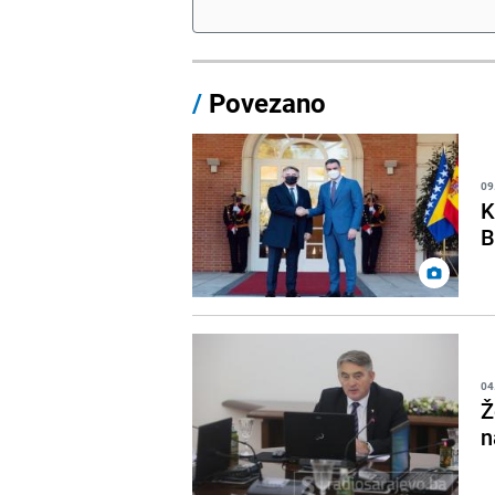
/
Povezano
09
K
B
04
Ž
n