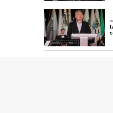
03
I
o