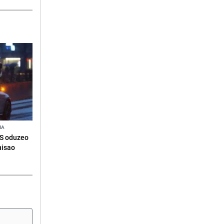
NA
RS oduzeo
nisao