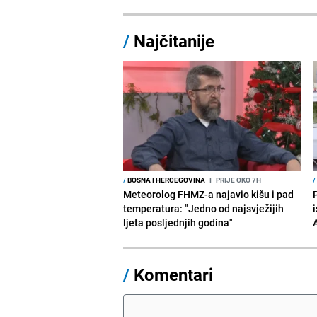
/
Najčitanije
/
BOSNA I HERCEGOVINA
I
PRIJE OKO 7H
/
Meteorolog FHMZ-a najavio kišu i pad
temperatura: "Jedno od najsvježijih
i
ljeta posljednjih godina"
/
Komentari